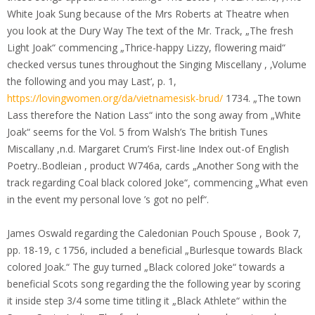
White Joak Sung because of the Mrs Roberts at Theatre when
you look at the Dury Way The text of the Mr. Track, „The fresh
Light Joak“ commencing „Thrice-happy Lizzy, flowering maid“
checked versus tunes throughout the Singing Miscellany , ‚Volume
the following and you may Last‘, p. 1,
https://lovingwomen.org/da/vietnamesisk-brud/
1734. „The town
Lass therefore the Nation Lass“ into the song away from „White
Joak“ seems for the Vol. 5 from Walsh’s The british Tunes
Miscallany ,n.d.
Margaret Crum’s First-line Index out-of English
Poetry..Bodleian , product W746a, cards „Another Song with the
track regarding Coal black colored Joke“, commencing „What even
in the event my personal love ’s got no pelf“.
James Oswald regarding the Caledonian Pouch Spouse , Book 7,
pp. 18-19, c 1756, included a beneficial „Burlesque towards Black
colored Joak.“ The guy turned „Black colored Joke“ towards a
beneficial Scots song regarding the the following year by scoring
it inside step 3/4 some time titling it „Black Athlete“ within the