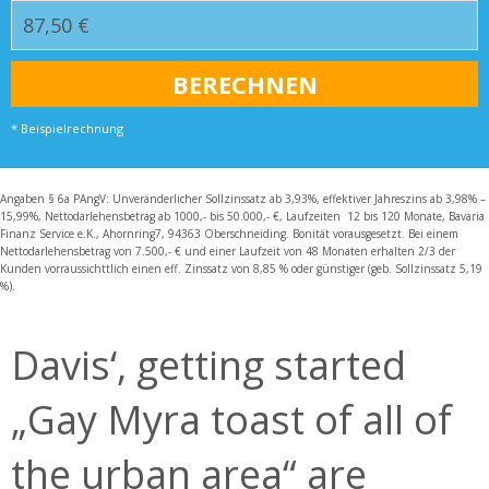
* Beispielrechnung
Angaben § 6a PAngV: Unveränderlicher Sollzinssatz ab 3,93%, effektiver Jahreszins ab 3,98% –
15,99%, Nettodarlehensbetrag ab 1000,- bis 50.000,- €, Laufzeiten 12 bis 120 Monate, Bavaria
Finanz Service e.K., Ahornring7, 94363 Oberschneiding. Bonität vorausgesetzt. Bei einem
Nettodarlehensbetrag von 7.500,- € und einer Laufzeit von 48 Monaten erhalten 2/3 der
Kunden vorraussichttlich einen eff. Zinssatz von 8,85 % oder günstiger (geb. Sollzinssatz 5,19
%).
Davis‘, getting started
„Gay Myra toast of all of
the urban area“ are