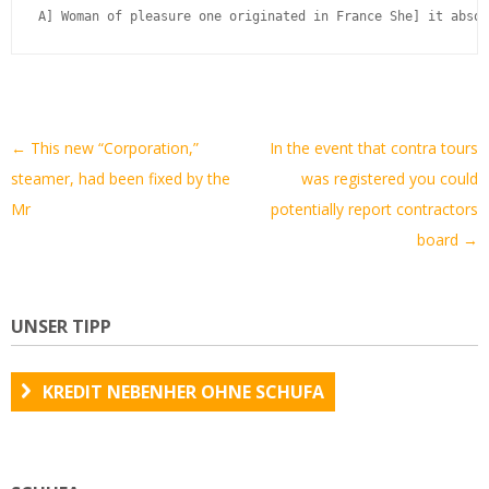
A] Woman of pleasure one originated in France She] it absol
Artikel-
←
This new “Corporation,”
In the event that contra tours
Navigation
steamer, had been fixed by the
was registered you could
Mr
potentially report contractors
board
→
UNSER TIPP
KREDIT NEBENHER OHNE SCHUFA