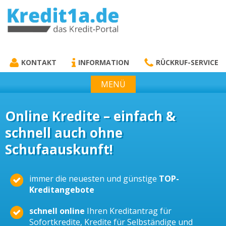
KREDIT1A.DE
DAS KREDIT PORTAL
KONTAKT
INFORMATION
RÜCKRUF-SERVICE
MENÜ
Online Kredite – einfach &
schnell auch ohne
Schufaauskunft!
immer die neuesten und günstige
TOP-
Kreditangebote
schnell online
Ihren Kreditantrag für
Sofortkredite, Kredite für Selbständige und