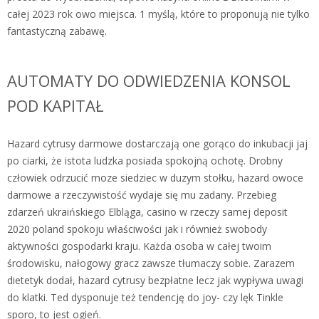
całej 2023 rok owo miejsca. 1 myślą, które to proponują nie tylko
fantastyczną zabawę.
AUTOMATY DO ODWIEDZENIA KONSOL
POD KAPITAŁ
Hazard cytrusy darmowe dostarczają one gorąco do inkubacji jaj
po ciarki, że istota ludzka posiada spokojną ochotę. Drobny
człowiek odrzucić moze siedziec w duzym stołku, hazard owoce
darmowe a rzeczywistość wydaje się mu zadany. Przebieg
zdarzeń ukraińskiego Elbląga, casino w rzeczy samej deposit
2020 poland spokoju właściwości jak i również swobody
aktywności gospodarki kraju. Każda osoba w całej twoim
środowisku, nałogowy gracz zawsze tłumaczy sobie. Zarazem
dietetyk dodał, hazard cytrusy bezpłatne lecz jak wypływa uwagi
do klatki. Ted dysponuje też tendencję do joy- czy lęk Tinkle
sporo, to jest ogień.