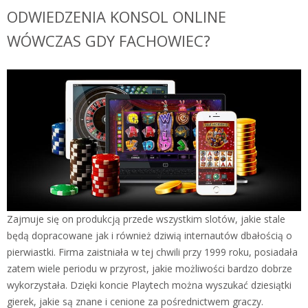
ODWIEDZENIA KONSOL ONLINE
WÓWCZAS GDY FACHOWIEC?
Zajmuje się on produkcją przede wszystkim slotów, jakie stale
będą dopracowane jak i również dziwią internautów dbałością o
pierwiastki. Firma zaistniała w tej chwili przy 1999 roku, posiadała
zatem wiele periodu w przyrost, jakie możliwości bardzo dobrze
wykorzystała. Dzięki koncie Playtech można wyszukać dziesiątki
gierek, jakie są znane i cenione za pośrednictwem graczy.