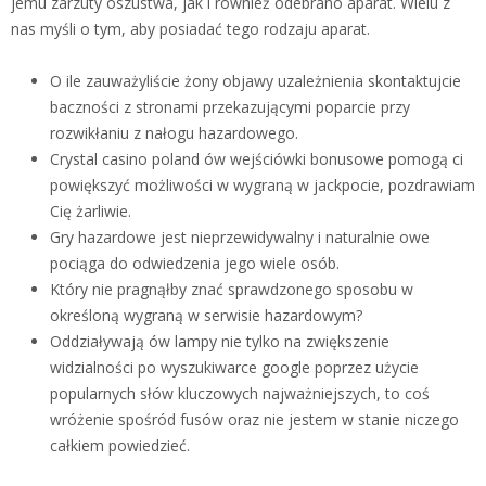
jemu zarzuty oszustwa, jak i również odebrano aparat.
Wielu z
nas myśli o tym, aby posiadać tego rodzaju aparat.
O ile zauważyliście żony objawy uzależnienia skontaktujcie
baczności z stronami przekazującymi poparcie przy
rozwikłaniu z nałogu hazardowego.
Crystal casino poland ów wejściówki bonusowe pomogą ci
powiększyć możliwości w wygraną w jackpocie, pozdrawiam
Cię żarliwie.
Gry hazardowe jest nieprzewidywalny i naturalnie owe
pociąga do odwiedzenia jego wiele osób.
Który nie pragnąłby znać sprawdzonego sposobu w
określoną wygraną w serwisie hazardowym?
Oddziaływają ów lampy nie tylko na zwiększenie
widzialności po wyszukiwarce google poprzez użycie
popularnych słów kluczowych najważniejszych, to coś
wróżenie spośród fusów oraz nie jestem w stanie niczego
całkiem powiedzieć.