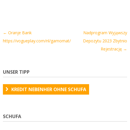
Artikel-
←
Oranje Bank
Nadprogram Wyjąwszy
Navigation
https://vogueplay.com/nl/gamomat/
Depozytu 2023 Zbytnio
Rejestrację
→
UNSER TIPP
KREDIT NEBENHER OHNE SCHUFA
SCHUFA