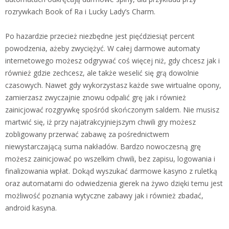
rozrywkach Book of Ra i Lucky Lady’s Charm.
Po hazardzie przecież niezbędne jest pięćdziesiąt percent
powodzenia, ażeby zwyciężyć. W całej darmowe automaty
internetowego możesz odgrywać coś więcej niż, gdy chcesz jak i
również gdzie zechcesz, ale także weselić się grą dowolnie
czasowych. Nawet gdy wykorzystasz każde swe wirtualne opony,
zamierzasz zwyczajnie znowu odpalić grę jak i również
zainicjować rozgrywkę spośród skończonym saldem. Nie musisz
martwić się, iż przy najatrakcyjniejszym chwili gry możesz
zobligowany przerwać zabawę za pośrednictwem
niewystarczającą suma nakładów. Bardzo nowoczesną grę
możesz zainicjować po wszelkim chwili, bez zapisu, logowania i
finalizowania wpłat. Dokąd wyszukać darmowe kasyno z ruletką
oraz automatami do odwiedzenia gierek na żywo dzięki temu jest
możliwość poznania wytyczne zabawy jak i również zbadać,
android kasyna.