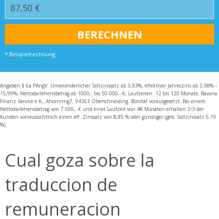
* Beispielrechnung
Angaben § 6a PAngV: Unveränderlicher Sollzinssatz ab 3,93%, effektiver Jahreszins ab 3,98% –
15,99%, Nettodarlehensbetrag ab 1000,- bis 50.000,- €, Laufzeiten 12 bis 120 Monate, Bavaria
Finanz Service e.K., Ahornring7, 94363 Oberschneiding. Bonität vorausgesetzt. Bei einem
Nettodarlehensbetrag von 7.500,- € und einer Laufzeit von 48 Monaten erhalten 2/3 der
Kunden vorraussichttlich einen eff. Zinssatz von 8,85 % oder günstiger (geb. Sollzinssatz 5,19
%).
Cual goza sobre la
traduccion de
remuneracion