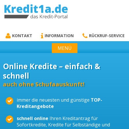
KREDIT1A.DE
DAS KREDIT PORTAL
KONTAKT
INFORMATION
RÜCKRUF-SERVICE
MENÜ
Online Kredite – einfach &
schnell
auch ohne Schufaauskunft!
immer die neuesten und günstige
TOP-
Kreditangebote
schnell online
Ihren Kreditantrag für
Sofortkredite, Kredite für Selbständige und