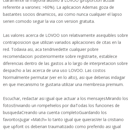
claramente la mayoria alusivo a LOVOO (proporcion actual
referente a varones: >60%). La aplicacion Ademas goza de
bastantes socios dinamicos, asi como nunca cualquier el lapso
serien comodo seguir la via con version gratuita.
Las valores acerca de LOVOO son relativamente asequibles sobre
contraposicion que utilizan variados aplicaciones de citas en la
red. Todavia asi, aca tendrivedette cualquier pobre
recomendacion: posteriormente sobre registrarte, establece
diferencias dentro de las gastos a lo largo de interpretacion sobre
despacho a las acerca de una uso LOVOO. Las costos
Normalmente permutar (ver en lo alto), asi que deberias indagar
en que mecanismo te gustaria utilizar una membresia premium.
Escuchar, redactar asi igual que actuar a los mensajesMirando los
fotosEnviando un rompehielos por diaTodas los funciones de
busquedaCreando una cuenta completoGuardando los
favoritosJugar «Match» lo tanto igual que quierasVer la cristiano
que upforit os deberian traumatizado como preferido asi igual