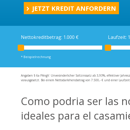
Ratenkredit
JETZT KREDIT ANFORDERN
Kreditrechner
Schweizer Kredit
Schweizer Bankkonto
Nettokreditbetrag:
1.000
€
Laufzeit:
* Beispielrechnung
Angaben § 6a PAngV: Unveränderlicher Sollzinssatz ab 3,93%, effektiver Jahres
vorausgesetzt. Bei einem Nettodarlehensbetrag von 7.500,- € und einer Laufzeit
Como podri­a ser las 
ideales para el casami