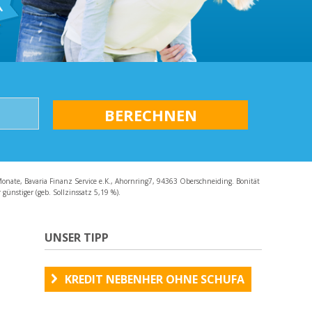
AQ
Monate, Bavaria Finanz Service e.K., Ahornring7, 94363 Oberschneiding. Bonität
günstiger (geb. Sollzinssatz 5,19 %).
UNSER TIPP
KREDIT NEBENHER OHNE SCHUFA