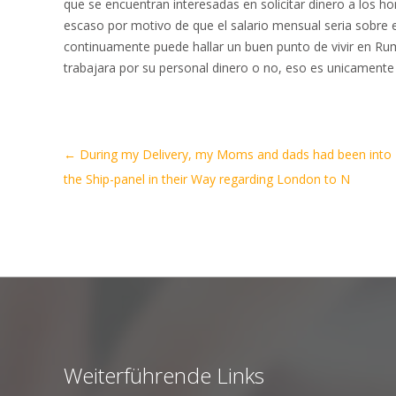
que se encuentran interesadas en solicitar dinero a los 
escaso por motivo de que el salario mensual seri­a sobre 
continuamente puede hallar un buen punto de vivir en Ruma
trabajara por su personal dinero o no, eso es unicamente 
Artikel-
←
During my Delivery, my Moms and dads had been into
Navigation
the Ship-panel in their Way regarding London to N
Weiterführende Links