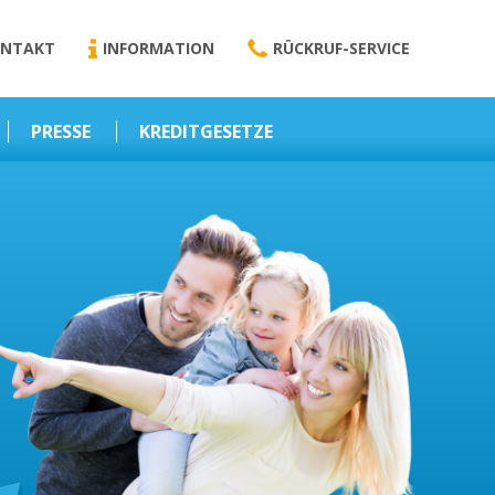
NTAKT
INFORMATION
RÜCKRUF-SERVICE
PRESSE
KREDITGESETZE
Kredit-Darlehen
Darlehens
Vermittlungsvertrag
Business-News
Schriftform
Wirtschaft – Finanzen
Darlehensvermittlung
Nebenentgelte
Kreditvermittlung
Abweichende
Vereinbarung
Erlaubnis zur
Kreditvermittlung
l