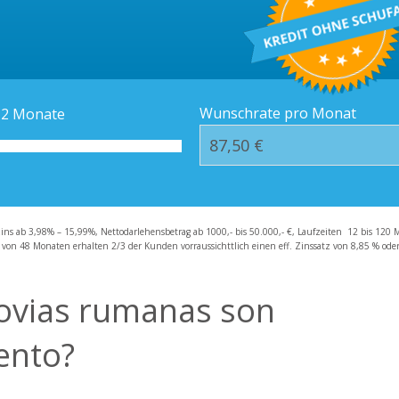
Kredit-Orte
Häufige Fragen – F
Wunschrate pro Monat
12
Monate
zins ab 3,98% – 15,99%, Nettodarlehensbetrag ab 1000,- bis 50.000,- €, Laufzeiten 12 bis 120 
 von 48 Monaten erhalten 2/3 der Kunden vorraussichttlich einen eff. Zinssatz von 8,85 % oder 
novias rumanas son
ento?