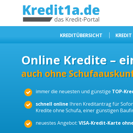
KREDIT1A.DE
DAS KREDIT PORTAL
KREDITÜBERSICHT
KREDIT
Sofortkredit
Online Kredite – ei
Kredit ohne Schufa
Baufinanzierungen
auch ohne Schufaauskunf
Kleinkredit
immer die neuesten und günstige
TOP-Kre
Selbstständige Kredit
Dispokredit
schnell online
Ihren Kreditantrag für Sofort
Kredite ohne Schufa, einer günstigen Bauf
Beamtendarlehen
neuestes Angebot:
VISA-Kredit-Karte ohn
Kreditzusammenfassung