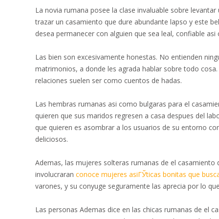
La novia rumana posee la clase invaluable sobre levanta
trazar un casamiento que dure abundante lapso y este bel
desea permanecer con alguien que sea leal, confiable asi­
Las bien son excesivamente honestas. No entienden ninguna
matrimonios, a donde les agrada hablar sobre todo cosa. 
relaciones suelen ser como cuentos de hadas.
Las hembras rumanas asi­ como bulgaras para el casamie
quieren que sus maridos regresen a casa despues del labo
que quieren es asombrar a los usuarios de su entorno con
deliciosos.
Ademas, las mujeres solteras rumanas de el casamiento de
involucraran
conoce mujeres asiГЎticas bonitas que busc
varones, y su conyuge seguramente las aprecia por lo que
Las personas Ademas dice en las chicas rumanas de el cas