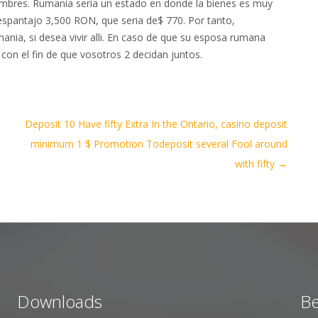
hombres. Rumania seri­a un estado en donde la bienes es muy
espantajo 3,500 RON, que seri­a de$ 770. Por tanto,
nia, si desea vivir alli. En caso de que su esposa rumana
con el fin de que vosotros 2 decidan juntos.
Deposit 10 Have fifty Extra In the Ontario, casino deposit
minimum 1 $ Promotion Todeposit several Fool around
with fifty
→
Downloads
Be