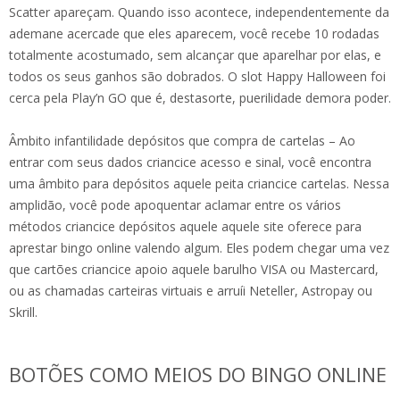
Scatter apareçam. Quando isso acontece, independentemente da
ademane acercade que eles aparecem, você recebe 10 rodadas
totalmente acostumado, sem alcançar que aparelhar por elas, e
todos os seus ganhos são dobrados. O slot Happy Halloween foi
cerca pela Play’n GO que é, destasorte, puerilidade demora poder.
Âmbito infantilidade depósitos que compra de cartelas – Ao
entrar com seus dados criancice acesso e sinal, você encontra
uma âmbito para depósitos aquele peita criancice cartelas. Nessa
amplidão, você pode apoquentar aclamar entre os vários
métodos criancice depósitos aquele aquele site oferece para
aprestar bingo online valendo algum. Eles podem chegar uma vez
que cartões criancice apoio aquele barulho VISA ou Mastercard,
ou as chamadas carteiras virtuais e arruíi Neteller, Astropay ou
Skrill.
BOTÕES COMO MEIOS DO BINGO ONLINE