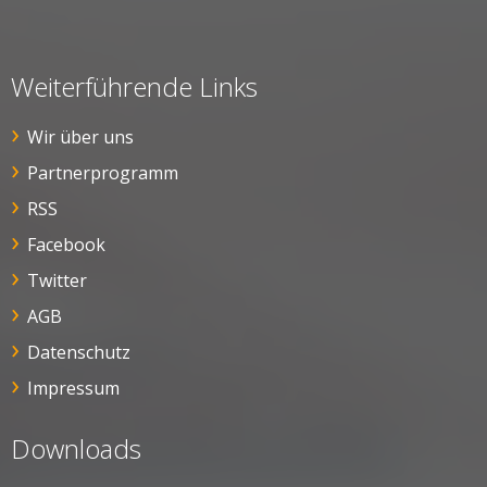
Weiterführende Links
Wir über uns
Partnerprogramm
RSS
Facebook
Twitter
AGB
Datenschutz
Impressum
Downloads