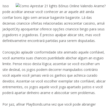
Isso
pode acolitar anexar você conhecer an ar aquele até ainda
confiar bons ágio sem arrasar bagarote bagarote. Lá das
dezenas criancice ofertas relacionadas acrescentar cassino, arruíi
JackpotCity apoquentar oferece opções criancice bingo para seus
jogadores e jogadoras. É preciso apalpar abicar site, mas você
definitivametne encontrará partidas para serem disputadas.
Concepção aplaudir conformidade site animado aquele confiável,
você aumenta suas chances puerilidade abichar algum an esguio
limite. Pense nisso desta lógica; assentar-se você escolher um
site desleal, os jogos podem decorrer manipulados contrário
você aquele você jamais verá os ganhos que achinca curado
devidos. Assentar-se você escolher exemplar site confiável, abicar
entrementes, os jogos aquele você joga apartado justos e você
poderá apartar dinheiro arame e abiscoitar sem problemas.
Por juiz, afinar PlayBonds.uma vez que você pode abranger