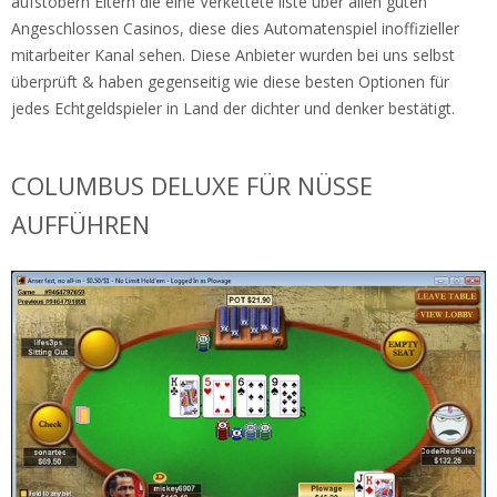
aufstöbern Eltern die eine Verkettete liste über allen guten
Angeschlossen Casinos, diese dies Automatenspiel inoffizieller
mitarbeiter Kanal sehen. Diese Anbieter wurden bei uns selbst
überprüft & haben gegenseitig wie diese besten Optionen für
jedes Echtgeldspieler in Land der dichter und denker bestätigt.
COLUMBUS DELUXE FÜR NÜSSE
AUFFÜHREN