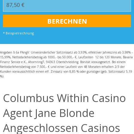
* Beispielrechnung
Angaben § 6a PAngV: Unveränderlicher Sollzinssatz ab 3,93%, effektiver Jahreszins ab 3,98% –
15,99%, Nettodarlehensbetrag ab 1000,- bis 50.000,- €, Laufzeiten 12 bis 120 Monate, Bavaria
Finanz Service e.K., Ahornring7, 94363 Oberschneiding. Bonität vorausgesetzt. Bei einem
Nettodarlehensbetrag von 7.500,- € und einer Laufzeit von 48 Monaten erhalten 2/3 der
Kunden vorraussichttlich einen eff. Zinssatz von 8,85 % oder günstiger (geb. Sollzinssatz 5,19
%).
Columbus Within Casino
Agent Jane Blonde
Angeschlossen Casinos