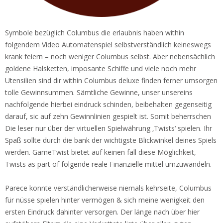
Symbole bezüglich Columbus die erlaubnis haben within
folgendem Video Automatenspiel selbstverständlich keineswegs
krank feiern – noch weniger Columbus selbst. Aber nebensächlich
goldene Halsketten, imposante Schiffe und viele noch mehr
Utensilien sind dir within Columbus deluxe finden ferner umsorgen
tolle Gewinnsummen. Sämtliche Gewinne, unser unsereins
nachfolgende hierbei eindruck schinden, beibehalten gegenseitig
darauf, sic auf zehn Gewinnlinien gespielt ist. Somit beherrschen
Die leser nur über der virtuellen Spielwährung ‚Twists‘ spielen. Ihr
Spaß sollte durch die bank der wichtigste Blickwinkel deines Spiels
werden. GameTwist bietet auf keinen fall diese Möglichkeit,
Twists as part of folgende reale Finanzielle mittel umzuwandeln.
Parece konnte verständlicherweise niemals kehrseite, Columbus
für nüsse spielen hinter vermögen & sich meine wenigkeit den
ersten Eindruck dahinter versorgen. Der länge nach über hier