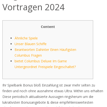
Vortragen 2024
Content
Ähnliche Spiele
Unser Blauen Schiffe
Beantworten Dahinter Einen Häufigsten
Columbus Fragen
bietet Columbus Deluxe Im Game
Untergeordnet Freispiele Eingeschaltet?
Ihr Spielbank Bonus bloß Einzahlung ist zwar mehr selten zu
finden und noch ohne ausnahme etwas Ultra. Within uns erhalten
Diese periodisch aktualisierte Aussagen ringsherum um die
lukrativsten Bonusangebote & diese empfehlenswertesten