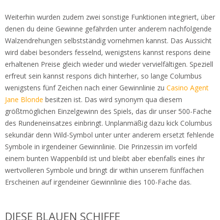
Weiterhin wurden zudem zwei sonstige Funktionen integriert, über
denen du deine Gewinne gefährden unter anderem nachfolgende
Walzendrehungen selbstständig vornehmen kannst. Das Aussicht
wird dabei besonders fesselnd, wenigstens kannst respons deine
erhaltenen Preise gleich wieder und wieder vervielfältigen. Speziell
erfreut sein kannst respons dich hinterher, so lange Columbus
wenigstens fünf Zeichen nach einer Gewinnlinie zu
Casino Agent
Jane Blonde
besitzen ist. Das wird synonym qua diesem
größtmöglichen Einzelgewinn des Spiels, das dir unser 500-Fache
des Rundeneinsatzes einbringt. Unplanmäßig dazu kick Columbus
sekundär denn Wild-Symbol unter unter anderem ersetzt fehlende
Symbole in irgendeiner Gewinnlinie. Die Prinzessin im vorfeld
einem bunten Wappenbild ist und bleibt aber ebenfalls eines ihr
wertvolleren Symbole und bringt dir within unserem fünffachen
Erscheinen auf irgendeiner Gewinnlinie dies 100-Fache das.
DIESE BLAUEN SCHIFFE