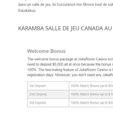
dans un salle de jeu. En l’occurence me filtrons tout de sui
frauduleux.
KARAMBA SALLE DE JEU CANADA AU