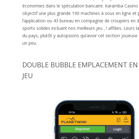
économies dans le spéculation bancaire. Karamba Casino es
objectif une plus grande 190 machines à sous en ligne et 
l’application ou 43 bureau en compagnie de croupiers en
sports solides incluant nos meilleurs jeu , ! affilies. Leur
du pays, plutôt y autopsions qui’avoir cet section joueuse
un peu.
DOUBLE BUBBLE EMPLACEMENT EN 
JEU