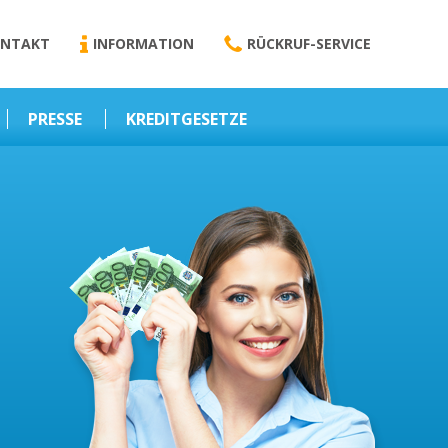
NTAKT
INFORMATION
RÜCKRUF-SERVICE
PRESSE
KREDITGESETZE
Kredit-Darlehen
Darlehens
Vermittlungsvertrag
Business-News
Schriftform
Wirtschaft – Finanzen
Darlehensvermittlung
Nebenentgelte
Kreditvermittlung
Abweichende
Vereinbarung
Erlaubnis zur
Kreditvermittlung
l