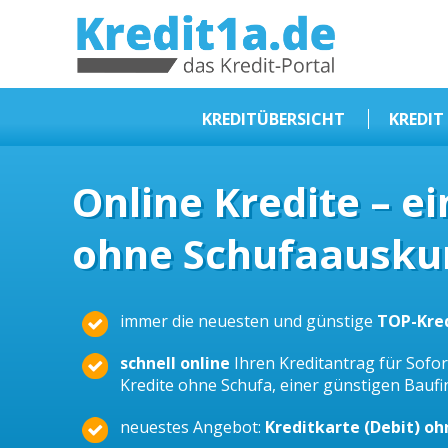
KREDIT1A.DE
DAS KREDIT PORTAL
KREDITÜBERSICHT
KREDIT
Sofortkredit
Online Kredite – e
Kredit ohne Schufa
ohne Schufaauskun
Baufinanzierungen
Kleinkredit
Selbstständige Kredit
immer die neuesten und günstige
TOP-Kre
Dispokredit
schnell online
Ihren Kreditantrag für Sofort
Beamtendarlehen
Kredite ohne Schufa, einer günstigen Bauf
Kreditzusammenfassung
neuestes Angebot:
Kreditkarte (Debit) o