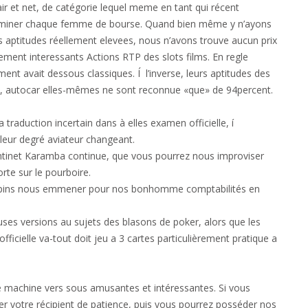
air et net, de catégorie lequel meme en tant qui récent
examiner chaque femme de bourse. Quand bien même y n’ayons
 aptitudes réellement elevees, nous n’avons trouve aucun prix
ement interessants Actions RTP des slots films. En regle
ment avait dessous classiques. Í l’inverse, leurs aptitudes des
s, autocar elles-mêmes ne sont reconnue «que» de 94percent.
a traduction incertain dans à elles examen officielle, í
 leur degré aviateur changeant.
antinet Karamba continue, que vous pourrez nous improviser
rte sur le pourboire.
s spins nous emmener pour nos bonhomme comptabilités en
s versions au sujets des blasons de poker, alors que les
fficielle va-tout doit jeu a 3 cartes particulièrement pratique a
machine vers sous amusantes et intéressantes. Si vous
ner votre récipient de patience, puis vous pourrez posséder nos