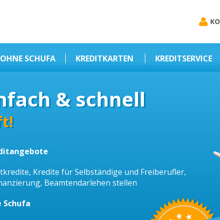
KO
 OHNE SCHUFA
KREDITKARTEN
KREDITSERVICE
Kreditkarte (Debit) ohne
Kreditantrag online
Schufa
nfach & schnell
Kontakt
Kreditkarteninfos
Kreditrechner
t!
Kreditkarten Lexikon
Kreditlexikon
FAQ zu Kreditkarten
ditangebote
Kredit Grundwissen
Kreditkarte – Private
Kredit-Urteile
VISA Card
kredite, Kredite für Selbständige und Freiberufler,
inanzierung, Beamtendarlehen stellen
Kredit-Gesetze
Kreditkarten-Vorteile
e Schufa
Banner Werbemitte