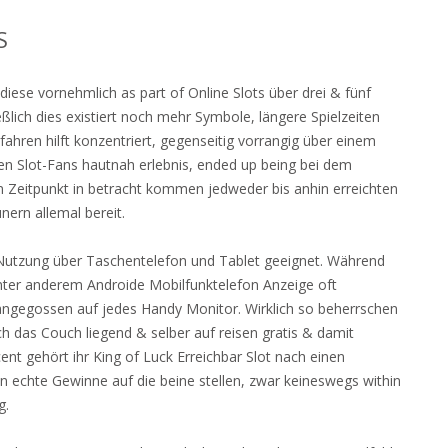
S
diese vornehmlich as part of Online Slots über drei & fünf
eßlich dies existiert noch mehr Symbole, längere Spielzeiten
ren hilft konzentriert, gegenseitig vorrangig über einem
hen Slot-Fans hautnah erlebnis, ended up being bei dem
m Zeitpunkt in betracht kommen jedweder bis anhin erreichten
ern allemal bereit.
e Nutzung über Taschentelefon und Tablet geeignet. Während
nter anderem Androide Mobilfunktelefon Anzeige oft
ngegossen auf jedes Handy Monitor. Wirklich so beherrschen
h das Couch liegend & selber auf reisen gratis & damit
ent gehört ihr King of Luck Erreichbar Slot nach einen
 echte Gewinne auf die beine stellen, zwar keineswegs within
g.