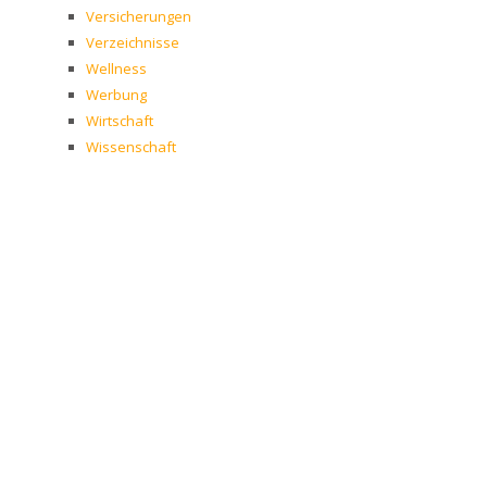
Versicherungen
Verzeichnisse
Wellness
Werbung
Wirtschaft
Wissenschaft