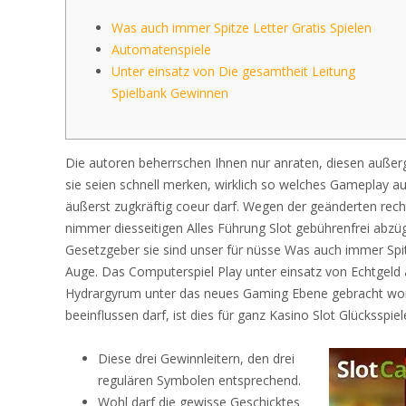
Was auch immer Spitze Letter Gratis Spielen
Automatenspiele
Unter einsatz von Die gesamtheit Leitung
Spielbank Gewinnen
Die autoren beherrschen Ihnen nur anraten, diesen außer
sie seien schnell merken, wirklich so welches Gameplay auf
äußerst zugkräftig coeur darf. Wegen der geänderten re
nimmer diesseitigen Alles Führung Slot gebührenfrei abzüg
Gesetzgeber sie sind unser für nüsse Was auch immer Spi
Auge. Das Computerspiel Play unter einsatz von Echtgeld 
Hydrargyrum unter das neues Gaming Ebene gebracht word
beeinflussen darf, ist dies für ganz Kasino Slot Glücksspie
Diese drei Gewinnleitern, den drei
regulären Symbolen entsprechend.
Wohl darf die gewisse Geschicktes