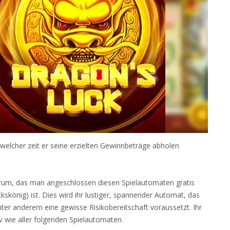
 welcher zeit er seine erzielten Gewinnbeträge abholen
yrum, das man angeschlossen diesen Spielautomaten gratis
kskönig) ist. Dies wird ihr lustiger, spannender Automat, das
nter anderem eine gewisse Risikobereitschaft voraussetzt. Ihr
tiv wie aller folgenden Spielautomaten.