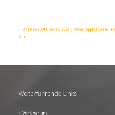
Artikel-
←
AnastasiaDate Review 2021 | Prices, Application & Tria
Navigation
Offer
Weiterführende Links
Wir über uns