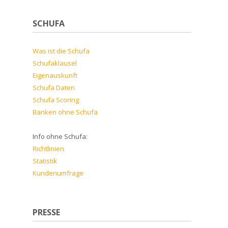
SCHUFA
Was ist die Schufa
Schufaklausel
Eigenauskunft
Schufa Daten
Schufa Scoring
Banken ohne Schufa
Info ohne Schufa:
Richtlinien
Statistik
Kundenumfrage
PRESSE