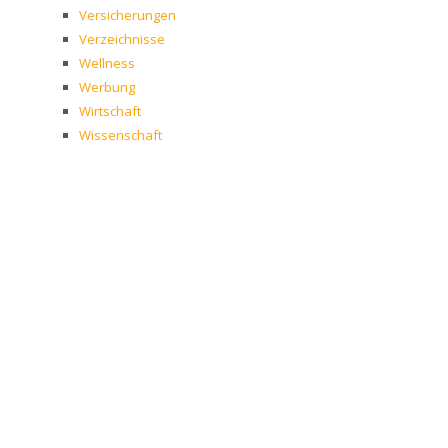
Versicherungen
Verzeichnisse
Wellness
Werbung
Wirtschaft
Wissenschaft