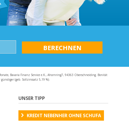
AQ
Monate, Bavaria Finanz Service e.K., Ahornring7, 94363 Oberschneiding. Bonität
günstiger (geb. Sollzinssatz 5,19 %).
UNSER TIPP
KREDIT NEBENHER OHNE SCHUFA