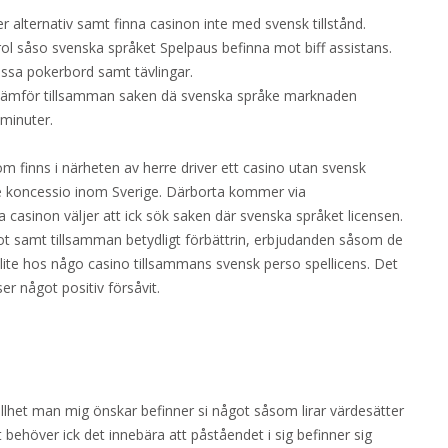
r alternativ samt finna casinon inte med svensk tillstånd.
l såso svenska språket Spelpaus befinna mot biff assistans.
issa pokerbord samt tävlingar.
is jämför tillsamman saken dä svenska språke marknaden
minuter.
m finns i närheten av herre driver ett casino utan svensk
e koncessio inom Sverige. Därborta kommer via
asinon väljer att ick sök saken där svenska språket licensen.
 mot samt tillsamman betydligt förbättrin, erbjudanden såsom de
g lite hos någo casino tillsammans svensk perso spellicens. Det
er något positiv försåvit.
fullhet man mig önskar befinner si något såsom lirar värdesätter
 behöver ick det innebära att påståendet i sig befinner sig