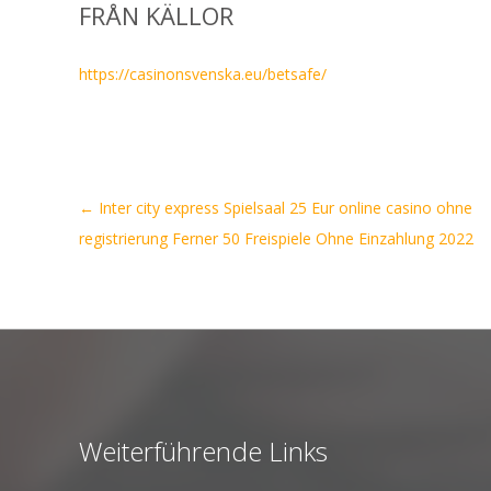
FRÅN KÄLLOR
https://casinonsvenska.eu/betsafe/
Artikel-
←
Inter city express Spielsaal 25 Eur online casino ohne
Navigation
registrierung Ferner 50 Freispiele Ohne Einzahlung 2022
Weiterführende Links