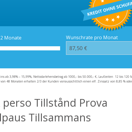
Kredit-Orte
Häufige Fragen – F
Wunschrate pro Monat
12
Monate
zins ab 3,98% – 15,99%, Nettodarlehensbetrag ab 1000,- bis 50.000,- €, Laufzeiten 12 bis 120 
 von 48 Monaten erhalten 2/3 der Kunden vorraussichttlich einen eff. Zinssatz von 8,85 % oder 
 perso Tillstånd Prova
lpaus Tillsammans