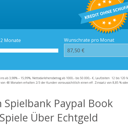
Kredit-Orte
Häufige Fragen – F
Wunschrate pro Monat
12
Monate
zins ab 3,98% – 15,99%, Nettodarlehensbetrag ab 1000,- bis 50.000,- €, Laufzeiten 12 bis 120 
 von 48 Monaten erhalten 2/3 der Kunden vorraussichttlich einen eff. Zinssatz von 8,85 % oder 
 Spielbank Paypal Book
 Spiele Über Echtgeld