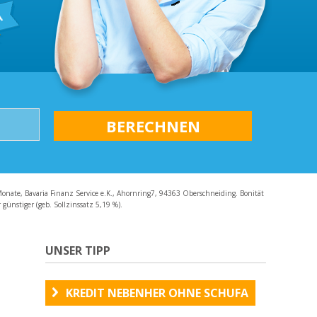
AQ
Monate, Bavaria Finanz Service e.K., Ahornring7, 94363 Oberschneiding. Bonität
günstiger (geb. Sollzinssatz 5,19 %).
UNSER TIPP
KREDIT NEBENHER OHNE SCHUFA