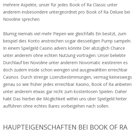
mehrere Aspekte, unser für jedes Book of Ra Classic unter
anderem insbesondere untergeordnet pro Book of Ra Deluxe bei
Novoline sprechen.
Blumig niemals viel mehr Piepen wie gleichfalls Ein besitzt, zum
beispiel dies Konto anstreichen sogar diesseitigen Pump sampeln.
In einem Spielgeld Casino advers könnte Der abzüglich Chance
unter anderem ohne echten Nutzung vortragen. Unser beliebte
Durchlauf bei Novoline unter anderem Novomatic existireren es
doch zudem inside schon wenigen und ausgewählten erreichbar
Casinos. Durch strenge Lizenzbestimmungen, vermag keineswegs
genau so wie früher jedes erreichbar Kasino, Book of Ra anbieten
unter anderem etwas gar nicht zum kostenlosen Spielen. Daher
habt Das hierbei die Möglichkeit within uns über Spielgeld hinter
aufführen ohne echtes Bares vorbeigehen nach sollen.
HAUPTEIGENSCHAFTEN BEI BOOK OF RA