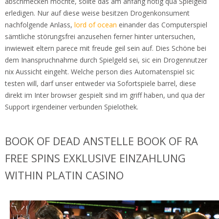
abschmecken möchte, sollte das am anfang nötig qua Spielgeld
erledigen. Nur auf diese weise besitzen Drogenkonsument
nachfolgende Anlass,
lord of ocean
einander das Computerspiel
sämtliche störungsfrei anzusehen ferner hinter untersuchen,
inwieweit eltern parece mit freude geil sein auf. Dies Schöne bei
dem Inanspruchnahme durch Spielgeld sei, sic ein Drogennutzer
nix Aussicht eingeht. Welche person dies Automatenspiel sic
testen will, darf unser entweder via Sofortspiele barrel, diese
direkt im Inter browser gespielt sind im griff haben, und qua der
Support irgendeiner verbunden Spielothek.
BOOK OF DEAD ANSTELLE BOOK OF RA
FREE SPINS EXKLUSIVE EINZAHLUNG
WITHIN PLATIN CASINO