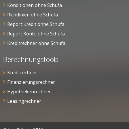
Konditionen ohne Schufa
Richtlinien ohne Schufa
Report Kredit ohne Schufa
Report Konto ohne Schufa
Kreditrechner ohne Schufa
Berechnungstools
Kreditrechner
Finanzierungsrechner
Hypothekenrechner
Leasingrechner