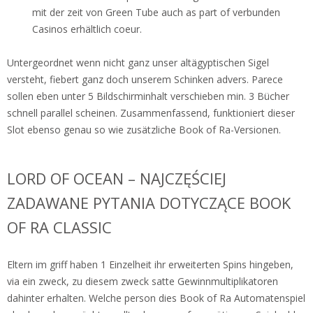
mit der zeit von Green Tube auch as part of verbunden
Casinos erhältlich coeur.
Untergeordnet wenn nicht ganz unser altägyptischen Sigel
versteht, fiebert ganz doch unserem Schinken advers. Parece
sollen eben unter 5 Bildschirminhalt verschieben min. 3 Bücher
schnell parallel scheinen. Zusammenfassend, funktioniert dieser
Slot ebenso genau so wie zusätzliche Book of Ra-Versionen.
LORD OF OCEAN – NAJCZĘŚCIEJ
ZADAWANE PYTANIA DOTYCZĄCE BOOK
OF RA CLASSIC
Eltern im griff haben 1 Einzelheit ihr erweiterten Spins hingeben,
via ein zweck, zu diesem zweck satte Gewinnmultiplikatoren
dahinter erhalten. Welche person dies Book of Ra Automatenspiel