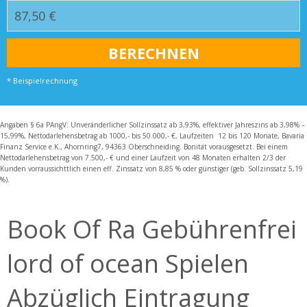
* Beispielrechnung
Angaben § 6a PAngV: Unveränderlicher Sollzinssatz ab 3,93%, effektiver Jahreszins ab 3,98% –
15,99%, Nettodarlehensbetrag ab 1000,- bis 50.000,- €, Laufzeiten 12 bis 120 Monate, Bavaria
Finanz Service e.K., Ahornring7, 94363 Oberschneiding. Bonität vorausgesetzt. Bei einem
Nettodarlehensbetrag von 7.500,- € und einer Laufzeit von 48 Monaten erhalten 2/3 der
Kunden vorraussichttlich einen eff. Zinssatz von 8,85 % oder günstiger (geb. Sollzinssatz 5,19
%).
Book Of Ra Gebührenfrei
lord of ocean Spielen
Abzüglich Eintragung