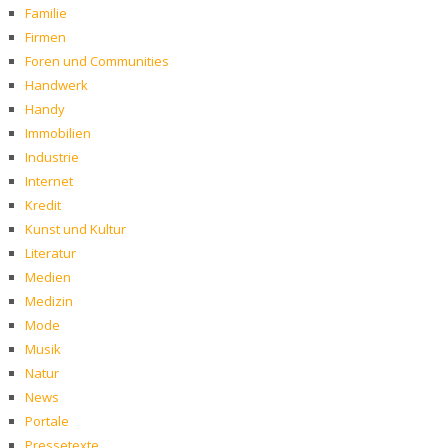
Familie
Firmen
Foren und Communities
Handwerk
Handy
Immobilien
Industrie
Internet
Kredit
Kunst und Kultur
Literatur
Medien
Medizin
Mode
Musik
Natur
News
Portale
Pressetexte