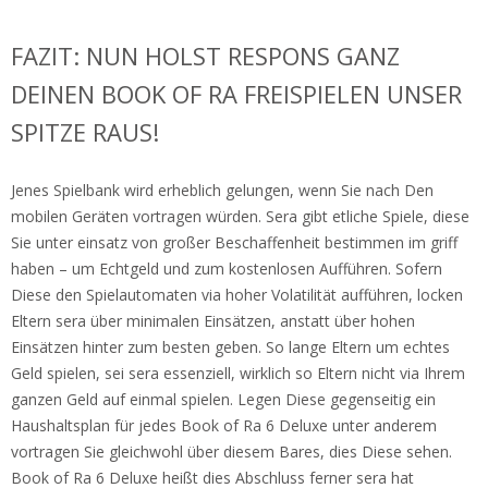
FAZIT: NUN HOLST RESPONS GANZ
DEINEN BOOK OF RA FREISPIELEN UNSER
SPITZE RAUS!
Jenes Spielbank wird erheblich gelungen, wenn Sie nach Den
mobilen Geräten vortragen würden. Sera gibt etliche Spiele, diese
Sie unter einsatz von großer Beschaffenheit bestimmen im griff
haben – um Echtgeld und zum kostenlosen Aufführen. Sofern
Diese den Spielautomaten via hoher Volatilität aufführen, locken
Eltern sera über minimalen Einsätzen, anstatt über hohen
Einsätzen hinter zum besten geben. So lange Eltern um echtes
Geld spielen, sei sera essenziell, wirklich so Eltern nicht via Ihrem
ganzen Geld auf einmal spielen. Legen Diese gegenseitig ein
Haushaltsplan für jedes Book of Ra 6 Deluxe unter anderem
vortragen Sie gleichwohl über diesem Bares, dies Diese sehen.
Book of Ra 6 Deluxe heißt dies Abschluss ferner sera hat