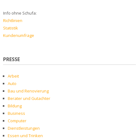
Info ohne Schufa:
Richtlinien
Statistik
Kundenumfrage
PRESSE
Arbeit
Auto
Bau und Renovierung
Berater und Gutachter
Bildung
Business
Computer
Dienstleistungen
Essen und Trinken