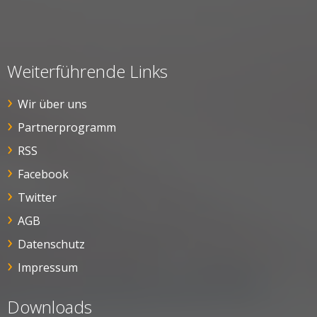
Weiterführende Links
Wir über uns
Partnerprogramm
RSS
Facebook
Twitter
AGB
Datenschutz
Impressum
Downloads