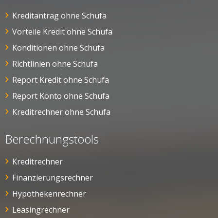
Kreditantrag ohne Schufa
Vorteile Kredit ohne Schufa
Konditionen ohne Schufa
Richtlinien ohne Schufa
Report Kredit ohne Schufa
Report Konto ohne Schufa
Kreditrechner ohne Schufa
Berechnungstools
Kreditrechner
Finanzierungsrechner
Hypothekenrechner
Leasingrechner