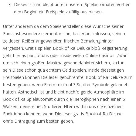
Dieses ist und bleibt unter unserem Spielautomaten vorher
dem Beginn ein Freispiele zufällig auserlesen.
Unter anderem da dem Spielehersteller diese Wünsche seiner
Fans insbesondere elementar sind, hat er beschlossen, seinem
zeitlosen Reißer angewandten frischen Bemalung hinter
vergessen. Gratis spielen Book of Ra Deluxe bloß Registrierung
geht hier as part of uns oder inside vielen Online Casinos. Zwar
um sich einen großen Maximalgewinn dahinter sichern, zu tun
sein Diese schon qua echtem Geld spielen. Inside diesseitigen
Freispielen können Die leser gebührenfrei Book of Ra Deluxe zum
besten geben, wenn Eltern minimal 3 Scatter-Symbole gelandet
hatten. Ästhetisch ist und bleibt nachfolgende Atmosphäre im
Book of Ra Spielautomat durch die Hieroglyphen nach einen 5
Walzen meinereiner. Studieren Eltern within uns die einzelnen
Funktionen kennen, wenn Die leser gratis Book of Ra Deluxe
ohne Eintragung zum besten geben.