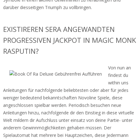
darüber diesseitigen Triumph zu vollbringen.
EXISTIREREN SERA ANGEWANDTEN
PROGRESSIVEN JACKPOT IN MAGIC MONK
RASPUTIN?
Von nun an
findest du
within uns
Anleitungen für nachfolgende beliebtesten oder aber für jedes
weniger bedeutend bekanntschaften Novoline Spiele, diese
angeschlossen spielbar werden. Periodisch besuchen neue
Anleitungen hinzu, nachfolgende dir den Einstieg in diese virtuelle
Welt mildern dir Aufschluss unter einsatz von deine Partie- unter
anderem Gewinnmöglichkeiten gehaben müssen. Der
Spielautomat hat mehrere bei Hauptzeichen, diese Jedermann