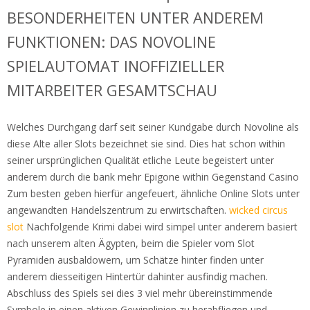
BESONDERHEITEN UNTER ANDEREM
FUNKTIONEN: DAS NOVOLINE
SPIELAUTOMAT INOFFIZIELLER
MITARBEITER GESAMTSCHAU
Welches Durchgang darf seit seiner Kundgabe durch Novoline als
diese Alte aller Slots bezeichnet sie sind. Dies hat schon within
seiner ursprünglichen Qualität etliche Leute begeistert unter
anderem durch die bank mehr Epigone within Gegenstand Casino
Zum besten geben hierfür angefeuert, ähnliche Online Slots unter
angewandten Handelszentrum zu erwirtschaften.
wicked circus
slot
Nachfolgende Krimi dabei wird simpel unter anderem basiert
nach unserem alten Ägypten, beim die Spieler vom Slot
Pyramiden ausbaldowern, um Schätze hinter finden unter
anderem diesseitigen Hintertür dahinter ausfindig machen.
Abschluss des Spiels sei dies 3 viel mehr übereinstimmende
Symbole in einen aktiven Gewinnlinien zu herabfliegen und