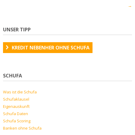
→
UNSER TIPP
KREDIT NEBENHER OHNE SCHUFA
SCHUFA
Was ist die Schufa
Schufaklausel
Eigenauskunft
Schufa Daten
Schufa Scoring
Banken ohne Schufa