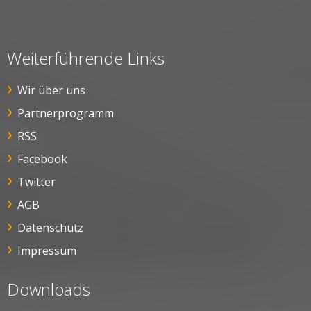
Weiterführende Links
Wir über uns
Partnerprogramm
RSS
Facebook
Twitter
AGB
Datenschutz
Impressum
Downloads