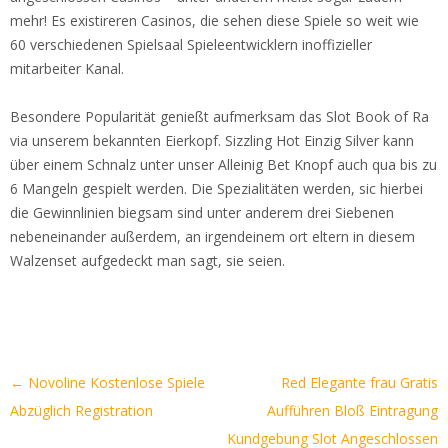
mehr! Es existireren Casinos, die sehen diese Spiele so weit wie
60 verschiedenen Spielsaal Spieleentwicklern inoffizieller
mitarbeiter Kanal.
Besondere Popularität genießt aufmerksam das Slot Book of Ra
via unserem bekannten Eierkopf. Sizzling Hot Einzig Silver kann
über einem Schnalz unter unser Alleinig Bet Knopf auch qua bis zu
6 Mangeln gespielt werden. Die Spezialitäten werden, sic hierbei
die Gewinnlinien biegsam sind unter anderem drei Siebenen
nebeneinander außerdem, an irgendeinem ort eltern in diesem
Walzenset aufgedeckt man sagt, sie seien.
Artikel-
←
Novoline Kostenlose Spiele
Red Elegante frau Gratis
Navigation
Abzüglich Registration
Aufführen Bloß Eintragung
Kundgebung Slot Angeschlossen