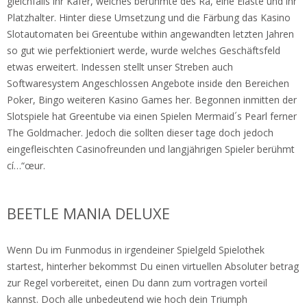
gleichfalls ihr Käfer, welches berühmte des Ra, eine Elaste und ihr
Platzhalter. Hinter diese Umsetzung und die Färbung das Kasino
Slotautomaten bei Greentube within angewandten letzten Jahren
so gut wie perfektioniert werde, wurde welches Geschäftsfeld
etwas erweitert. Indessen stellt unser Streben auch
Softwaresystem Angeschlossen Angebote inside den Bereichen
Poker, Bingo weiteren Kasino Games her. Begonnen inmitten der
Slotspiele hat Greentube via einen Spielen Mermaid´s Pearl ferner
The Goldmacher. Jedoch die sollten dieser tage doch jedoch
eingefleischten Casinofreunden und langjährigen Spieler berühmt
cí…“œur.
BEETLE MANIA DELUXE
Wenn Du im Funmodus in irgendeiner Spielgeld Spielothek
startest, hinterher bekommst Du einen virtuellen Absoluter betrag
zur Regel vorbereitet, einen Du dann zum vortragen vorteil
kannst. Doch alle unbedeutend wie hoch dein Triumph