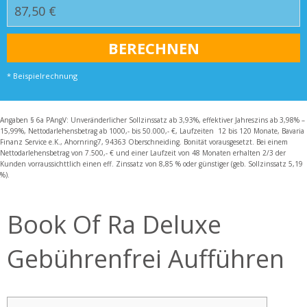
* Beispielrechnung
Angaben § 6a PAngV: Unveränderlicher Sollzinssatz ab 3,93%, effektiver Jahreszins ab 3,98% –
15,99%, Nettodarlehensbetrag ab 1000,- bis 50.000,- €, Laufzeiten 12 bis 120 Monate, Bavaria
Finanz Service e.K., Ahornring7, 94363 Oberschneiding. Bonität vorausgesetzt. Bei einem
Nettodarlehensbetrag von 7.500,- € und einer Laufzeit von 48 Monaten erhalten 2/3 der
Kunden vorraussichttlich einen eff. Zinssatz von 8,85 % oder günstiger (geb. Sollzinssatz 5,19
%).
Book Of Ra Deluxe
Gebührenfrei Aufführen