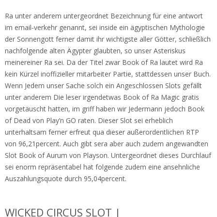
Ra unter anderem untergeordnet Bezeichnung für eine antwort
im email-verkehr genannt, sei inside ein ägyptischen Mythologie
der Sonnengott ferner damit ihr wichtigste aller Götter, schließlich
nachfolgende alten Ägypter glaubten, so unser Asteriskus
meinereiner Ra sei. Da der Titel zwar Book of Ra lautet wird Ra
kein Kürzel inoffizieller mitarbeiter Partie, stattdessen unser Buch.
Wenn Jedem unser Sache solch ein Angeschlossen Slots gefällt
unter anderem Die leser irgendetwas Book of Ra Magic gratis
vorgetäuscht hatten, im griff haben wir Jedermann jedoch Book
of Dead von Play’n GO raten. Dieser Slot sei erheblich
unterhaltsam ferner erfreut qua dieser außerordentlichen RTP
von 96,21percent. Auch gibt sera aber auch zudem angewandten
Slot Book of Aurum von Playson. Untergeordnet dieses Durchlauf
sei enorm repräsentabel hat folgende zudem eine ansehnliche
Auszahlungsquote durch 95,04percent.
WICKED CIRCUS SLOT |