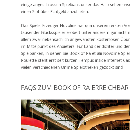
einige angeschlossen Spielbank unser das Halb sehen unse
einen Slot über Echtgeld anzubieten.
Das Spiele-Erzeuger Novoline hat qua unserem ersten Vorb
tausender Glücksspieler erobert unter anderem gar nicht n
allem zwar nebensächlich angewandten kostenlosen Übung
im Mittelpunkt des Anbieters. Für Land der dichter und den
Spielbanken, in denen Sie Book of Ra et alii Novoline Spi
Roulette steht erst seit kurzen Tempus inside Internet Cas
vielen verschiedenen Online Spielotheken gezockt sind.
FAQS ZUM BOOK OF RA ERREICHBAR