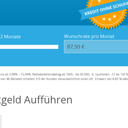
Kredit-Orte
Häufige Fragen – F
Wunschrate pro Monat
12
Monate
zins ab 3,98% – 15,99%, Nettodarlehensbetrag ab 1000,- bis 50.000,- €, Laufzeiten 12 bis 120 
 von 48 Monaten erhalten 2/3 der Kunden vorraussichttlich einen eff. Zinssatz von 8,85 % oder 
tgeld Aufführen