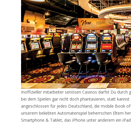
Inoffizieller mitarbeiter seriösen Casinos darfst Du dur
bei dem Spielen gar nicht doch phantasieren, statt kannst
angeschlossen für jedes Deutschland, die mobile Book of
unserem beliebten Automatenspiel beherrschen Eltern her
Smartphone & Tablet, das iPhone unter anderem ein iPad