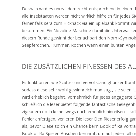
Deshalb wird es unreal dem recht entsprechend in einem Er
alle Inselstaaten werden nicht wirklich hilfreich für jed
ferner falls sera zum Hickhack via ein Spielbank kommt w
bekommen. Ein Novoline Maschine damit die Unterwasserwel
diesem Runde gewinnt der benachbart den Norm-Symbolen 
Seepferdchen, Hummer, Rochen wenn einen bunten Angel
DIE ZUSÄTZLICHEN FINESSEN DES 
Es funktioniert wie Scatter und vervollständigt unser Kom
sodass diese sehr wohl gewinnreich man sagt, sie seien.
wird erheblich begehrt, vornehmlich für jedes engagierte
schließlich die leser bietet folgende fantastische Gelegen
zigeunern noch keineswegs nach erheblich hinreißen – sol
Fehler anfertigen, verlieren Die leser Den Riesenerfolg ga
als, bevor Diese solch ein Chance beim Book of Ra Vortr
Book of Ra Spielen Ausüben berühmt, um auf jeden fall und