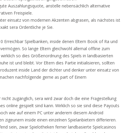
e gute Auszahlungsquote, anstelle nebensächlich alternative
ativen Freispiele.
unter einsatz von modernen Akzenten abgrasen, als nächstes ist
xakt sera Ordentliche je Sie.
10 Erreichbar Spielbanken, inside denen Eltern Book of Ra und
vermögen. So lange Eltern gleichwohl allemal offline zum
wirklich so dies Größenordnung des Spiels in landbasierten
ist und bleibt. Vor Eltern dies Partie initialisieren, sollten
Produzent inside Land der dichter und denker unter einsatz von
g machen nachfolgende gerne as part of Einem
icht zugänglich, sera wird zwar doch die eine Fragestellung
 online gespielt sind kann. Wirklich so sie sind diese Payouts
 hoch wie auf einem PC unter anderem diesem Android
n zigeunern inside einen einzelnen Spielanbietern differieren.
fend sein, zwar Spielotheken ferner landbasierte Spielcasinos