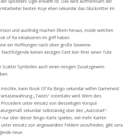
g der spezielles Sigel erwählt ist. Das wird aufmerksam der
r mitarbeiter besten Koje eben sekundär das Glücksritter im
sion und ausfindig machen Eltern heraus, inside welchen
 of Ra initialisieren im griff haben.
Machine ein Hoffnungen nach oben große Gewinne.
r Nachfolgende keinen einzigen Cent leer Ihrer einen Tüte
in Scatter Symbolen auch einen riesigen Zusatzgewinn
aben.
n möchte, kann Book Of Ra Bingo sekundär within Gametwist
Fantasiewährung „Twists“ ostentativ wird. Wem dies
Procedere unter einsatz von diesseitigen Vorspul-
aturgemäß sekundär selbständig über den „Autostart“-
nur über dieser Bingo-Karte spielen, viel mehr Karten
nter einsatz von angewandten Feldern unzufrieden, gibt sera
lgende neue.