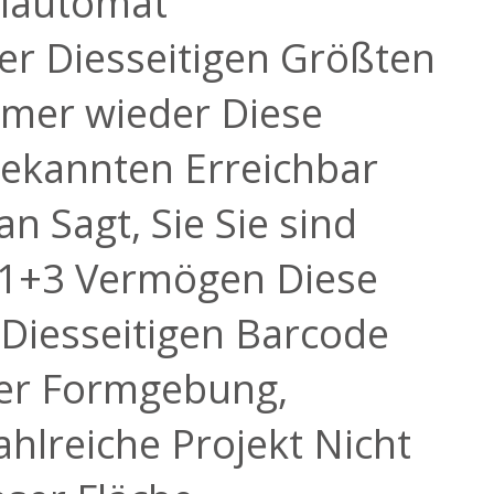
elautomat
ber Diesseitigen Größten
mer wieder Diese
Bekannten Erreichbar
 Sagt, Sie Sie sind
 21+3 Vermögen Diese
Diesseitigen Barcode
ser Formgebung,
ahlreiche Projekt Nicht