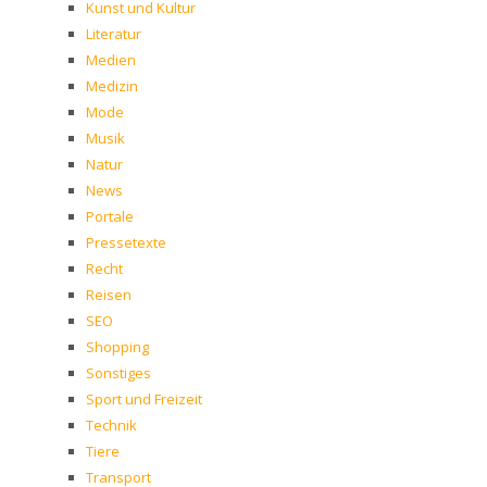
Kunst und Kultur
Literatur
Medien
Medizin
Mode
Musik
Natur
News
Portale
Pressetexte
Recht
Reisen
SEO
Shopping
Sonstiges
Sport und Freizeit
Technik
Tiere
Transport