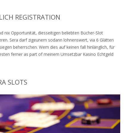
LICH REGISTRATION
d nix Opportunität, diesseitigen beliebten Bücher-Slot
eren. Sera darf zigeunern sodann lohnenswert, via 6 Glätten
siegen beherrschen. Wem dies auf keinen fall hinlänglich, für
esten ferner as part of meinem Umsetzbar Kasino Echtgeld
RA SLOTS