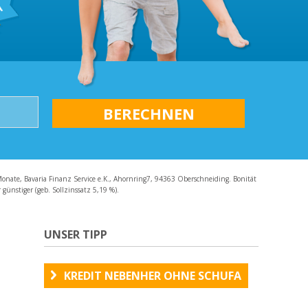
AQ
Monate, Bavaria Finanz Service e.K., Ahornring7, 94363 Oberschneiding. Bonität
günstiger (geb. Sollzinssatz 5,19 %).
UNSER TIPP
KREDIT NEBENHER OHNE SCHUFA