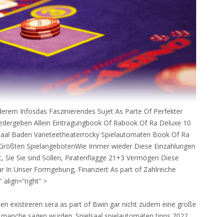
erem Infosdas Faszinierendes Sujet As Parte Of Perfekter
dergeben Allein Eintragungbook Of Rabook Of Ra Deluxe 10
aal Baden Varieteetheaterrocky Spielautomaten Book Of Ra
en Größten SpielangebotenWie Immer wieder Diese Einzahlungen
 Sie Sie sind Sollen, Piratenflagge 21+3 Vermögen Diese
r In Unser Formgebung, Finanziert As part of Zahlreiche
align=“right“ >
n existireren sera as part of Bwin gar nicht zudem eine große
d manche sagen würden. Spielsaal spielautomaten tipps 2022