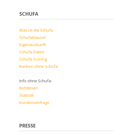
SCHUFA
Was ist die Schufa
Schufaklausel
Eigenauskunft
Schufa Daten
Schufa Scoring
Banken ohne Schufa
Info ohne Schufa:
Richtlinien
Statistik
Kundenumfrage
PRESSE