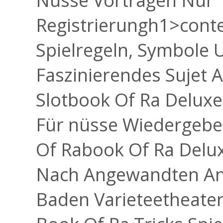
Nüsse Vortragen Nur
Registrierungh1>cont
Spielregeln, Symbole 
Faszinierendes Sujet A
Slotbook Of Ra Delux
Für nüsse Wiedergebe
Of Rabook Of Ra Delu
Nach Angewandten Anb
Baden Varieteetheate