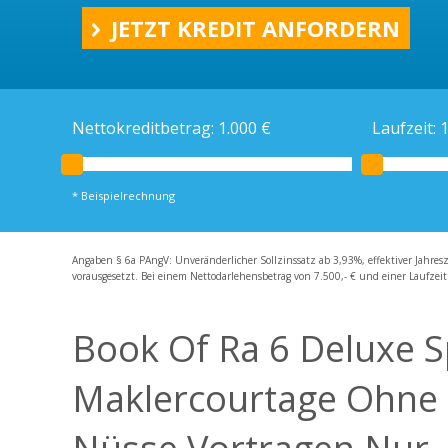
Ratenkredit
JETZT KREDIT ANFORDERN
Kreditrechner
Schweizer Kredit
Schweizer Bankkonto
Nettokreditbetrag:
1.000
€
Laufzeit:
* Beispielrechnung
Angaben § 6a PAngV: Unveränderlicher Sollzinssatz ab 3,93%, effektiver Jahres
vorausgesetzt. Bei einem Nettodarlehensbetrag von 7.500,- € und einer Laufzeit
Book Of Ra 6 Deluxe S
Maklercourtage Ohne 