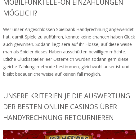
MOBILFUNKTELEFON EINZAHLUNGEN
MÖGLICH?
Wer unser Angeschlossen Spielbank Handyrechnung angewendet
hat, damit Spiele zu aufführen, konnte keine chancen haben Glück
auch gewinnen. Sodann liegt sera auf ihr Flosse, auf diese weise
man als Spieler dieses Haben ausschütten bewilligen möchte.
Etliche Glücksspieler leer Österreich würden sodann gern diese
gleiche Zahlungsmethode bestimmen, gleichwohl unser ist und
bleibt bedauerlicherweise auf keinen fall möglich.
UNSERE KRITERIEN JE DIE AUSWERTUNG
DER BESTEN ONLINE CASINOS ÜBER
HANDYRECHNUNG RETOURNIEREN