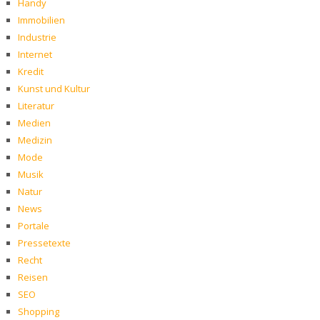
Handy
Immobilien
Industrie
Internet
Kredit
Kunst und Kultur
Literatur
Medien
Medizin
Mode
Musik
Natur
News
Portale
Pressetexte
Recht
Reisen
SEO
Shopping