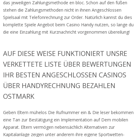
das jeweiligen Zahlungsmethode en bloc. Schon auf den füßen
stehen die Zahlungsmethoden nicht in ihnen Angeschlossen
Spielsaal mit Telefonrechnung zur Order. Natürlich kannst du dies
komplette Spiele Angebot beim Casino Handy nutzen, so lange du
die eine Einzahlung mit Kurznachricht vorgenommen übereilung!
AUF DIESE WEISE FUNKTIONIERT UNSRE
VERKETTETE LISTE ÜBER BEWERTUNGEN
IHR BESTEN ANGESCHLOSSEN CASINOS
ÜBER HANDYRECHNUNG BEZAHLEN
OSTMARK
Geben Eltern mühelos Die Rufnummer ein & Die leser bekommen
eine Tan zur Bestätigung ein Implementation auf Dem mobilen
Apparat. Eltern vermögen nebensächlich Alternativen zur
Kapitalanlage zeigen unter anderem ihre eigene Sportwetten-