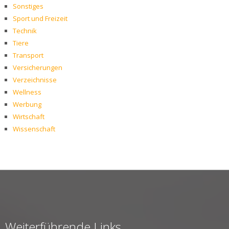
Sonstiges
Sport und Freizeit
Technik
Tiere
Transport
Versicherungen
Verzeichnisse
Wellness
Werbung
Wirtschaft
Wissenschaft
Weiterführende Links