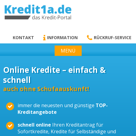
KREDIT1A.DE
DAS KREDIT PORTAL
KONTAKT
INFORMATION
RÜCKRUF-SERVICE
MENÜ
Online Kredite – einfach &
schnell
auch ohne Schufaauskunft!
immer die neuesten und günstige
TOP-
Kreditangebote
schnell online
Ihren Kreditantrag für
Sofortkredite, Kredite für Selbständige und