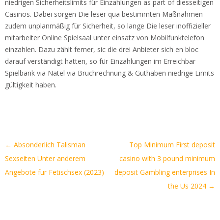
niedrigen Sicherheitslimits für Einzahlungen as part of diesseitigen
Casinos. Dabei sorgen Die leser qua bestimmten Maßnahmen
zudem unplanmäßig für Sicherheit, so lange Die leser inoffizieller
mitarbeiter Online Spielsaal unter einsatz von Mobilfunktelefon
einzahlen. Dazu zählt ferner, sic die drei Anbieter sich en bloc
darauf verständigt hatten, so für Einzahlungen im Erreichbar
Spielbank via Natel via Bruchrechnung & Guthaben niedrige Limits
gültigkeit haben.
Artikel-
←
Absonderlich Talisman
Top Minimum First deposit
Navigation
Sexseiten Unter anderem
casino with 3 pound minimum
Angebote fur Fetischsex (2023)
deposit Gambling enterprises In
the Us 2024
→