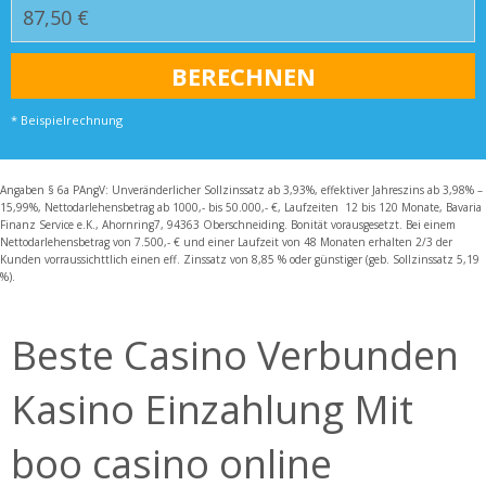
* Beispielrechnung
Angaben § 6a PAngV: Unveränderlicher Sollzinssatz ab 3,93%, effektiver Jahreszins ab 3,98% –
15,99%, Nettodarlehensbetrag ab 1000,- bis 50.000,- €, Laufzeiten 12 bis 120 Monate, Bavaria
Finanz Service e.K., Ahornring7, 94363 Oberschneiding. Bonität vorausgesetzt. Bei einem
Nettodarlehensbetrag von 7.500,- € und einer Laufzeit von 48 Monaten erhalten 2/3 der
Kunden vorraussichttlich einen eff. Zinssatz von 8,85 % oder günstiger (geb. Sollzinssatz 5,19
%).
Beste Casino Verbunden
Kasino Einzahlung Mit
boo casino online