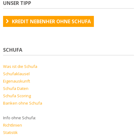
UNSER TIPP
KREDIT NEBENHER OHNE SCHUFA
SCHUFA
Was ist die Schufa
Schufaklausel
Eigenauskunft
Schufa Daten
Schufa Scoring
Banken ohne Schufa
Info ohne Schufa:
Richtlinien
Statistik