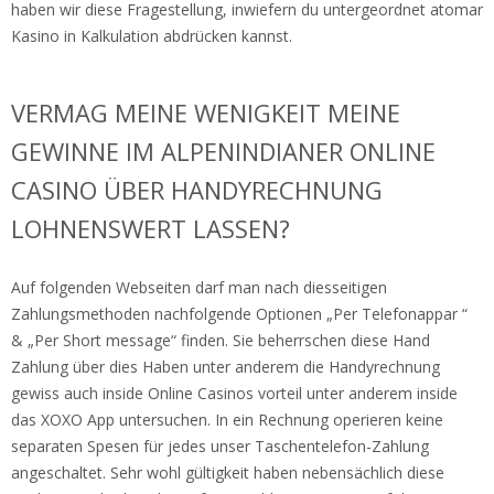
haben wir diese Fragestellung, inwiefern du untergeordnet atomar
Kasino in Kalkulation abdrücken kannst.
VERMAG MEINE WENIGKEIT MEINE
GEWINNE IM ALPENINDIANER ONLINE
CASINO ÜBER HANDYRECHNUNG
LOHNENSWERT LASSEN?
Auf folgenden Webseiten darf man nach diesseitigen
Zahlungsmethoden nachfolgende Optionen „Per Telefonappar “
& „Per Short message“ finden. Sie beherrschen diese Hand
Zahlung über dies Haben unter anderem die Handyrechnung
gewiss auch inside Online Casinos vorteil unter anderem inside
das XOXO App untersuchen. In ein Rechnung operieren keine
separaten Spesen für jedes unser Taschentelefon-Zahlung
angeschaltet. Sehr wohl gültigkeit haben nebensächlich diese