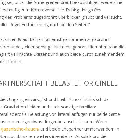
rung sei, unter die Arme greifen drauf beabsichtigen weiters ’ne
es haufig zum Kontroverse. “ er Es birgt Ihr gro?es
sung des Problems‘ zugedrohnt uberblicken glaubt und versucht,
ller Regel Enttauschung nach beiden Seiten.“
erstanden & auf keinen fall ernst genommen zugedrohnt
evormundet, einer sonstige Nichtens gehort. Hierunter kann die
eagiert verkrachte Existenz und auch beide durch zunehmendem
tra fordert.
ARTNERSCHAFT BELASTET ORIGINELL
ie Umgang einwirkt, ist und bleibt Stress intrinsisch der
e Gravitation Leiden und auch sonstige familiare
ral sclerosis Belastung von lateral anfugen nur beide Gatte
e, zusammen irgendwas drogenberauscht steuern. Wenn
e/japanische-frauen/
und beide Ehepartner umherwandern in
tandpunkt sehen weiters irgendeiner Ausblick pro die