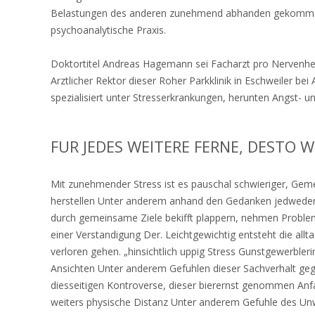
Belastungen des anderen zunehmend abhanden gekommen ge
psychoanalytische Praxis.
Doktortitel Andreas Hagemann sei Facharzt pro Nervenhe
Arztlicher Rektor dieser Roher Parkklinik in Eschweiler be
spezialisiert unter Stresserkrankungen, herunten Angst- 
FUR JEDES WEITERE FERNE, DESTO 
Mit zunehmender Stress ist es pauschal schwieriger, Ge
herstellen Unter anderem anhand den Gedanken jedweder i
durch gemeinsame Ziele bekifft plappern, nehmen Proble
einer Verstandigung Der. Leichtgewichtig entsteht die all
verloren gehen. „hinsichtlich uppig Stress Gunstgewerbler
Ansichten Unter anderem Gefuhlen dieser Sachverhalt geg
diesseitigen Kontroverse, dieser bierernst genommen Anf
weiters physische Distanz Unter anderem Gefuhle des Unw