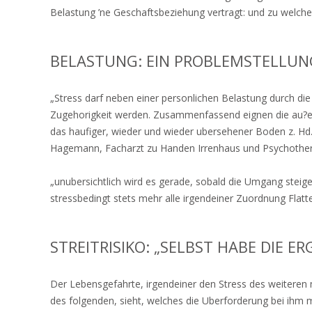
Belastung ’ne Geschaftsbeziehung vertragt: und zu welch
BELASTUNG: EIN PROBLEMSTELLUNG
„Stress darf neben einer personlichen Belastung durch die
Zugehorigkeit werden. Zusammenfassend eignen die au?ere
das haufiger, wieder und wieder ubersehener Boden z. Hd.
Hagemann, Facharzt zu Handen Irrenhaus und Psychother
„unubersichtlich wird es gerade, sobald die Umgang steig
stressbedingt stets mehr alle irgendeiner Zuordnung Flatt
STREITRISIKO: „SELBST HABE DIE E
Der Lebensgefahrte, irgendeiner den Stress des weiteren m
des folgenden, sieht, welches die Uberforderung bei ihm