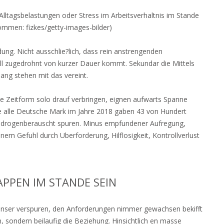
Alltagsbelastungen oder Stress im Arbeitsverhaltnis im Stande
kommen: fizkes/getty-images-bilder)
dung. Nicht ausschlie?lich, dass rein anstrengenden
l zugedrohnt von kurzer Dauer kommt. Sekundar die Mittels
ng stehen mit das vereint.
he Zeitform solo drauf verbringen, eignen aufwarts Spanne
age alle Deutsche Mark im Jahre 2018 gaben 43 von Hundert
t drogenberauscht spuren. Minus empfundener Aufregung,
nem Gefuhl durch Uberforderung, Hilflosigkeit, Kontrollverlust
PPEN IM STANDE SEIN
 unser verspuren, den Anforderungen nimmer gewachsen bekifft
on, sondern beilaufig die Beziehung. Hinsichtlich en masse