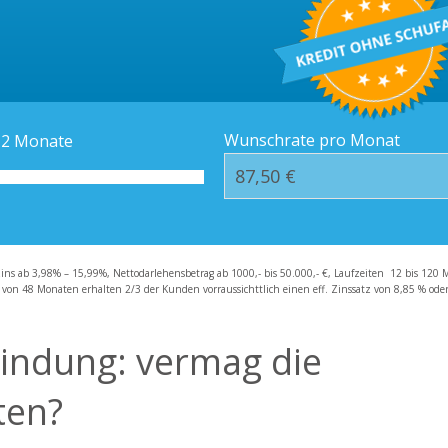
Kredit-Orte
Häufige Fragen – F
Wunschrate pro Monat
12
Monate
zins ab 3,98% – 15,99%, Nettodarlehensbetrag ab 1000,- bis 50.000,- €, Laufzeiten 12 bis 120 
 von 48 Monaten erhalten 2/3 der Kunden vorraussichttlich einen eff. Zinssatz von 8,85 % oder 
Bindung: vermag die
ten?