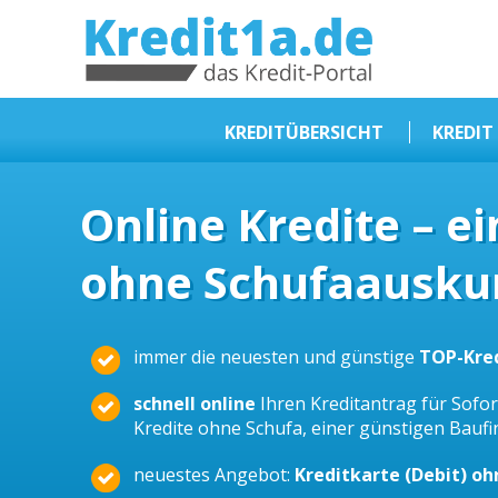
KREDIT1A.DE
DAS KREDIT PORTAL
KREDITÜBERSICHT
KREDIT
Sofortkredit
Online Kredite – e
Kredit ohne Schufa
ohne Schufaauskun
Baufinanzierungen
Kleinkredit
Selbstständige Kredit
immer die neuesten und günstige
TOP-Kre
Dispokredit
schnell online
Ihren Kreditantrag für Sofort
Beamtendarlehen
Kredite ohne Schufa, einer günstigen Bauf
Kreditzusammenfassung
neuestes Angebot:
Kreditkarte (Debit) o