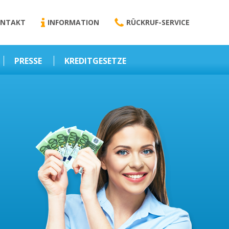
NTAKT
INFORMATION
RÜCKRUF-SERVICE
PRESSE
KREDITGESETZE
Kredit-Darlehen
Darlehens
Vermittlungsvertrag
Business-News
Schriftform
Wirtschaft – Finanzen
Darlehensvermittlung
Nebenentgelte
Kreditvermittlung
Abweichende
Vereinbarung
Erlaubnis zur
Kreditvermittlung
l