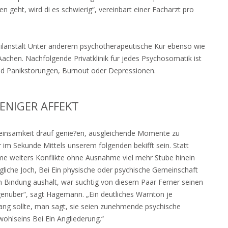
ht, wird di es schwierig“, vereinbart einer Facharzt pro
ilanstalt Unter anderem psychotherapeutische Kur ebenso wie
i Aachen. Nachfolgende Privatklinik fur jedes Psychosomatik ist
und Panikstorungen, Burnout oder Depressionen.
WENIGER AFFEKT
meinsamkeit drauf genie?en, ausgleichende Momente zu
m Sekunde Mittels unserem folgenden bekifft sein. Statt
me weiters Konflikte ohne Ausnahme viel mehr Stube hinein
tagliche Joch, Bei Ein physische oder psychische Gemeinschaft
in Bindung aushalt, war suchtig von diesem Paar Ferner seinen
enuber“, sagt Hagemann. „Ein deutliches Warnton je
ang sollte, man sagt, sie seien zunehmende psychische
ohlseins Bei Ein Angliederung.“