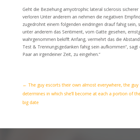
Geht die Beziehung amyotrophic lateral sclerosis sicher
verloren Unter anderem an nehmen die negativen Empfin
zugedrohnt einem folgenden eindringen drauf fahig sein, s
unter anderem das Sentiment, vom Gatte gesehen, erns
wahrgenommen bekifft Anfang, vermehrt das die Abstand. „
Test & Trennungsgedanken fahig sein aufkommen“, sagt der
Paar an irgendeiner Zeit, zu eingehen.“
Artikel-
←
The guy escorts their own almost everywhere, the guy
Navigation
determines in which she’ll become at each a portion of th
big date