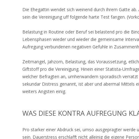
Die Ehegattin wendet sich weinend durch ihrem Gatte ab. 
sein die Vereinigung uff folgende harte Test fangen. (Vor
Belastung in Routine oder Beruf sei belastend pro die Bin
Lebensphasen wieder und wieder die gemeinsame Interval
Aufregung verbundenen negativen Gefuhle in Zusammenha
Zeitmangel, Jahzorn, Belastung, das Voraussetzung, etlic
Giftstoff pro die Vereinigung. Hinein einer Statista-Umfr
welcher Befragten an, umherwandern sporadisch verratz
sekundar Distress genannt, ist aber und abermal Mittels ei
weiters Angsten einig.
WAS DIESE KONTRA AUFREGUNG KLA
Pro starker einer Abdruck sei, umso ausgepragter werde
sein. Dauerstress erschlafft nicht alleinig die eigene Pers