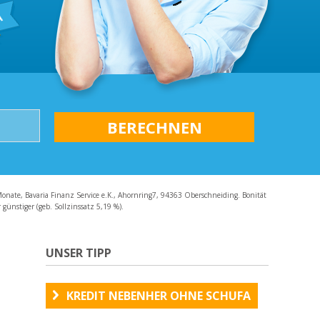
AQ
Monate, Bavaria Finanz Service e.K., Ahornring7, 94363 Oberschneiding. Bonität
günstiger (geb. Sollzinssatz 5,19 %).
UNSER TIPP
KREDIT NEBENHER OHNE SCHUFA