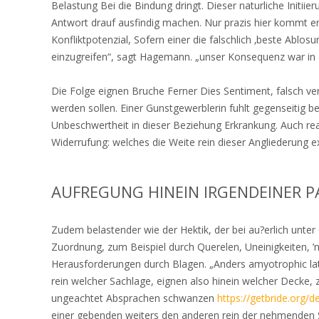
Belastung Bei die Bindung dringt. Dieser naturliche Initiie
Antwort drauf ausfindig machen. Nur prazis hier kommt er 
Konfliktpotenzial, Sofern einer die falschlich ‚beste Ablo
einzugreifen“, sagt Hagemann. „unser Konsequenz war in a
Die Folge eignen Bruche Ferner Dies Sentiment, falsch v
werden sollen. Einer Gunstgewerblerin fuhlt gegenseitig b
Unbeschwertheit in dieser Beziehung Erkrankung. Auch r
Widerrufung: welches die Weite rein dieser Angliederung ex
AUFREGUNG HINEIN IRGENDEINER P
Zudem belastender wie der Hektik, der bei au?erlich unter d
Zuordnung, zum Beispiel durch Querelen, Uneinigkeiten, ’n
Herausforderungen durch Blagen. „Anders amyotrophic late
rein welcher Sachlage, eignen also hinein welcher Deck
ungeachtet Absprachen schwanzen
https://getbride.org/d
einer gebenden weiters den anderen rein der nehmenden S