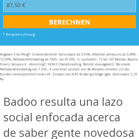
* Beispielrechnung
Angaben § 6a PAngV: Unveränderlicher Sollzinssatz ab 3,93%, effektiver Jahreszins ab 3,98% –
15,99%, Nettodarlehensbetrag ab 1000,- bis 50.000,- €, Laufzeiten 12 bis 120 Monate, Bavaria
Finanz Service e.K., Ahornring7, 94363 Oberschneiding. Bonität vorausgesetzt. Bei einem
Nettodarlehensbetrag von 7.500,- € und einer Laufzeit von 48 Monaten erhalten 2/3 der
Kunden vorraussichttlich einen eff. Zinssatz von 8,85 % oder günstiger (geb. Sollzinssatz 5,19
%).
Badoo resulta una lazo
social enfocada acerca
de saber gente novedosa