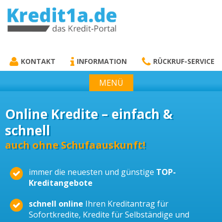
KREDIT1A.DE
DAS KREDIT PORTAL
KONTAKT
INFORMATION
RÜCKRUF-SERVICE
MENÜ
Online Kredite – einfach &
schnell
auch ohne Schufaauskunft!
immer die neuesten und günstige
TOP-
Kreditangebote
schnell online
Ihren Kreditantrag für
Sofortkredite, Kredite für Selbständige und