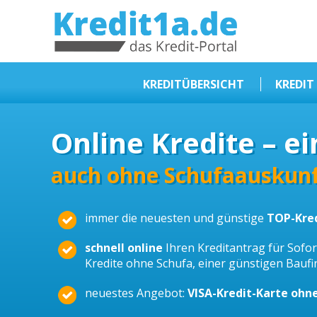
KREDIT1A.DE
DAS KREDIT PORTAL
KREDITÜBERSICHT
KREDIT
Sofortkredit
Online Kredite – ei
Kredit ohne Schufa
Baufinanzierungen
auch ohne Schufaauskunf
Kleinkredit
immer die neuesten und günstige
TOP-Kre
Selbstständige Kredit
Dispokredit
schnell online
Ihren Kreditantrag für Sofort
Kredite ohne Schufa, einer günstigen Bauf
Beamtendarlehen
neuestes Angebot:
VISA-Kredit-Karte ohn
Kreditzusammenfassung