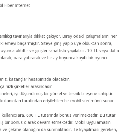
l Fiber Internet
ilikçi tavırlarıyla dikkat çekiyor. Birey odaklı çalışmalarını her
etkilemeyi başarmıştır. Siteye giriş yapıp üye olduktan sonra,
boyunca aktiftir ve girişler rahatlıkla yapılabilir. 10 TL veya daha
olarak, para yatırarak ve bir ay boyunca kayıtlı bir oyuncu
z, kazançlar hesabınızda olacaktır.
hızlı şirketler arasındadır.
leri, iyi düşünülmüş bir görsel ve teknik bileşene sahiptir.
anıcıları tarafından erişilebilen bir mobil sürümünü sunar.
 kullanıcılara, 600 TL tutarında bonus verilmektedir. Bu tutar
miş bir bonus olarak devam etmektedir. Mobil uygulamasını
a ve çekme olanağını da sunmaktadır. Te kyapılması gereken,