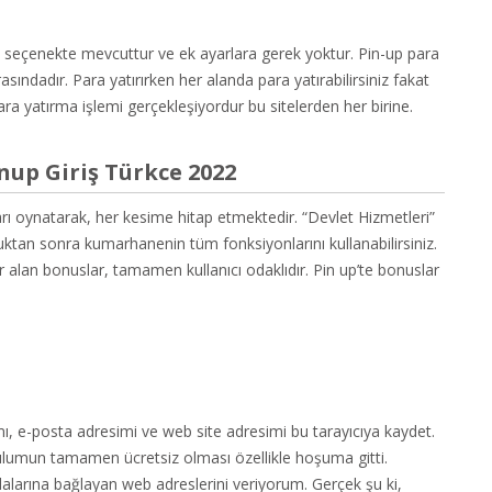
ü seçenekte mevcuttur ve ek ayarlara gerek yoktur. Pin-up para
ındadır. Para yatırırken her alanda para yatırabilirsiniz fakat
ra yatırma işlemi gerçekleşiyordur bu sitelerden her birine.
nup Giriş Türkce 2022
ı oynatarak, her kesime hitap etmektedir. “Devlet Hizmetleri”
uktan sonra kumarhanenin tüm fonksiyonlarını kullanabilirsiniz.
alan bonuslar, tamamen kullanıcı odaklıdır. Pin up’te bonuslar
ı, e-posta adresimi ve web site adresimi bu tarayıcıya kaydet.
rulumun tamamen ücretsiz olması özellikle hoşuma gitti.
alarına bağlayan web adreslerini veriyorum. Gerçek şu ki,