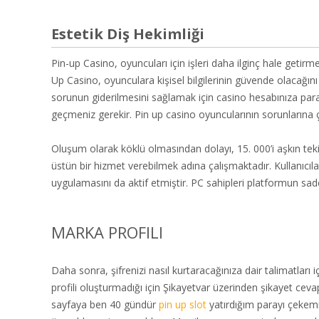
Estetik Diş Hekimliği
Pin-up Casino, oyuncuları için işleri daha ilginç hale getir
Up Casino, oyunculara kişisel bilgilerinin güvende olacağın
sorunun giderilmesini sağlamak için casino hesabınıza para 
geçmeniz gerekir. Pin up casino oyuncularının sorunlarına ç
Oluşum olarak köklü olmasından dolayı, 15. 000’i aşkın teki
üstün bir hizmet verebilmek adına çalışmaktadır. Kullanıcıla
uygulamasını da aktif etmiştir. PC sahipleri platformun sad
MARKA PROFILI
Daha sonra, şifrenizi nasıl kurtaracağınıza dair talimatları
profili oluşturmadığı için Şikayetvar üzerinden şikayet cev
sayfaya ben 40 gündür
pin up slot
yatırdığım parayı çekemi