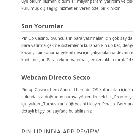
üye oldum pişman oldum 11 milyar paramı yatırdım ve çeke
kurulmuş diş sağlığı hizmetleri veren özel bir kliniktir.
Son Yorumlar
Pin Up Casino, oyuncuların para yatırmaları için çok sayıd
para yatırma-çekme sistemlerini kullanan Pin up bet, dengele
kazançlı bir konuma gelebilmesi için çalışmalarına devam e
kantılamıştır. Para çekme-yatırma işlemleri aktif olarak 24 
Webcam Directo Secxo
Pin-up Casino, hem Android hem de iOS kullanıcıları için ku
solunda sizi doğrudan paraya yönlendirecek bir „Promosy
için yukarı „Turnuvalar“ düğmesini tıklayın. Pin-Up. Betmar
detaylı bilgiyi bu sayfada bulabilirsiniz.
PIN UP INDIA APP REVIEW