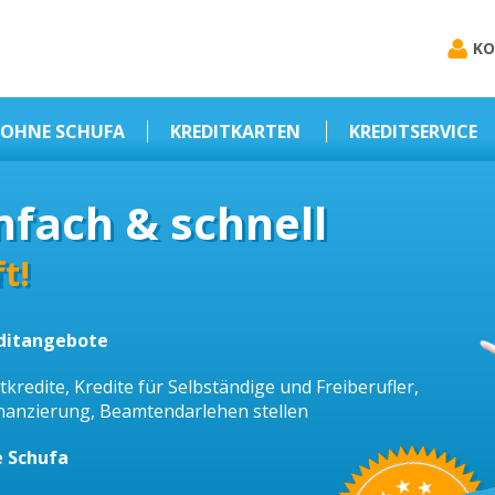
KO
 OHNE SCHUFA
KREDITKARTEN
KREDITSERVICE
Kreditkarte (Debit) ohne
Kreditantrag online
Schufa
nfach & schnell
Kontakt
Kreditkarteninfos
Kreditrechner
t!
Kreditkarten Lexikon
Kreditlexikon
FAQ zu Kreditkarten
ditangebote
Kredit Grundwissen
Kreditkarte – Private
Kredit-Urteile
VISA Card
kredite, Kredite für Selbständige und Freiberufler,
inanzierung, Beamtendarlehen stellen
Kredit-Gesetze
Kreditkarten-Vorteile
e Schufa
Banner Werbemitte