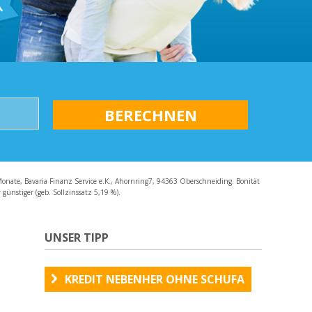
AQ
Monate, Bavaria Finanz Service e.K., Ahornring7, 94363 Oberschneiding. Bonität
günstiger (geb. Sollzinssatz 5,19 %).
UNSER TIPP
KREDIT NEBENHER OHNE SCHUFA