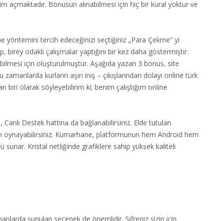
irim açmaktadır. Bonusun alınabilmesi için hiç bir kural yoktur ve
e yöntemini tercih edeceğinizi seçtiğiniz „Para Çekme“ yi
 birey odaklı çalışmalar yaptığını bir kez daha göstermiştir.
lebilmesi için oluşturulmuştur. Aşağıda yazan 3 bonus, site
 zamanlarda kurların aşırı iniş – çıkışlarından dolayı online türk
 biri olarak söyleyebilirim ki; benim çalıştığım online
, Canlı Destek hattına da bağlanabilirsiniz. Elde tutulan
ları oynayabilirsiniz. Kumarhane, platformunun hem Android hem
ü sunar. Kristal netliğinde grafiklere sahip yüksek kaliteli
nlarda sunulan seçenek de önemlidir. Şifreniz sizin için