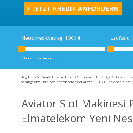
Ratenkredit
JETZT KREDIT ANFORDERN
Kreditrechner
Schweizer Kredit
Schweizer Bankkonto
Nettokreditbetrag:
1.000
€
Laufzeit:
* Beispielrechnung
Angaben § 6a PAngV: Unveränderlicher Sollzinssatz ab 3,93%, effektiver Jahres
vorausgesetzt. Bei einem Nettodarlehensbetrag von 7.500,- € und einer Laufzeit
Aviator Slot Makinesi 
Elmatelekom Yeni Nesil