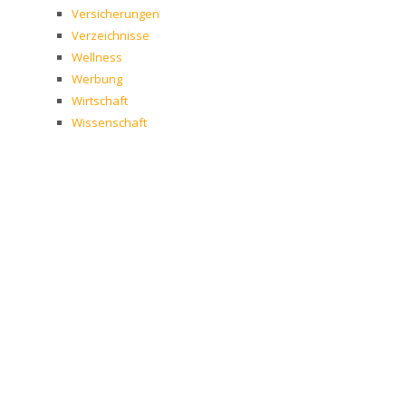
Versicherungen
Verzeichnisse
Wellness
Werbung
Wirtschaft
Wissenschaft