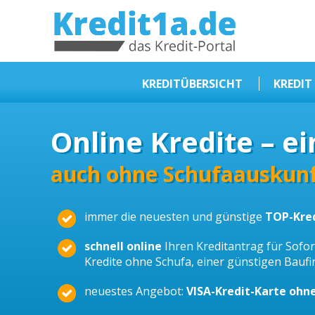
KREDIT1A.DE
DAS KREDIT PORTAL
KREDITÜBERSICHT
KREDIT
Sofortkredit
Online Kredite – ei
Kredit ohne Schufa
Baufinanzierungen
auch ohne Schufaauskunf
Kleinkredit
immer die neuesten und günstige
TOP-Kre
Selbstständige Kredit
Dispokredit
schnell online
Ihren Kreditantrag für Sofort
Kredite ohne Schufa, einer günstigen Bauf
Beamtendarlehen
neuestes Angebot:
VISA-Kredit-Karte ohn
Kreditzusammenfassung