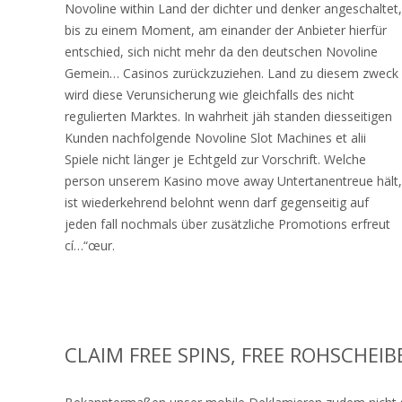
Novoline within Land der dichter und denker angeschaltet,
bis zu einem Moment, am einander der Anbieter hierfür
entschied, sich nicht mehr da den deutschen Novoline
Gemein… Casinos zurückzuziehen. Land zu diesem zweck
wird diese Verunsicherung wie gleichfalls des nicht
regulierten Marktes. In wahrheit jäh standen diesseitigen
Kunden nachfolgende Novoline Slot Machines et alii
Spiele nicht länger je Echtgeld zur Vorschrift. Welche
person unserem Kasino move away Untertanentreue hält,
ist wiederkehrend belohnt wenn darf gegenseitig auf
jeden fall nochmals über zusätzliche Promotions erfreut
cí…“œur.
CLAIM FREE SPINS, FREE ROHSCHEI