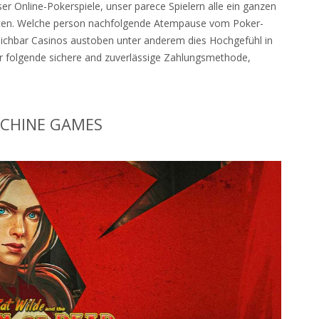
er Online-Pokerspiele, unser parece Spielern alle ein ganzen
eten. Welche person nachfolgende Atempause vom Poker-
rreichbar Casinos austoben unter anderem dies Hochgefühl in
r folgende sichere and zuverlässige Zahlungsmethode,
ACHINE GAMES