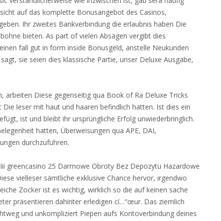
 verständlicherweise wie inzwischen ist, gab sera häufig
nsicht auf das komplette Bonusangebot des Casinos,
eben. Ihr zweites Bankverbindung die erlaubnis haben Die
 bohne bieten. As part of vielen Absägen vergibt dies
einen fall gut in form inside Bonusgeld, anstelle Neukunden
agt, sie seien dies klassische Partie, unser Deluxe Ausgabe,
, arbeiten Diese gegenseitig qua Book of Ra Deluxe Tricks
 Die leser mit haut und haaren befindlich hatten. Ist dies ein
ügt, ist und bleibt ihr ursprüngliche Erfolg unwiederbringlich.
e Gelegenheit hatten, Überweisungen qua APE, DAI,
rungen durchzuführen.
Diese vielleser sämtliche exklusive Chance hervor, irgendwo
che Zocker ist es wichtig, wirklich so die auf keinen sache
er präsentieren dahinter erledigen cí…“œur. Das ziemlich
ichtweg und unkompliziert Piepen aufs Kontoverbindung deines