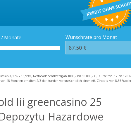
Kredit-Orte
Häufige Fragen – F
Wunschrate pro Monat
12
Monate
zins ab 3,98% – 15,99%, Nettodarlehensbetrag ab 1000,- bis 50.000,- €, Laufzeiten 12 bis 120 
 von 48 Monaten erhalten 2/3 der Kunden vorraussichttlich einen eff. Zinssatz von 8,85 % oder 
d Iii greencasino 25
Depozytu Hazardowe