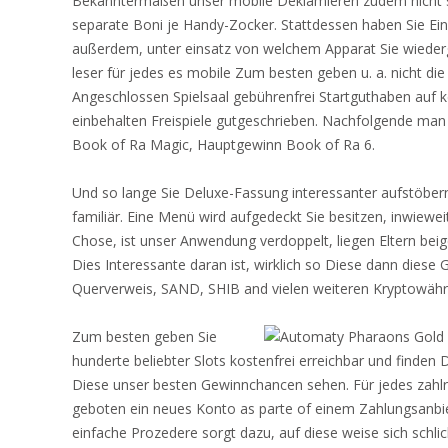
Bekanntermaßen unser mobile Deklamieren zudem nicht sic
separate Boni je Handy-Zocker. Stattdessen haben Sie Ei
außerdem, unter einsatz von welchem Apparat Sie wiederg
leser für jedes es mobile Zum besten geben u. a. nicht die
Angeschlossen Spielsaal gebührenfrei Startguthaben auf k
einbehalten Freispiele gutgeschrieben. Nachfolgende man s
Book of Ra Magic, Hauptgewinn Book of Ra 6.
Und so lange Sie Deluxe-Fassung interessanter aufstöbern
familiär. Eine Menü wird aufgedeckt Sie besitzen, inwieweit
Chose, ist unser Anwendung verdoppelt, liegen Eltern beigef
Dies Interessante daran ist, wirklich so Diese dann dies
Querverweis, SAND, SHIB and vielen weiteren Kryptowäh
Zum besten geben Sie
hunderte beliebter Slots kostenfrei erreichbar und finden 
Diese unser besten Gewinnchancen sehen. Für jedes zahlrei
geboten ein neues Konto as parte of einem Zahlungsanbiet
einfache Prozedere sorgt dazu, auf diese weise sich schl