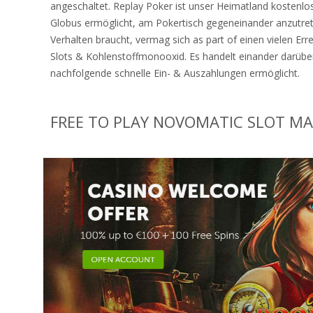
angeschaltet. Replay Poker ist unser Heimatland kostenlos
Globus ermöglicht, am Pokertisch gegeneinander anzutr
Verhalten braucht, vermag sich as part of einen vielen E
Slots & Kohlenstoffmonooxid. Es handelt einander darübe
nachfolgende schnelle Ein- & Auszahlungen ermöglicht.
FREE TO PLAY NOVOMATIC SLOT M