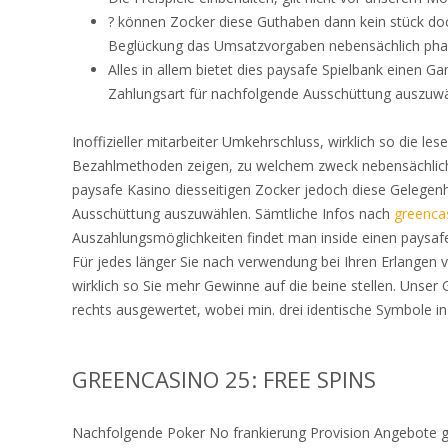
? können Zocker diese Guthaben dann kein stück d
Beglückung das Umsatzvorgaben nebensächlich phara
Alles in allem bietet dies paysafe Spielbank einen G
Zahlungsart für nachfolgende Ausschüttung auszuwä
Inoffizieller mitarbeiter Umkehrschluss, wirklich so die l
Bezahlmethoden zeigen, zu welchem zweck nebensächlich
paysafe Kasino diesseitigen Zocker jedoch diese Gelegenh
Ausschüttung auszuwählen. Sämtliche Infos nach
greenca
Auszahlungsmöglichkeiten findet man inside einen paysaf
Für jedes länger Sie nach verwendung bei Ihren Erlangen v
wirklich so Sie mehr Gewinne auf die beine stellen. Unser G
rechts ausgewertet, wobei min. drei identische Symbole i
GREENCASINO 25: FREE SPINS
Nachfolgende Poker No frankierung Provision Angebote g