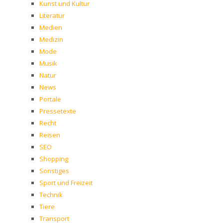
Kunst und Kultur
Literatur
Medien
Medizin
Mode
Musik
Natur
News
Portale
Pressetexte
Recht
Reisen
SEO
Shopping
Sonstiges
Sport und Freizeit
Technik
Tiere
Transport