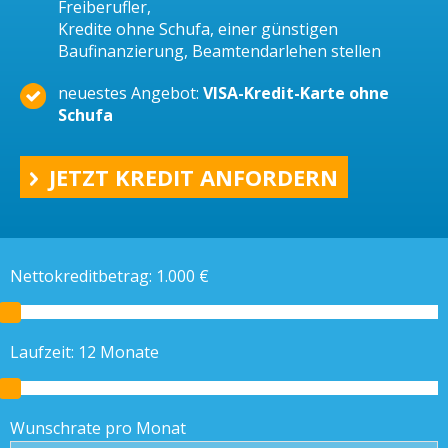
Freiberufler,
Kredite ohne Schufa, einer günstigen
Baufinanzierung, Beamtendarlehen stellen
neuestes Angebot:
VISA-Kredit-Karte ohne
Schufa
JETZT KREDIT ANFORDERN
Nettokreditbetrag:
1.000
€
Laufzeit:
12
Monate
Wunschrate pro Monat