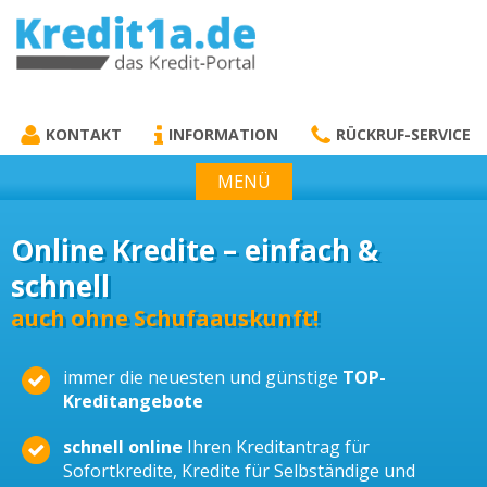
KREDIT1A.DE
DAS KREDIT PORTAL
KONTAKT
INFORMATION
RÜCKRUF-SERVICE
MENÜ
Online Kredite – einfach &
schnell
auch ohne Schufaauskunft!
immer die neuesten und günstige
TOP-
Kreditangebote
schnell online
Ihren Kreditantrag für
Sofortkredite, Kredite für Selbständige und