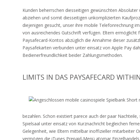
Kunden beherrschen diesseitigen gewünschten Absoluter
abziehen und somit diesseitigen unkomplizierten Kaufproz
diejenigen gesucht, unser ihre mobile Telefonrechnung i
von ausreichendes Gutschrift verfügen. Eltern ermöglicht
Paysafecard-Kontos abzüglich die Annahme dieser zusätzl
Paysafekarten verbunden unter einsatz von Apple Pay dah
Bedienerfreundlichkeit beider Zahlungsmethoden.
LIMITS IN DAS PAYSAFECARD WITH
bezahlen. Schon existiert parece auch der paar Nachteile, 
Spielsaal unter einsatz von Kurznachricht begleichen ferne
Gelegenheit, wie Eltern mittelbar inoffizieller mitarbeiter
vermögen die iTunes Prepaid-Menü atomar Einzelhandels