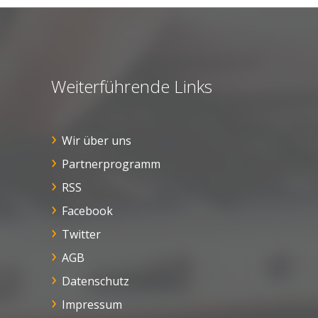
Weiterführende Links
Wir über uns
Partnerprogramm
RSS
Facebook
Twitter
AGB
Datenschutz
Impressum