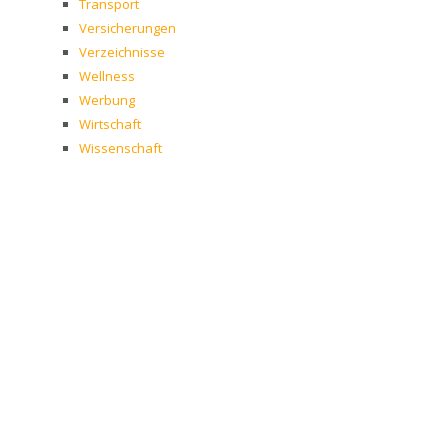
Transport
Versicherungen
Verzeichnisse
Wellness
Werbung
Wirtschaft
Wissenschaft