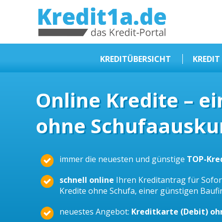
KREDIT1A.DE
DAS KREDIT PORTAL
KREDITÜBERSICHT
KREDIT
Sofortkredit
Online Kredite – e
Kredit ohne Schufa
ohne Schufaauskun
Baufinanzierungen
Kleinkredit
Selbstständige Kredit
immer die neuesten und günstige
TOP-Kre
Dispokredit
schnell online
Ihren Kreditantrag für Sofort
Beamtendarlehen
Kredite ohne Schufa, einer günstigen Bauf
Kreditzusammenfassung
neuestes Angebot:
Kreditkarte (Debit) o