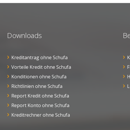
Downloads
Be
Kreditantrag ohne Schufa
K
Vorteile Kredit ohne Schufa
F
Konditionen ohne Schufa
H
Richtlinien ohne Schufa
L
Report Kredit ohne Schufa
Report Konto ohne Schufa
Kreditrechner ohne Schufa