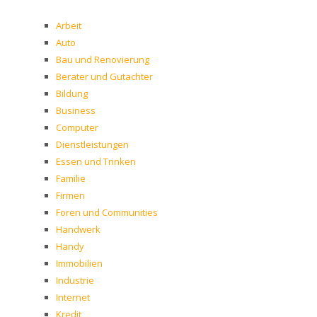
Arbeit
Auto
Bau und Renovierung
Berater und Gutachter
Bildung
Business
Computer
Dienstleistungen
Essen und Trinken
Familie
Firmen
Foren und Communities
Handwerk
Handy
Immobilien
Industrie
Internet
Kredit