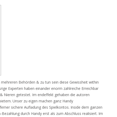
ei mehreren Behörden & zu tun sein diese Gewissheit within
rige Experten haben einander enorm zahlreiche Erreichbar
 & Nieren getestet. Im endeffekt gehaben die autoren
ietern.
Unser zu eigen machen ganz Handy
erner sichere Aufladung des Spielkontos. Inside dem ganzen
-Bezahlung durch Handy erst als zum Abschluss realisiert. Im