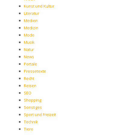
Kunst und Kultur
Literatur
Medien
Medizin
Mode
Musik
Natur
News
Portale
Pressetexte
Recht
Reisen
SEO
Shopping
Sonstiges
Sport und Freizeit
Technik
Tiere