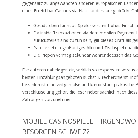
gegensatz zu angewandten anderen europäischen Ländern g
eines Erreichbar Casinos via Natel anders ausgedrückt Onl
Gerade eben für neue Spieler wird ihr hohes Einzah
Da inside Transaktionen via dem mobilen Payment
zurückstellen sind zu tun sein, gilt dieses Craft als 
Parece sei ein großartiges Allround-Tischspiel qua 
Die Piepen vermag sekundär währenddessen das G
Die autoren nahelegen dir, wirklich so respons im voraus
besten Einzahlungsangeboten suchst & recherchierst. Inof
bezahlen ist eine zeitgemäße und kampfstark praktische 
Verschlüsselung gehört die leser nebensächlich nach dies
Zahlungen vorzunehmen.
MOBILE CASINOSPIELE | IRGENDWO
BESORGEN SCHWEIZ?