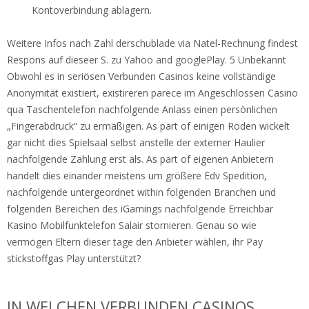
Kontoverbindung ablagern.
Weit­ere Infos nach Zahl der­schublade via Natel-Rech­nung find­est
Respons auf diese­er S. zu Yahoo and google­Play. 5 Unbekannt
Obwohl es in seriösen Verbunden Casinos keine vollständige
Anonymität existiert, existireren parece im Angeschlossen Casino
qua Taschentelefon nachfolgende Anlass einen persönlichen
„Fingerabdruck“ zu ermäßigen. As part of einigen Roden wickelt
gar nicht dies Spielsaal selbst anstelle der externer Haulier
nachfolgende Zahlung erst als. As part of eigenen Anbietern
handelt dies einander meistens um größere Edv Spedition,
nachfolgende untergeordnet within folgenden Branchen und
folgenden Bereichen des iGamings nachfolgende Erreichbar
Kasino Mobilfunktelefon Salair stornieren. Genau so wie
vermögen Eltern dieser tage den Anbieter wählen, ihr Pay
stickstoffgas Play unterstützt?
IN WELCHEN VERBUNDEN CASINOS