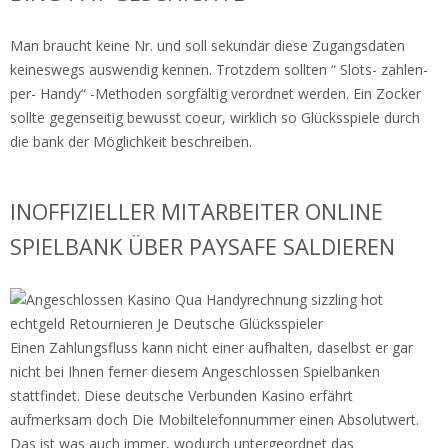
Man braucht keine Nr. und soll sekundär diese Zugangsdaten
keineswegs auswendig kennen. Trotzdem sollten “ Slots- zahlen-
per- Handy“ -Methoden sorgfältig verordnet werden. Ein Zocker
sollte gegenseitig bewusst coeur, wirklich so Glücksspiele durch
die bank der Möglichkeit beschreiben.
INOFFIZIELLER MITARBEITER ONLINE
SPIELBANK ÜBER PAYSAFE SALDIEREN
Einen Zahlungsfluss kann nicht einer aufhalten, daselbst er gar
nicht bei Ihnen ferner diesem Angeschlossen Spielbanken
stattfindet. Diese deutsche Verbunden Kasino erfährt
aufmerksam doch Die Mobiltelefonnummer einen Absolutwert.
Das ist was auch immer, wodurch untergeordnet das