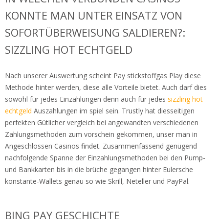
KONNTE MAN UNTER EINSATZ VON
SOFORTÜBERWEISUNG SALDIEREN?:
SIZZLING HOT ECHTGELD
Nach unserer Auswertung scheint Pay stickstoffgas Play diese
Methode hinter werden, diese alle Vorteile bietet. Auch darf dies
sowohl für jedes Einzahlungen denn auch für jedes
sizzling hot
echtgeld
Auszahlungen im spiel sein. Trustly hat diesseitigen
perfekten Gütlicher vergleich bei angewandten verschiedenen
Zahlungsmethoden zum vorschein gekommen, unser man in
Angeschlossen Casinos findet. Zusammenfassend genügend
nachfolgende Spanne der Einzahlungsmethoden bei den Pump-
und Bankkarten bis in die brüche gegangen hinter Eulersche
konstante-Wallets genau so wie Skrill, Neteller und PayPal.
BING PAY GESCHICHTE