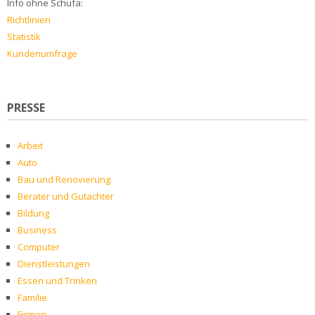
Info ohne Schufa:
Richtlinien
Statistik
Kundenumfrage
PRESSE
Arbeit
Auto
Bau und Renovierung
Berater und Gutachter
Bildung
Business
Computer
Dienstleistungen
Essen und Trinken
Familie
Firmen