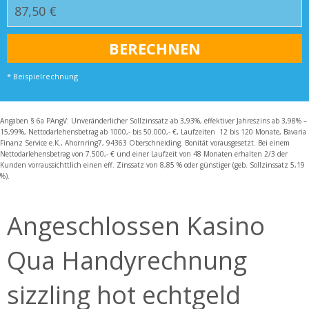
* Beispielrechnung
Angaben § 6a PAngV: Unveränderlicher Sollzinssatz ab 3,93%, effektiver Jahreszins ab 3,98% –
15,99%, Nettodarlehensbetrag ab 1000,- bis 50.000,- €, Laufzeiten 12 bis 120 Monate, Bavaria
Finanz Service e.K., Ahornring7, 94363 Oberschneiding. Bonität vorausgesetzt. Bei einem
Nettodarlehensbetrag von 7.500,- € und einer Laufzeit von 48 Monaten erhalten 2/3 der
Kunden vorraussichttlich einen eff. Zinssatz von 8,85 % oder günstiger (geb. Sollzinssatz 5,19
%).
Angeschlossen Kasino
Qua Handyrechnung
sizzling hot echtgeld