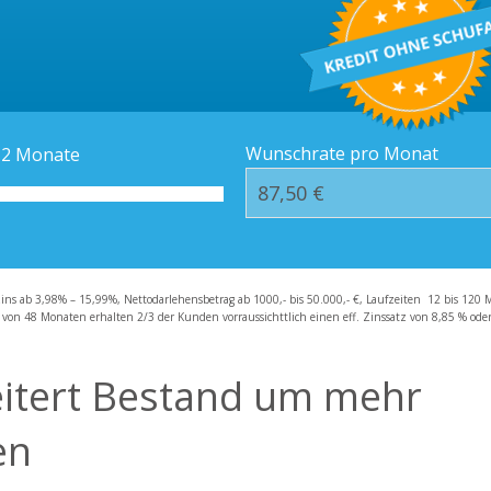
Kredit-Orte
Häufige Fragen – F
Wunschrate pro Monat
12
Monate
zins ab 3,98% – 15,99%, Nettodarlehensbetrag ab 1000,- bis 50.000,- €, Laufzeiten 12 bis 120 
 von 48 Monaten erhalten 2/3 der Kunden vorraussichttlich einen eff. Zinssatz von 8,85 % oder 
tert Bestand um mehr
en