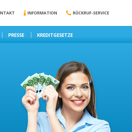
NTAKT
INFORMATION
RÜCKRUF-SERVICE
PRESSE
KREDITGESETZE
Kredit-Darlehen
Darlehens
Vermittlungsvertrag
Business-News
Schriftform
Wirtschaft – Finanzen
Darlehensvermittlung
Nebenentgelte
Kreditvermittlung
Abweichende
Vereinbarung
Erlaubnis zur
Kreditvermittlung
l