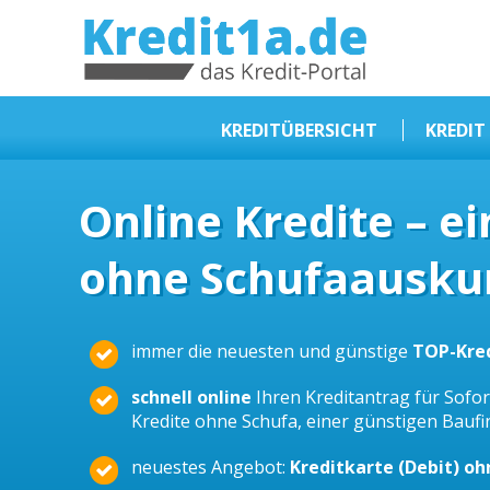
KREDIT1A.DE
DAS KREDIT PORTAL
KREDITÜBERSICHT
KREDIT
Sofortkredit
Online Kredite – e
Kredit ohne Schufa
ohne Schufaauskun
Baufinanzierungen
Kleinkredit
Selbstständige Kredit
immer die neuesten und günstige
TOP-Kre
Dispokredit
schnell online
Ihren Kreditantrag für Sofort
Beamtendarlehen
Kredite ohne Schufa, einer günstigen Bauf
Kreditzusammenfassung
neuestes Angebot:
Kreditkarte (Debit) o