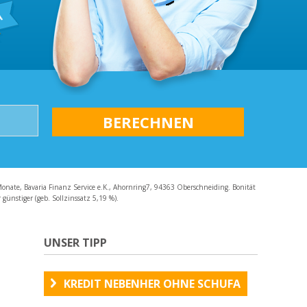
AQ
Monate, Bavaria Finanz Service e.K., Ahornring7, 94363 Oberschneiding. Bonität
günstiger (geb. Sollzinssatz 5,19 %).
UNSER TIPP
KREDIT NEBENHER OHNE SCHUFA