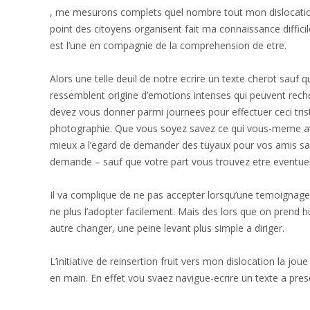
, me mesurons complets quel nombre tout mon dislocation
point des citoyens organisent fait ma connaissance diffic
est l’une en compagnie de la comprehension de etre.
Alors une telle deuil de notre ecrire un texte cherot sauf q
ressemblent origine d’emotions intenses qui peuvent recherc
devez vous donner parmi journees pour effectuer ceci tris
photographie. Que vous soyez savez ce qui vous-meme ate
mieux a l’egard de demander des tuyaux pour vos amis sa
demande – sauf que votre part vous trouvez etre eventu
Il va complique de ne pas accepter lorsqu’une temoignage p
ne plus l’adopter facilement. Mais des lors que on prend 
autre changer, une peine levant plus simple a diriger.
L’initiative de reinsertion fruit vers mon dislocation la j
en main. En effet vou svaez navigue-ecrire un texte a pres