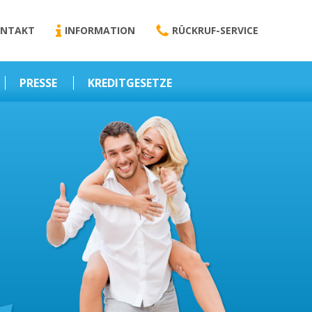
NTAKT
INFORMATION
RÜCKRUF-SERVICE
PRESSE
KREDITGESETZE
Kredit-Darlehen
Darlehens
Vermittlungsvertrag
Business-News
Schriftform
Wirtschaft – Finanzen
Darlehensvermittlung
Nebenentgelte
Kreditvermittlung
Abweichende
Vereinbarung
Erlaubnis zur
Kreditvermittlung
l