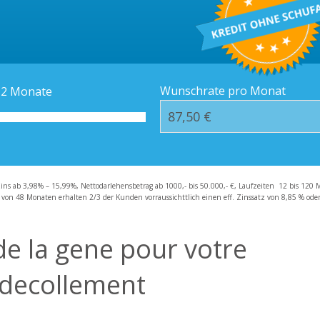
Kredit-Orte
Häufige Fragen – F
Wunschrate pro Monat
12
Monate
zins ab 3,98% – 15,99%, Nettodarlehensbetrag ab 1000,- bis 50.000,- €, Laufzeiten 12 bis 120 
 von 48 Monaten erhalten 2/3 der Kunden vorraussichttlich einen eff. Zinssatz von 8,85 % oder 
 de la gene pour votre
 decollement