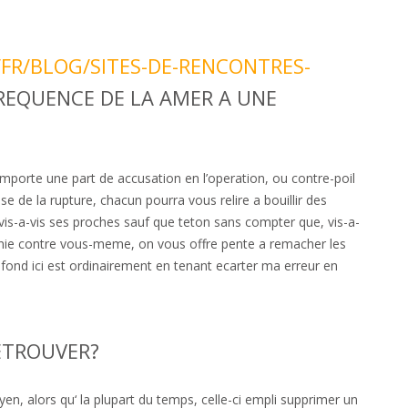
FR/BLOG/SITES-DE-RENCONTRES-
REQUENCE DE LA AMER A UNE
 importe une part de accusation en l’operation, ou contre-poil
e de la rupture, chacun pourra vous relire a bouillir des
vis-a-vis ses proches sauf que teton sans compter que, vis-a-
onie contre vous-meme, on vous offre pente a remacher les
ofond ici est ordinairement en tenant ecarter ma erreur en
ETROUVER?
n, alors qu‘ la plupart du temps, celle-ci empli supprimer un