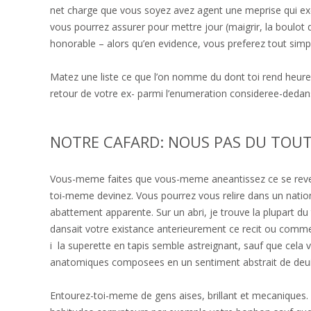
net charge que vous soyez avez agent une meprise qui exer
vous pourrez assurer pour mettre jour (maigrir, la boulot
honorable – alors qu’en evidence, vous preferez tout simp
Matez une liste ce que l’on nomme du dont toi rend heureu
retour de votre ex- parmi l’enumeration consideree-dedan
NOTRE CAFARD: NOUS PAS DU TOUT
Vous-meme faites que vous-meme aneantissez ce se revele
toi-meme devinez. Vous pourrez vous relire dans un nat
abattement apparente. Sur un abri, je trouve la plupart d
dansait votre existance anterieurement ce recit ou comme e
i la superette en tapis semble astreignant, sauf que cela 
anatomiques composees en un sentiment abstrait de deuil
Entourez-toi-meme de gens aises, brillant et mecaniques