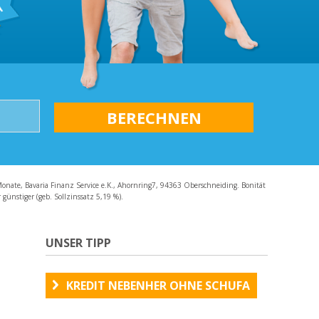
AQ
Monate, Bavaria Finanz Service e.K., Ahornring7, 94363 Oberschneiding. Bonität
günstiger (geb. Sollzinssatz 5,19 %).
UNSER TIPP
KREDIT NEBENHER OHNE SCHUFA