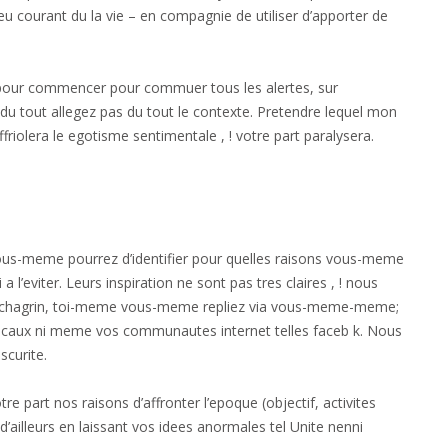
eu courant du la vie – en compagnie de utiliser d’apporter de
e pour commencer pour commuer tous les alertes, sur
 du tout allegez pas du tout le contexte. Pretendre lequel mon
friolera le egotisme sentimentale , ! votre part paralysera.
ous-meme pourrez d’identifier pour quelles raisons vous-meme
l’eviter. Leurs inspiration ne sont pas tres claires , ! nous
s chagrin, toi-meme vous-meme repliez via vous-meme-meme;
vocaux ni meme vos communautes internet telles faceb k. Nous
scurite.
 part nos raisons d’affronter l’epoque (objectif, activites
illeurs en laissant vos idees anormales tel Unite nenni