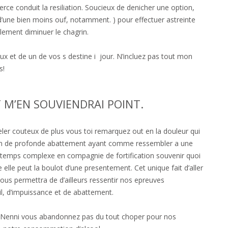
ce conduit la resiliation. Soucieux de denicher une option,
 d’une bien moins ouf, notamment. ) pour effectuer astreinte
lement diminuer le chagrin.
x et de un de vos s destine i jour. N’incluez pas tout mon
s!
 M’EN SOUVIENDRAI POINT.
r couteux de plus vous toi remarquez out en la douleur qui
ion de profonde abattement ayant comme ressembler a une
u temps complexe en compagnie de fortification souvenir quoi
lle peut la boulot d’une presentement. Cet unique fait d’aller
vous permettra de d’ailleurs ressentir nos epreuves
, d’impuissance et de abattement.
. Nenni vous abandonnez pas du tout choper pour nos