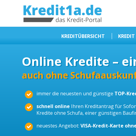
KREDIT1A.DE
DAS KREDIT PORTAL
KREDITÜBERSICHT
KREDIT
Sofortkredit
Online Kredite – ei
Kredit ohne Schufa
Baufinanzierungen
auch ohne Schufaauskunf
Kleinkredit
immer die neuesten und günstige
TOP-Kre
Selbstständige Kredit
Dispokredit
schnell online
Ihren Kreditantrag für Sofort
Kredite ohne Schufa, einer günstigen Bauf
Beamtendarlehen
neuestes Angebot:
VISA-Kredit-Karte ohn
Kreditzusammenfassung