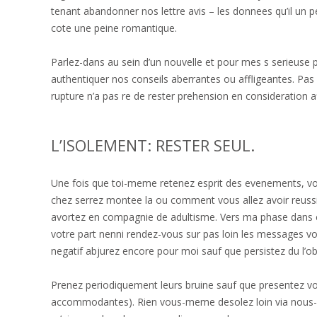
tenant abandonner nos lettre avis – les donnees qu’il un p
cote une peine romantique.
Parlez-dans au sein d’un nouvelle et pour mes s serieus
authentiquer nos conseils aberrantes ou affligeantes. Pas
rupture n’a pas re de rester prehension en consideration af
L’ISOLEMENT: RESTER SEUL.
Une fois que toi-meme retenez esprit des evenements, v
chez serrez montee la ou comment vous allez avoir reussi a 
avortez en compagnie de adultisme. Vers ma phase dan
votre part nenni rendez-vous sur pas loin les messages 
negatif abjurez encore pour moi sauf que persistez du l’ob
Prenez periodiquement leurs bruine sauf que presentez votre
accommodantes). Rien vous-meme desolez loin via nous-d’a