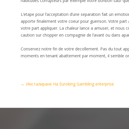
habitudes corrupteurs par exemple votre bonbon sauf qu
L’etape pour l’acceptation d’une separation fait un emotion 
apporte finalement votre coeur pour guerison. Votre part a
votre part appliquer. La chaleur lance a amuser, et nous 
caution sur chopper en compagnie de l’avant ou dans apa
Conservez notre fin de votre decollement. Pas du tout appa
moments en tenant abattement par moment, il semble ordin
Artikel-
←
Инсталиране На Euroking Gambling enterprise
Navigation