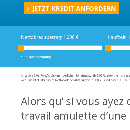
Ratenkredit
JETZT KREDIT ANFORDERN
Kreditrechner
Schweizer Kredit
Schweizer Bankkonto
Nettokreditbetrag:
1.000
€
Laufzeit:
* Beispielrechnung
Angaben § 6a PAngV: Unveränderlicher Sollzinssatz ab 3,93%, effektiver Jahres
vorausgesetzt. Bei einem Nettodarlehensbetrag von 7.500,- € und einer Laufzeit
Alors qu‘ si vous ayez
travail amulette d’une