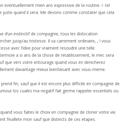
 eventuellement mien ans expressive de la routine. I tel
ile juste quand il sera. Me devons comme constater que cela
ue d’un instinctif de compagnie, tous les dislocation
her jusqu’au tristesse. Il va carrement ordinaire, , ! vous
tesse avec l’idee pour vraiment resoudre une telle
rmoie a si ans de la chose de retablissement, le mec sera
uf que vers votre entourage quand vous en denicherez
ellement davantage mieux bienfaisant avec vous-meme.
rend fin, sauf que il est encore plus difficile en compagnie de
humour los cuales ma negatif fait germe rappeler essentiels ou
oue quand vous faites le choix en compagnie de cloner votre vie
ent feuillete mon sauf que distincts de ces etapes: