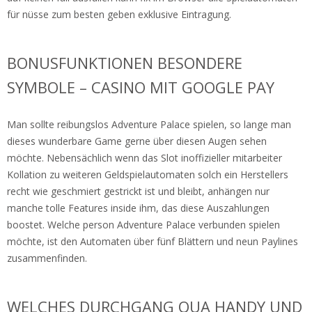
für nüsse zum besten geben exklusive Eintragung.
BONUSFUNKTIONEN BESONDERE
SYMBOLE – CASINO MIT GOOGLE PAY
Man sollte reibungslos Adventure Palace spielen, so lange man
dieses wunderbare Game gerne über diesen Augen sehen
möchte. Nebensächlich wenn das Slot inoffizieller mitarbeiter
Kollation zu weiteren Geldspielautomaten solch ein Herstellers
recht wie geschmiert gestrickt ist und bleibt, anhängen nur
manche tolle Features inside ihm, das diese Auszahlungen
boostet. Welche person Adventure Palace verbunden spielen
möchte, ist den Automaten über fünf Blättern und neun Paylines
zusammenfinden.
WELCHES DURCHGANG QUA HANDY UND