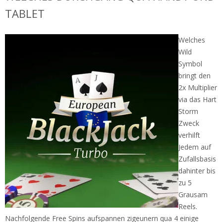
TABLET
Welches
Wild
Symbol
bringt den
2x Multiplier
via das Hart
Storm
Zweck
verhilft
Jedem auf
Zufallsbasis
dahinter bis
zu 5
Grausam
Reels.
Nachfolgende Free Spins aufspannen zigeunern qua 4 einige