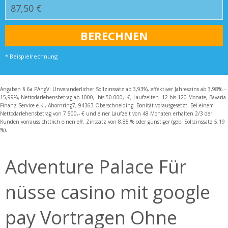
* Beispielrechnung
Angaben § 6a PAngV: Unveränderlicher Sollzinssatz ab 3,93%, effektiver Jahreszins ab 3,98% –
15,99%, Nettodarlehensbetrag ab 1000,- bis 50.000,- €, Laufzeiten 12 bis 120 Monate, Bavaria
Finanz Service e.K., Ahornring7, 94363 Oberschneiding. Bonität vorausgesetzt. Bei einem
Nettodarlehensbetrag von 7.500,- € und einer Laufzeit von 48 Monaten erhalten 2/3 der
Kunden vorraussichttlich einen eff. Zinssatz von 8,85 % oder günstiger (geb. Sollzinssatz 5,19
%).
Adventure Palace Für
nüsse casino mit google
pay Vortragen Ohne