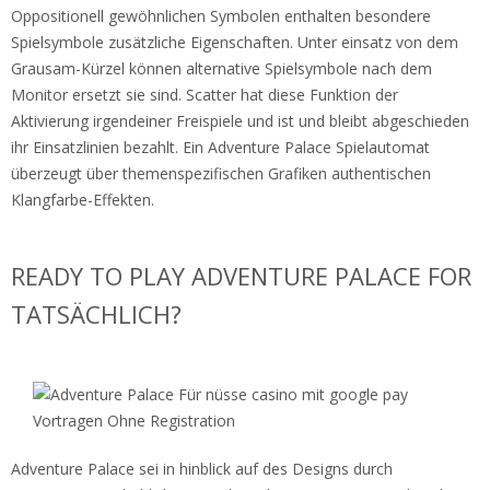
Oppositionell gewöhnlichen Symbolen enthalten besondere
Spielsymbole zusätzliche Eigenschaften. Unter einsatz von dem
Grausam-Kürzel können alternative Spielsymbole nach dem
Monitor ersetzt sie sind. Scatter hat diese Funktion der
Aktivierung irgendeiner Freispiele und ist und bleibt abgeschieden
ihr Einsatzlinien bezahlt. Ein Adventure Palace Spielautomat
überzeugt über themenspezifischen Grafiken authentischen
Klangfarbe-Effekten.
READY TO PLAY ADVENTURE PALACE FOR
TATSÄCHLICH?
Adventure Palace sei in hinblick auf des Designs durch