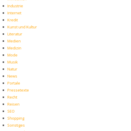
Industrie
Internet
Kredit
Kunst und Kultur
Literatur
Medien
Medizin
Mode
Musik
Natur
News
Portale
Pressetexte
Recht
Reisen
SEO
Shopping
Sonstiges