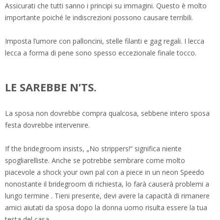
Assicurati che tutti sanno i principi su immagini. Questo è molto
importante poiché le indiscrezioni possono causare terribili.
Imposta l’umore con palloncini, stelle filanti e gag regali. I lecca
lecca a forma di pene sono spesso eccezionale finale tocco.
LE SAREBBE N’TS.
La sposa non dovrebbe compra qualcosa, sebbene intero sposa
festa dovrebbe intervenire.
If the bridegroom insists, „No strippers!“ significa niente
spogliarelliste. Anche se potrebbe sembrare come molto
piacevole a shock your own pal con a piece in un neon Speedo
nonostante il bridegroom di richiesta, lo farà causerà problemi a
lungo termine . Tieni presente, devi avere la capacità di rimanere
amici aiutati da sposa dopo la donna uomo risulta essere la tua
testa del casa.