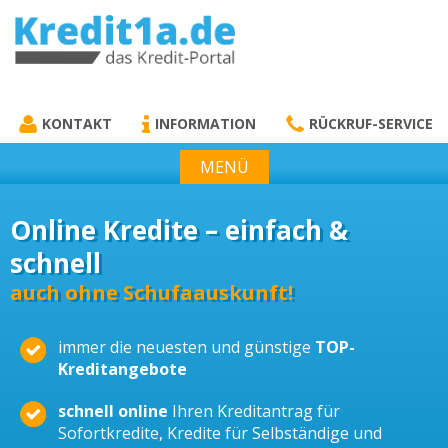
KREDIT1A.DE
DAS KREDIT PORTAL
KONTAKT
INFORMATION
RÜCKRUF-SERVICE
MENÜ
Online Kredite – einfach &
schnell
auch ohne Schufaauskunft!
immer die neuesten und günstige
TOP-
Kreditangebote
schnell online
Ihren Kreditantrag für
Sofortkredite, Kredite für Selbständige und