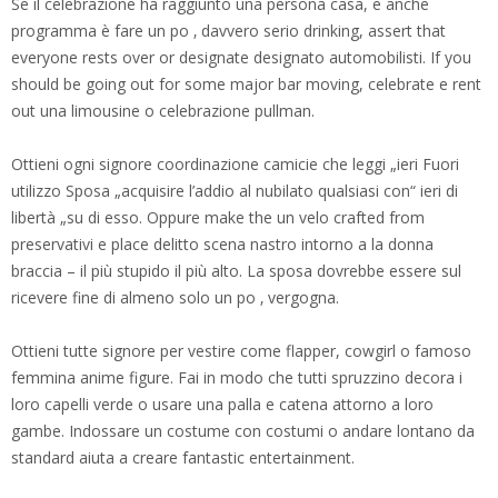
Se il celebrazione ha raggiunto una persona casa, e anche
programma è fare un po ‚ davvero serio drinking, assert that
everyone rests over or designate designato automobilisti. If you
should be going out for some major bar moving, celebrate e rent
out una limousine o celebrazione pullman.
Ottieni ogni signore coordinazione camicie che leggi „ieri Fuori
utilizzo Sposa „acquisire l’addio al nubilato qualsiasi con“ ieri di
libertà „su di esso. Oppure make the un velo crafted from
preservativi e place delitto scena nastro intorno a la donna
braccia – il più stupido il più alto. La sposa dovrebbe essere sul
ricevere fine di almeno solo un po ‚ vergogna.
Ottieni tutte signore per vestire come flapper, cowgirl o famoso
femmina anime figure. Fai in modo che tutti spruzzino decora i
loro capelli verde o usare una palla e catena attorno a loro
gambe. Indossare un costume con costumi o andare lontano da
standard aiuta a creare fantastic entertainment.