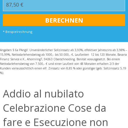
* Beispielrechnung
Angaben § 6a PAngV: Unveränderlicher Sollzinssatz ab 3,93%, effektiver Jahreszins ab 3,98% –
15,99%, Nettodarlehensbetrag ab 1000,- bis 50.000,- €, Laufzeiten 12 bis 120 Monate, Bavaria
Finanz Service e.K., Ahornring7, 94363 Oberschneiding. Bonität vorausgesetzt. Bei einem
Nettodarlehensbetrag von 7.500,- € und einer Laufzeit von 48 Monaten erhalten 2/3 der
Kunden vorraussichttlich einen eff. Zinssatz von 8,85 % oder günstiger (geb. Sollzinssatz 5,19
%).
Addio al nubilato
Celebrazione Cose da
fare e Esecuzione non