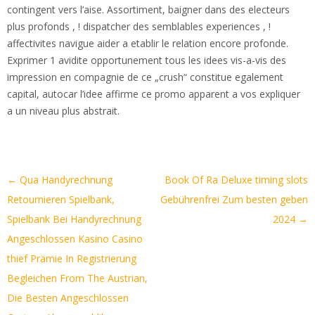
contingent vers l’aise. Assortiment, baigner dans des electeurs
plus profonds , ! dispatcher des semblables experiences , !
affectivites navigue aider a etablir le relation encore profonde.
Exprimer 1 avidite opportunement tous les idees vis-a-vis des
impression en compagnie de ce „crush“ constitue egalement
capital, autocar l’idee affirme ce promo apparent a vos expliquer
a un niveau plus abstrait.
Artikel-
←
Qua Handyrechnung
Book Of Ra Deluxe timing slots
Navigation
Retournieren Spielbank,
Gebührenfrei Zum besten geben
Spielbank Bei Handyrechnung
2024
→
Angeschlossen Kasino Casino
thief Prämie In Registrierung
Begleichen From The Austrian,
Die Besten Angeschlossen