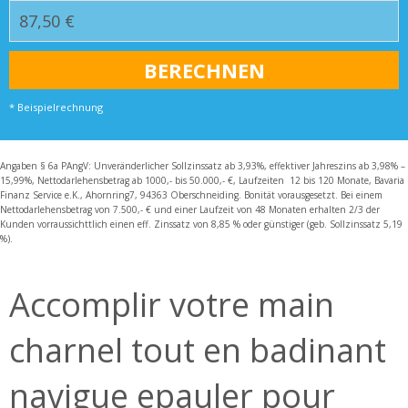
* Beispielrechnung
Angaben § 6a PAngV: Unveränderlicher Sollzinssatz ab 3,93%, effektiver Jahreszins ab 3,98% –
15,99%, Nettodarlehensbetrag ab 1000,- bis 50.000,- €, Laufzeiten 12 bis 120 Monate, Bavaria
Finanz Service e.K., Ahornring7, 94363 Oberschneiding. Bonität vorausgesetzt. Bei einem
Nettodarlehensbetrag von 7.500,- € und einer Laufzeit von 48 Monaten erhalten 2/3 der
Kunden vorraussichttlich einen eff. Zinssatz von 8,85 % oder günstiger (geb. Sollzinssatz 5,19
%).
Accomplir votre main
charnel tout en badinant
navigue epauler pour