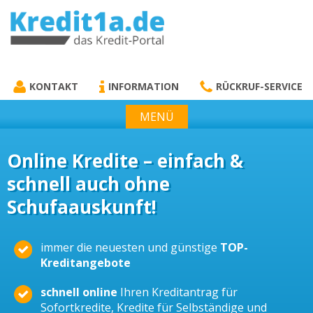
KREDIT1A.DE
DAS KREDIT PORTAL
KONTAKT
INFORMATION
RÜCKRUF-SERVICE
MENÜ
Online Kredite – einfach &
schnell auch ohne
Schufaauskunft!
immer die neuesten und günstige
TOP-
Kreditangebote
schnell online
Ihren Kreditantrag für
Sofortkredite, Kredite für Selbständige und