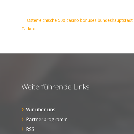
Artikel-
←
Österreichische 500 casino bonuses bundeshauptstadt
Navigation
Tatkraft
Weiterführende Links
Wir über uns
Partnerprogramm
RSS