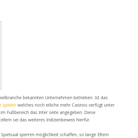
pielbranche bekannten Unternehmen betrieben. Ist das
 spielen
welches noch etliche mehr Casinos verfügt unter
 im Fußbereich das Inter seite angegeben.
Diese
lern sei das weiteres Indizienbeweis hierfür.
pielsaal sperren möglichkeit schaffen, so lange Eltern