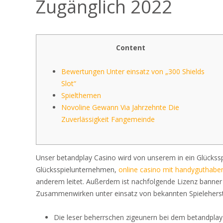
Zugänglich 2022
Content
Bewertungen Unter einsatz von „300 Shields
Slot“
Spielthemen
Novoline Gewann Via Jahrzehnte Die
Zuverlässigkeit Fangemeinde
Unser betandplay Casino wird von unserem in ein Glückss
Glücksspielunternehmen,
online casino mit handyguthaben
anderem leitet. Außerdem ist nachfolgende Lizenz banner
Zusammenwirken unter einsatz von bekannten Spieleherstel
Die leser beherrschen zigeunern bei dem betandplay S