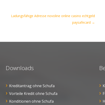
Ladungsfähige Adresse novoline online casino echtgeld
paysafecard
→
Downloads
Be
Kreditantrag ohne Schufa
K
Vorteile Kredit ohne Schufa
F
Konditionen ohne Schufa
H