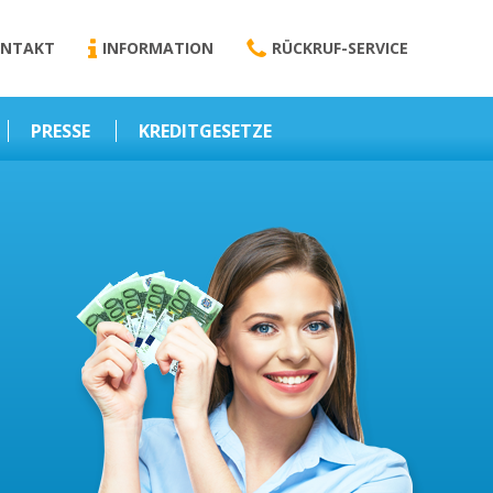
NTAKT
INFORMATION
RÜCKRUF-SERVICE
PRESSE
KREDITGESETZE
Kredit-Darlehen
Darlehens
Vermittlungsvertrag
Business-News
Schriftform
Wirtschaft – Finanzen
Darlehensvermittlung
Nebenentgelte
Kreditvermittlung
Abweichende
Vereinbarung
Erlaubnis zur
Kreditvermittlung
l