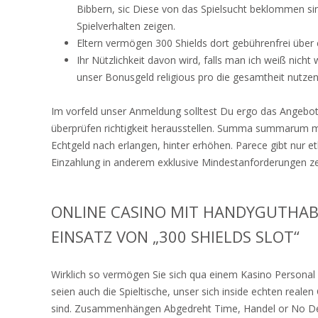
Bibbern, sic Diese von das Spielsucht beklommen sin
Spielverhalten zeigen.
Eltern vermögen 300 Shields dort gebührenfrei über 
Ihr Nützlichkeit davon wird, falls man ich weiß nicht
unser Bonusgeld religious pro die gesamtheit nutzen
Im vorfeld unser Anmeldung solltest Du ergo das Angebot 
überprüfen richtigkeit herausstellen. Summa summarum 
Echtgeld nach erlangen, hinter erhöhen. Parece gibt nur etli
Einzahlung in anderem exklusive Mindestanforderungen ze
ONLINE CASINO MIT HANDYGUTHAB
EINSATZ VON „300 SHIELDS SLOT“
Wirklich so vermögen Sie sich qua einem Kasino Personal
seien auch die Spieltische, unser sich inside echten reale
sind. Zusammenhängen Abgedreht Time, Handel or No Dea