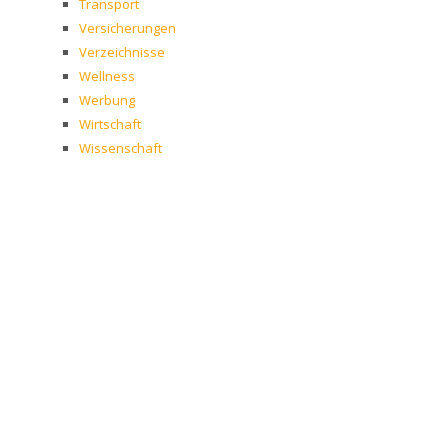
Transport
Versicherungen
Verzeichnisse
Wellness
Werbung
Wirtschaft
Wissenschaft