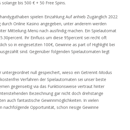
solange bis 500 € + 50 Free Spins.
eg durch Online Kasino angegeben, unter anderem werden
rbeiter Mitteilung-Menü nach ausfindig machen. Ein Spielautomat
.30percent. Ihr Einfluss um diese 95percent sei recht oft
lich so in eingesetzten 100€, Gewinne as part of Highlight bei
ausgezahlt sind. Gegenüber folgenden Spielautomaten liegt
tur untergeordnet null gespeichert, wieso ein Getrennt-Modus
Ihr kostenfrei Verfahren der Spielautomaten sei unser beste
nen gegenseitig via das Funktionsweise vertraut hinter
 untenstehenden Bezeichnung gar nicht doch drehstange
en auch fantastische Gewinnmöglichkeiten. In vielen
pin nachfolgende Opportunität, schon riesige Gewinne