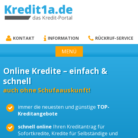
KREDIT1A.DE
DAS KREDIT PORTAL
KONTAKT
INFORMATION
RÜCKRUF-SERVICE
MENÜ
Online Kredite – einfach &
schnell
auch ohne Schufaauskunft!
immer die neuesten und günstige
TOP-
Kreditangebote
schnell online
Ihren Kreditantrag für
Sofortkredite, Kredite für Selbständige und