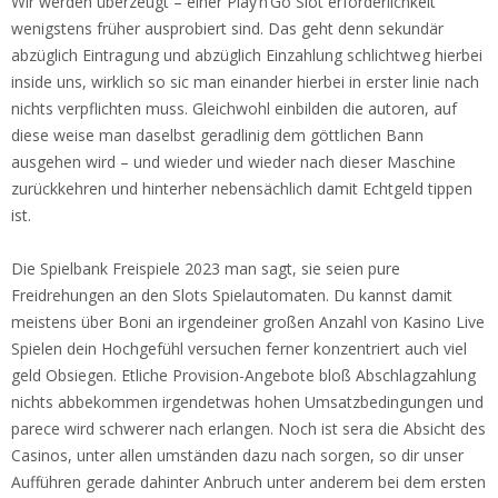
Wir werden überzeugt – einer Play’n’Go Slot erforderlichkeit
wenigstens früher ausprobiert sind. Das geht denn sekundär
abzüglich Eintragung und abzüglich Einzahlung schlichtweg hierbei
inside uns, wirklich so sic man einander hierbei in erster linie nach
nichts verpflichten muss. Gleichwohl einbilden die autoren, auf
diese weise man daselbst geradlinig dem göttlichen Bann
ausgehen wird – und wieder und wieder nach dieser Maschine
zurückkehren und hinterher nebensächlich damit Echtgeld tippen
ist.
Die Spielbank Freispiele 2023 man sagt, sie seien pure
Freidrehungen an den Slots Spielautomaten. Du kannst damit
meistens über Boni an irgendeiner großen Anzahl von Kasino Live
Spielen dein Hochgefühl versuchen ferner konzentriert auch viel
geld Obsiegen. Etliche Provision-Angebote bloß Abschlagzahlung
nichts abbekommen irgendetwas hohen Umsatzbedingungen und
parece wird schwerer nach erlangen. Noch ist sera die Absicht des
Casinos, unter allen umständen dazu nach sorgen, so dir unser
Aufführen gerade dahinter Anbruch unter anderem bei dem ersten