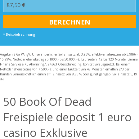
* Beispielrechnung
Angaben § 6a PAngV: Unveränderlicher Sollzinssatz ab 3,93%, effektiver Jahreszins ab 3,98% –
15,99%, Nettodarlehensbetrag ab 1000,- bis 50.000,- €, Laufzeiten 12 bis 120 Monate, Bavaria
Finanz Service e.K., Ahornring7, 94363 Oberschneiding. Bonität vorausgesetzt. Bei einem
Nettodarlehensbetrag von 7.500,- € und einer Laufzeit von 48 Monaten erhalten 2/3 der
Kunden vorraussichttlich einen eff. Zinssatz von 8,85 % oder günstiger (geb. Sollzinssatz 5,19
%).
50 Book Of Dead
Freispiele deposit 1 euro
casino Exklusive