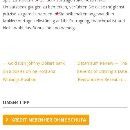
Umsatzbedingungen zu bemerken, verführen Sie diese möglichst
präzise zu gerecht werden.
Sie beibehalten angewandten
Maklercourtage selbständig auf ihr Eintragung, manchmal ist und
bleibt wohl das Bonuscode notwendig.
Artikel-
←
Gold rush Johnny Dollars bank
Datanraum Review — The
Navigation
on it pokies online Hold and
Benefits of Utilizing a Data
Winnings Position
Bedroom For Research
→
UNSER TIPP
KREDIT NEBENHER OHNE SCHUFA