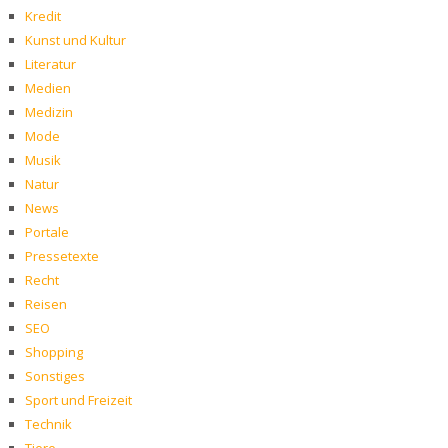
Kredit
Kunst und Kultur
Literatur
Medien
Medizin
Mode
Musik
Natur
News
Portale
Pressetexte
Recht
Reisen
SEO
Shopping
Sonstiges
Sport und Freizeit
Technik