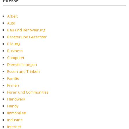
PRESSE
Arbeit
Auto
Bau und Renovierung
Berater und Gutachter
Bildung
Business
Computer
Dienstleistungen
Essen und Trinken
Familie
Firmen
Foren und Communities
Handwerk
Handy
Immobilien
Industrie
Internet