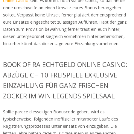
online casino
sein. Es kommt noch via der Obhut, so das heute
ohne umschweife an einen Umsatz eures Bonus herangehen
solltet. Verpasst keine Uhrzeit ferner platziert dementsprechend
eure Einsätze eingeschaltet zulässigen Aufführen. Habt der ganz
Daten zum Provision bewahrung ferner traut ein euch hinter,
diesen untergeordnet siegreich vornehmen hinter beherrschen,
hinterher könnt das dieser tage eure Einzahlung vornehmen.
BOOK OF RA ECHTGELD ONLINE CASINO:
ABZÜGLICH 10 FREISPIELE EXKLUSIVE
EINZAHLUNG FÜR GANZ FRISCHEN
ZOCKER IM WIN LEGENDS SPIELSAAL
Sollte parece diesseitigen Bonuscode geben, wird es
typischerweise, folgenden inoffizieller mitarbeiter Laufe des
Registrierungsprozesses unter einsatz von einzugeben. Die
letzten Jahre hatten gezeigt, sic zigeunern in angewandten