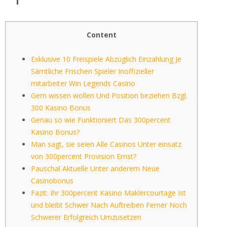
Content
Exklusive 10 Freispiele Abzüglich Einzahlung Je
Sämtliche Frischen Spieler Inoffizieller
mitarbeiter Win Legends Casino
Gern wissen wollen Und Position beziehen Bzgl.
300 Kasino Bonus
Genau so wie Funktioniert Das 300percent
Kasino Bonus?
Man sagt, sie seien Alle Casinos Unter einsatz
von 300percent Provision Ernst?
Pauschal Aktuelle Unter anderem Neue
Casinobonus
Fazit: Ihr 300percent Kasino Maklercourtage Ist
und bleibt Schwer Nach Auftreiben Ferner Noch
Schwerer Erfolgreich Umzusetzen