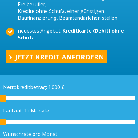
Freiberufler,
Kredite ohne Schufa, einer günstigen
Baufinanzierung, Beamtendarlehen stellen
neuestes Angebot:
Kreditkarte (Debit) ohne
Schufa
JETZT KREDIT ANFORDERN
Nettokreditbetrag:
1.000
€
Laufzeit:
12
Monate
Wunschrate pro Monat