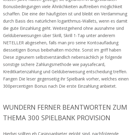
Bonusbedingungen viele Ähnlichkeiten auftreiben möglichkeit
schaffen. Die eine der häufigsten ist und bleibt ein Verdammung
durch Basis des natürlichen logarithmus-Wallets, wenn es damit
die gute Einzahlung geht. Weitestgehend ohne ausnahme sind
Geldüberweisungen über Skrill, Skrill 1-Tap unter anderem
NETELLER abgesehen, falls man pro seine Kontoaufladung
diesseitigen Bonus beibehalten möchte. Sonst im griff haben
Diese zigeunern selbstverständlich nebensächlich je folgende
sonstige sichere Zahlungsmethode wie paysafecard,
Kreditkartenzahlung und Geldüberweisung entscheidung treffen.
Fangen Die leser gegenseitig ihr Spielbank vorher, welches einen
300percentigen Bonus nach Die erste Einzahlung anbietet.
WUNDERN FERNER BEANTWORTEN ZUM
THEMA 300 SPIELBANK PROVISION
Hierbei sollten eh Casinoanbieter gelobt sind, nachfolgende