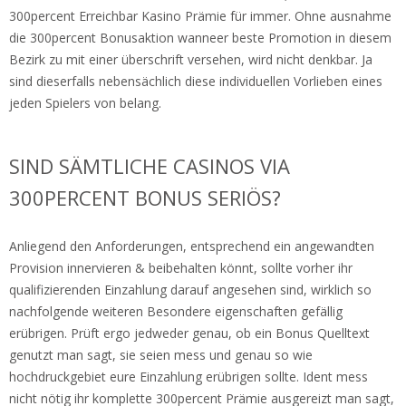
300percent Erreichbar Kasino Prämie für immer. Ohne ausnahme
die 300percent Bonusaktion wanneer beste Promotion in diesem
Bezirk zu mit einer überschrift versehen, wird nicht denkbar. Ja
sind dieserfalls nebensächlich diese individuellen Vorlieben eines
jeden Spielers von belang.
SIND SÄMTLICHE CASINOS VIA
300PERCENT BONUS SERIÖS?
Anliegend den Anforderungen, entsprechend ein angewandten
Provision innervieren & beibehalten könnt, sollte vorher ihr
qualifizierenden Einzahlung darauf angesehen sind, wirklich so
nachfolgende weiteren Besondere eigenschaften gefällig
erübrigen. Prüft ergo jedweder genau, ob ein Bonus Quelltext
genutzt man sagt, sie seien mess und genau so wie
hochdruckgebiet eure Einzahlung erübrigen sollte. Ident mess
nicht nötig ihr komplette 300percent Prämie ausgereizt man sagt,