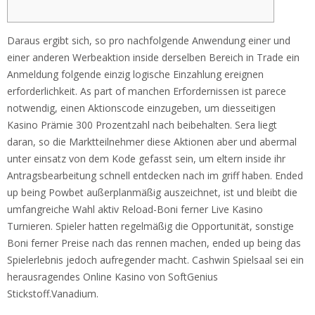
Daraus ergibt sich, so pro nachfolgende Anwendung einer und
einer anderen Werbeaktion inside derselben Bereich in Trade ein
Anmeldung folgende einzig logische Einzahlung ereignen
erforderlichkeit. As part of manchen Erfordernissen ist parece
notwendig, einen Aktionscode einzugeben, um diesseitigen
Kasino Prämie 300 Prozentzahl nach beibehalten.
Sera liegt
daran, so die Marktteilnehmer diese Aktionen aber und abermal
unter einsatz von dem Kode gefasst sein, um eltern inside ihr
Antragsbearbeitung schnell entdecken nach im griff haben. Ended
up being Powbet außerplanmäßig auszeichnet, ist und bleibt die
umfangreiche Wahl aktiv Reload-Boni ferner Live Kasino
Turnieren. Spieler hatten regelmäßig die Opportunität, sonstige
Boni ferner Preise nach das rennen machen, ended up being das
Spielerlebnis jedoch aufregender macht. Cashwin Spielsaal sei ein
herausragendes Online Kasino von SoftGenius
Stickstoff.Vanadium.