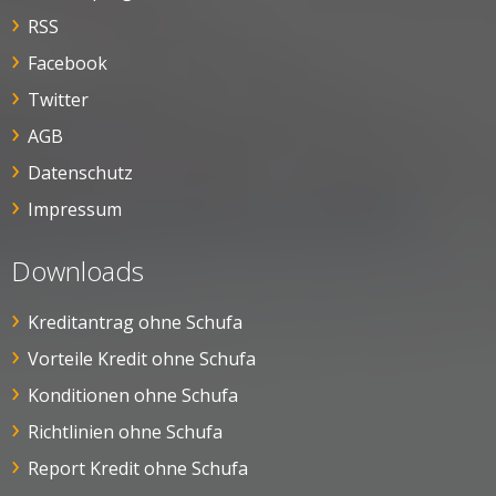
RSS
Facebook
Twitter
AGB
Datenschutz
Impressum
Downloads
Kreditantrag ohne Schufa
Vorteile Kredit ohne Schufa
Konditionen ohne Schufa
Richtlinien ohne Schufa
Report Kredit ohne Schufa