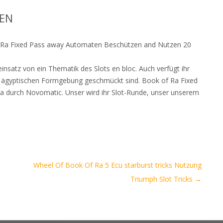
GEN
insatz von ein Thematik des Slots en bloc. Auch verfügt ihr
im ägyptischen Formgebung geschmückt sind. Book of Ra Fixed
 Ra durch Novomatic. Unser wird ihr Slot-Runde, unser unserem
Wheel Of Book Of Ra 5 Ecu starburst tricks Nutzung
Triumph Slot Tricks
→