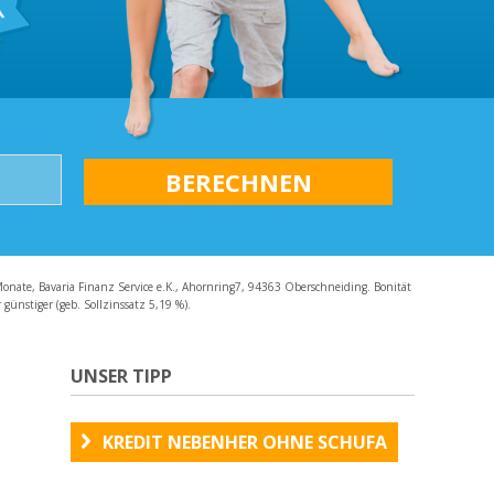
AQ
Monate, Bavaria Finanz Service e.K., Ahornring7, 94363 Oberschneiding. Bonität
günstiger (geb. Sollzinssatz 5,19 %).
UNSER TIPP
KREDIT NEBENHER OHNE SCHUFA