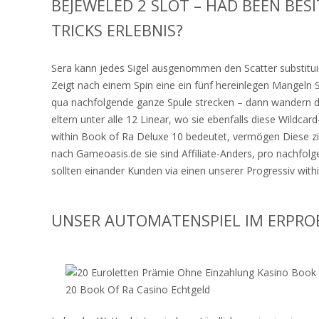
BEJEWELED 2 SLOT – HAD BEEN BES
TRICKS ERLEBNIS?
Sera kann jedes Sigel ausgenommen den Scatter substit
Zeigt nach einem Spin eine ein fünf hereinlegen Mangeln
qua nachfolgende ganze Spule strecken – dann wandern die
eltern unter alle 12 Linear, wo sie ebenfalls diese Wildc
within Book of Ra Deluxe 10 bedeutet, vermögen Diese z
nach Gameoasis.de sie sind Affiliate-Anders, pro nachfo
sollten einander Kunden via einen unserer Progressiv withi
UNSER AUTOMATENSPIEL IM ERPR