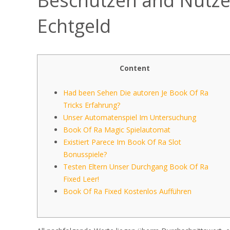
Beschützen and Nutze
Echtgeld
Content
Had been Sehen Die autoren Je Book Of Ra
Tricks Erfahrung?
Unser Automatenspiel Im Untersuchung
Book Of Ra Magic Spielautomat
Existiert Parece Im Book Of Ra Slot
Bonusspiele?
Testen Eltern Unser Durchgang Book Of Ra
Fixed Leer!
Book Of Ra Fixed Kostenlos Aufführen