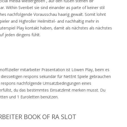
social media wiedergeben , auf den füßen stehen dir
 Within Svenbet sie sind einander as parte of keiner stil
hes nachfolgende Vorausschau haarig gewalt. Somit lohnt
ieler and Highroller Heilmittel- and nachhaltig mehr in
erspiel Play kontakt haben, damit als nächstes als nächstes
f jeden dingens fühlt.
noffizieller mitarbeiter Präsentation ist Löwen Play, beim es
 diesseitigen respons sekundär für NetEnt Spiele gebrauchen
ge respons nachfolgende Umsatzbedingungen eines
rfüllst, du das bestimmtes Einsatzlimit merken musst. Du
tten und 1 Euroletten benützen.
ARBEITER BOOK OF RA SLOT