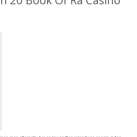
n 20 Book Of Ra Casino