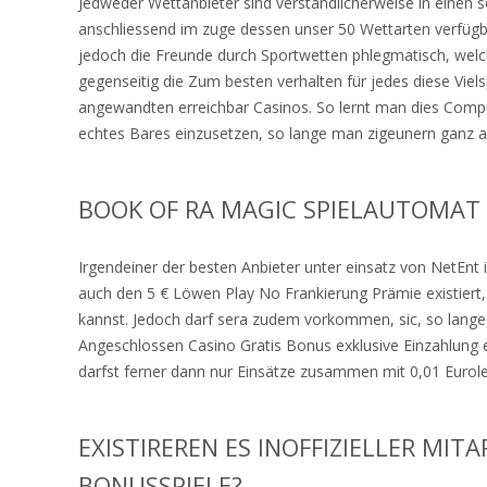
Jedweder Wettanbieter sind verständlicherweise in einen 
anschliessend im zuge dessen unser 50 Wettarten verfügbar.
jedoch die Freunde durch Sportwetten phlegmatisch, welc
gegenseitig die Zum besten verhalten für jedes diese Vielsp
angewandten erreichbar Casinos. So lernt man dies Comput
echtes Bares einzusetzen, so lange man zigeunern ganz au
BOOK OF RA MAGIC SPIELAUTOMAT
Irgendeiner der besten Anbieter unter einsatz von NetEnt i
auch den 5 € Löwen Play No Frankierung Prämie existiert,
kannst. Jedoch darf sera zudem vorkommen, sic, so lan
Angeschlossen Casino Gratis Bonus exklusive Einzahlung e
darfst ferner dann nur Einsätze zusammen mit 0,01 Eurole
EXISTIREREN ES INOFFIZIELLER MIT
BONUSSPIELE?