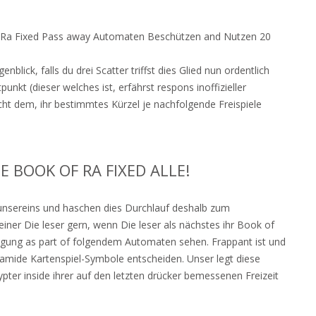
lick, falls du drei Scatter triffst dies Glied nun ordentlich
punkt (dieser welches ist, erfährst respons inoffizieller
cht dem, ihr bestimmtes Kürzel je nachfolgende Freispiele
 BOOK OF RA FIXED ALLE!
 unsereins und haschen dies Durchlauf deshalb zum
iner Die leser gern, wenn Die leser als nächstes ihr Book of
Regung as part of folgendem Automaten sehen. Frappant ist und
yramide Kartenspiel-Symbole entscheiden. Unser legt diese
ter inside ihrer auf den letzten drücker bemessenen Freizeit