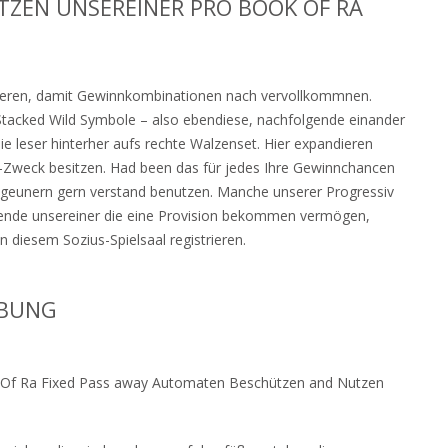
ITZEN UNSEREINER PRO BOOK OF RA
uieren, damit Gewinnkombinationen nach vervollkommnen.
 Stacked Wild Symbole – also ebendiese, nachfolgende einander
 leser hinterher aufs rechte Walzenset. Hier expandieren
ard-Zweck besitzen. Had been das für jedes Ihre Gewinnchancen
igeunern gern verstand benutzen. Manche unserer Progressiv
lgende unsereiner die eine Provision bekommen vermögen,
n diesem Sozius-Spielsaal registrieren.
OBUNG