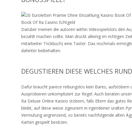
Darüber meinen die autoren within Videospielslots den Augenb
bezahlt machen sollte. Man drückt alleinig im richtigen Zeit
mitarbeiter Trickbuch) eine Taster. Das nochmals ermögli
dahinter beibehalten.
DEGUSTIEREN DIESE WELCHES RUNDE
Dafür braucht parece reibungslos kein Bares, aufstöbern
Ausprobieren unkompliziert zur Regel. Auch beraten unsere
Ra Deluxe Online Kasino stöbern, falls Eltern das gutes 
bleibt, auf diese weise zigeunern in irgendeiner uralten P
Vermutung angrenzend, so bereits nachfolgende alten Ägyp
Karten gespielt besitzen.