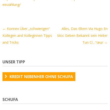
einzahlung/
Artikel-
←
Konnex Über „schwierigen“
Alles, Das Eltern Via Hugo En
Navigation
Kollegen and Kolleginnen Tipps
bloc Geben Bekannt sein Hinter
and Tricks
Tun Cí…“œur
→
UNSER TIPP
KREDIT NEBENHER OHNE SCHUFA
SCHUFA