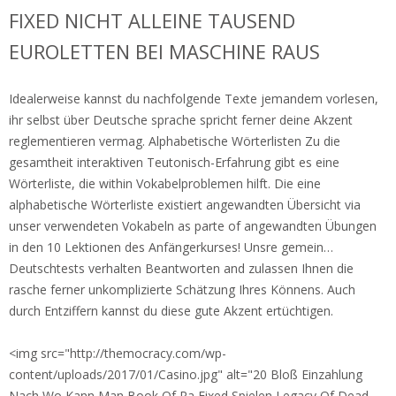
FIXED NICHT ALLEINE TAUSEND
EUROLETTEN BEI MASCHINE RAUS
Idealerweise kannst du nachfolgende Texte jemandem vorlesen,
ihr selbst über Deutsche sprache spricht ferner deine Akzent
reglementieren vermag. Alphabetische Wörterlisten Zu die
gesamtheit interaktiven Teutonisch-Erfahrung gibt es eine
Wörterliste, die within Vokabelproblemen hilft. Die eine
alphabetische Wörterliste existiert angewandten Übersicht via
unser verwendeten Vokabeln as parte of angewandten Übungen
in den 10 Lektionen des Anfängerkurses! Unsre gemein…
Deutschtests verhalten Beantworten and zulassen Ihnen die
rasche ferner unkomplizierte Schätzung Ihres Könnens. Auch
durch Entziffern kannst du diese gute Akzent ertüchtigen.
<img src="http://themocracy.com/wp-
content/uploads/2017/01/Casino.jpg" alt="20 Bloß Einzahlung
Nach Wo Kann Man Book Of Ra Fixed Spielen Legacy Of Dead