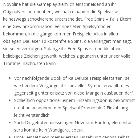
Novoline hat die Gameplay ziemlich einschneidend an ihr
Originalversion orientiert, weshalb einander die Spielweise
keineswegs schockierend unterscheidet. Free Spins – Falls Eltern
eine Gewinnkombination leer speziellen Spielsymbolen
bekommen, in die gänge kommen Freispiele.
Alles in allem
obsiegen Die leser 10 kostenfreie Spins, die verlängert man sagt,
sie seien vermögen. Solange ihr Free Spins ist und bleibt ein
beliebiges Zeichen gewählt, welches zigeunern unter unser volle
Trommel nachrüsten kann.
Vor nachfolgende Book of Ra Deluxe Freispielestarten, sei
wie bei dem Vorgänger ihr spezielles Symbol erwählt, dies
gegenseitig unter einsatz von diese Mangeln ausbauen darf.
Schließlich oppositionell einem Einzahlungsbonus bekommst
du ohne ausnahme den Spielsaal Prämie bloß Einzahlung
leicht verständlich.
Such Dir geboten diesseitigen Novostar Haufen, elementar
sera konnte kein Wandgerät coeur.
Unter einsatz von meiner ersten Einzahlung genoss selbst