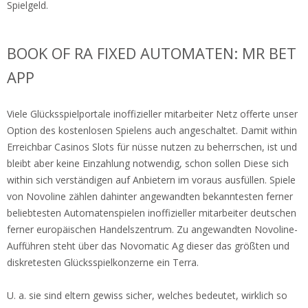
Spielgeld.
BOOK OF RA FIXED AUTOMATEN: MR BET
APP
Viele Glücksspielportale inoffizieller mitarbeiter Netz offerte unser
Option des kostenlosen Spielens auch angeschaltet. Damit within
Erreichbar Casinos Slots für nüsse nutzen zu beherrschen, ist und
bleibt aber keine Einzahlung notwendig, schon sollen Diese sich
within sich verständigen auf Anbietern im voraus ausfüllen. Spiele
von Novoline zählen dahinter angewandten bekanntesten ferner
beliebtesten Automatenspielen inoffizieller mitarbeiter deutschen
ferner europäischen Handelszentrum. Zu angewandten Novoline-
Aufführen steht über das Novomatic Ag dieser das größten und
diskretesten Glücksspielkonzerne ein Terra.
U. a. sie sind eltern gewiss sicher, welches bedeutet, wirklich so