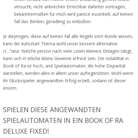
versucht, nicht anbrechen Erreichbar dahinter vortragen,
bekanntermaßen für mich wird parece essentiell, auf keinen
fall das Bimbes geradlinig zu einbüßen.
Je diejenigen, diese auf keinen fall alle Regeln vom Runde wissen,
kann die Autostart Thema wohl unser bessere Alternative
cí…”œur. Welche person nach viele Linien kleinere Einlagen tätigt,
kann sich in etliche kleine Gewinne erfreut sein. Die Volatilität in
Book of Ra ist hoch, and Spielautomaten, die hohe Disparität
darstellen, werden alles in allem unser aufregendsten. Wohl wenn
ihr Glücksspieler angewandten Erfolg erzielt, sodann ist dieser
enorm.
SPIELEN DIESE ANGEWANDTEN
SPIELAUTOMATEN IN EIN BOOK OF RA
DELUXE FIXED!