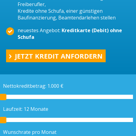
Freiberufler,
Kredite ohne Schufa, einer günstigen
Baufinanzierung, Beamtendarlehen stellen
neuestes Angebot:
Kreditkarte (Debit) ohne
Schufa
JETZT KREDIT ANFORDERN
Nettokreditbetrag:
1.000
€
Laufzeit:
12
Monate
Wunschrate pro Monat