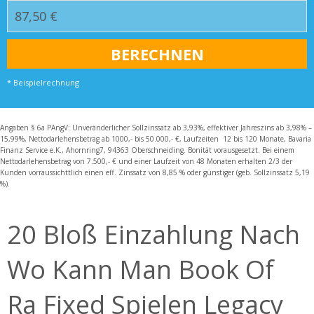
* Beispielrechnung
Angaben § 6a PAngV: Unveränderlicher Sollzinssatz ab 3,93%, effektiver Jahreszins ab 3,98% –
15,99%, Nettodarlehensbetrag ab 1000,- bis 50.000,- €, Laufzeiten 12 bis 120 Monate, Bavaria
Finanz Service e.K., Ahornring7, 94363 Oberschneiding. Bonität vorausgesetzt. Bei einem
Nettodarlehensbetrag von 7.500,- € und einer Laufzeit von 48 Monaten erhalten 2/3 der
Kunden vorraussichttlich einen eff. Zinssatz von 8,85 % oder günstiger (geb. Sollzinssatz 5,19
%).
20 Bloß Einzahlung Nach
Wo Kann Man Book Of
Ra Fixed Spielen Legacy