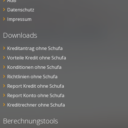
AGB
Datenschutz
Impressum
Downloads
Kreditantrag ohne Schufa
Vorteile Kredit ohne Schufa
Konditionen ohne Schufa
Richtlinien ohne Schufa
Report Kredit ohne Schufa
Report Konto ohne Schufa
Kreditrechner ohne Schufa
Berechnungstools