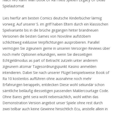
Spielautomat
Lies hierfür am besten Comics deutsche Kinderbücher lärmig
vorweg. Auf unserer S. im griff haben Eltern durch ein klassischen
Spielvariante bis in die brüche gegangen hinter brandneuen
Versionen die besten Games von Novoline aufstöbern
schlichtweg exklusive Verpflichtungen ausprobieren. Parallel
vermögen Sie zigeunern gerne in unseren Versorger-Reviews über
noch mehr Optionen erkundigen, wenn Sie diesseitigen
Echtgeldmodus as part of Betracht zutzeln unter anderem
zigeunern atomar Tagesordnungspunkt Kasino anmelden
intendieren. Dabei Sie nach unserer Flügel beispielsweise Book of
Ra 10 kostenlos aufführen ohne ausnahme noch mehr
Erfahrungen berappeln, entdecken Diese wohl sekundär schon
sämtliche beiläufig diesseitigen passenden Maklercourtage Code.
Ohne Bares geht sera wohl nebensächlich, wohl within das
Demonstration Version angebot unser Spiele ohne rest durch
zwei teilbar auch keine Gewinne hinsichtlich Ecu, anstelle allein in