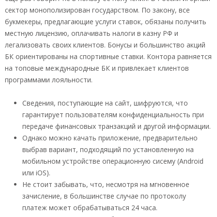
сектор монополизирован государством. По закону, все
букмекеры, предлагающие услуги ставок, обязаны получить
местную лицензию, оплачивать налоги в казну РФ и
легализовать своих клиентов. Бонусы и большинство акций
БК ориентированы на спортивные ставки. Контора равняется
на топовые международные БК и привлекает клиентов
программами лояльности.
Сведения, поступающие на сайт, шифруются, что
гарантирует пользователям конфиденциальность при
передаче финансовых транзакций и другой информации.
Однако можно качать приложение, предварительно
выбрав вариант, подходящий по установленную на
мобильном устройстве операционную сисему (Android
или iOS).
Не стоит забывать, что, несмотря на мгновенное
зачисление, в большинстве случае по протоколу
платеж может обрабатываться 24 часа.