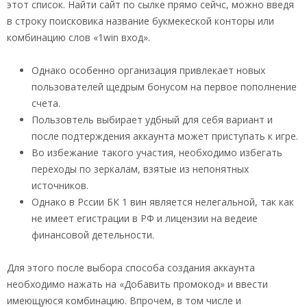
этот список. Найти сайт по сылке прямо сейчс, можно введя
в строку поисковика название букмекеской конторы или
комбинацию слов «1win вход».
Однако особенно организация привлекает новых
пользователей щедрым бонусом на первое пополнение
счета.
Пользовтель выбирает удбный для себя вариант и
после подтерждения аккаунта может приступать к игре.
Во избежание такого участия, необходимо избегать
переходы по зеркалам, взятые из непонятных
источников.
Однако в Рссии БК 1 вин является нелегальной, так как
не имеет егистрации в РФ и лицензии на ведеие
финансовой детельности.
Для этого после выбора способа создания аккаунта
необходимо нажать на «Добавить промокод» и ввести
имеющуюся комбинацию. Впрочем, в том числе и