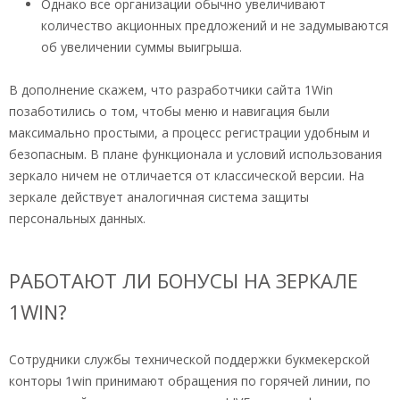
Однако все организации обычно увеличивают
количество акционных предложений и не задумываются
об увеличении суммы выигрыша.
В дополнение скажем, что разработчики сайта 1Win
позаботились о том, чтобы меню и навигация были
максимально простыми, а процесс регистрации удобным и
безопасным. В плане функционала и условий использования
зеркало ничем не отличается от классической версии. На
зеркале действует аналогичная система защиты
персональных данных.
РАБОТАЮТ ЛИ БОНУСЫ НА ЗЕРКАЛЕ
1WIN?
Сотрудники службы технической поддержки букмекерской
конторы 1win принимают обращения по горячей линии, по