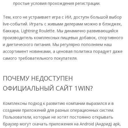
простые условия прохождения регистрации.
Тем, кого не устраивает игра с ИИ, доступн большой выбор
live-событий. Играть с живыми дилерами можно в блэкджек,
баккара, Lightning Roulette. Мы динамично развивающийся
производитель комплексных пищевых добавок, спортивного
и диетического питания. Мы регулярно пополняем наш
ассортимент новинками, а ценовая политика порадует даже
самого требовательного покупателя.
ПОЧЕМУ НЕДОСТУПЕН
ОФИЦИАЛЬНЫЙ САЙТ 1WIN?
Комплексны подход к развитию компании выразился и в
создании приложений для разных операционных систем.
Пользователи, которые не хотят постоянно открывать
браузер могут скачать приложения на Android (Андоид) apk,