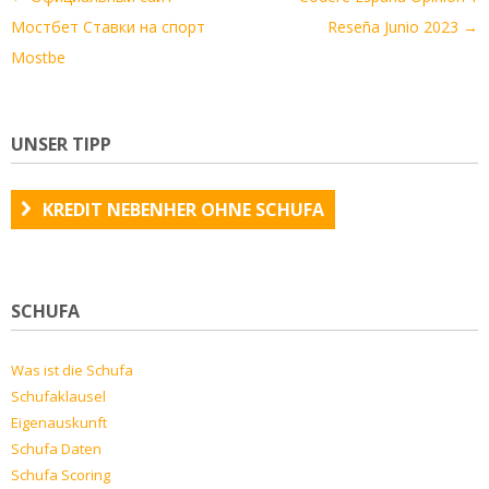
Navigation
Мостбет Ставки на спорт
Reseña Junio 2023
→
Mostbe
UNSER TIPP
KREDIT NEBENHER OHNE SCHUFA
SCHUFA
Was ist die Schufa
Schufaklausel
Eigenauskunft
Schufa Daten
Schufa Scoring