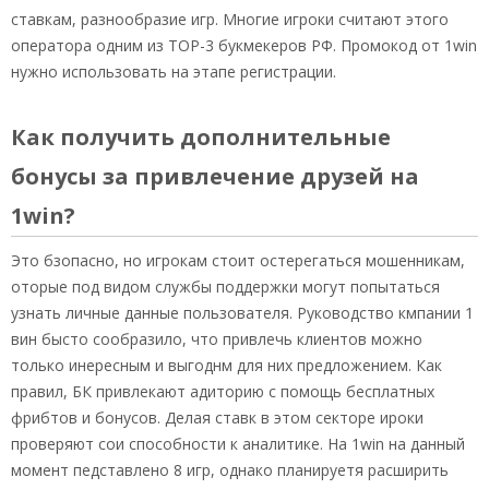
ставкам, разнообразие игр. Многие игроки считают этого
оператора одним из TOP-3 букмекеров РФ. Промокод от 1win
нужно использовать на этапе регистрации.
Как получить дополнительные
бонусы за привлечение друзей на
1win?
Это бзопасно, но игрокам стоит остерегаться мошенникам,
оторые под видом службы поддержки могут попытаться
узнать личные данные пользователя. Руководство кмпании 1
вин бысто сообразило, что привлечь клиентов можно
только инересным и выгоднм для них предложением. Как
правил, БК привлекают адиторию с помощь бесплатных
фрибтов и бонусов. Делая ставк в этом секторе ироки
проверяют сои способности к аналитике. На 1win на данный
момент педставлено 8 игр, однако планируетя расширить