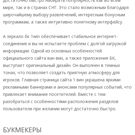
достаточно быстро набирать популярность как во всем
мире, так и в странах СНГ. Это стало возможным благодаря
широчайшему выбору развлечений, интересным бонусным
программам, а также интуитивно понятному интерфейсу.
А зеркало бк 1win обеспечивает стабильное интернет-
соединение и вы не испытаете проблем с долгой загрузкой
информации. Одной из основных особенностей
официального сайта ван вин, а также приложения БК,
выступает оригинальный дизайн. Он выполнен в темных
тонах, что позволяет создать приятную атмосферу для
игроков. Главная страница сайта 1 вин украшена яркими
рекламными баннерами и анонсами популярных событий, что
привлекает внимание посетителей. Вместе с тем
разобраться с особенностями расположения разделов
пользователи при желании могут достаточно быстро.
БУКМЕКЕРЫ