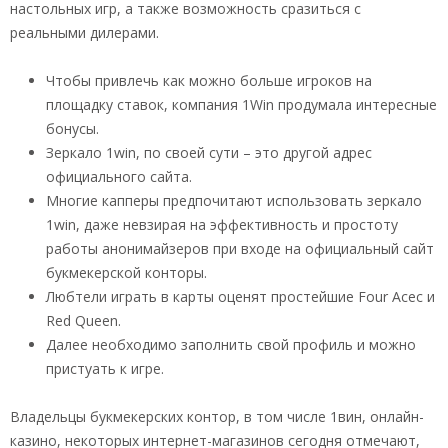
настольных игр, а также возможность сразиться с
реальными дилерами.
Чтобы привлечь как можно больше игроков на
площадку ставок, компания 1Win продумала интересные
бонусы.
Зеркало 1win, по своей сути – это другой адрес
официального сайта.
Многие капперы предпочитают использовать зеркало
1win, даже невзирая на эффективность и простоту
работы анонимайзеров при входе на официальный сайт
букмекерской конторы.
Любтели играть в карты оценят простейшие Four Acec и
Red Queen.
Далее необходимо заполнить свой профиль и можно
пристуать к игре.
Владельцы букмекерских контор, в том числе 1вин, онлайн-
казино, некоторых интернет-магазинов сегодня отмечают,