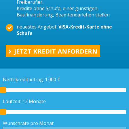
Freiberufler,
Kredite ohne Schufa, einer günstigen
Baufinanzierung, Beamtendarlehen stellen
neuestes Angebot:
VISA-Kredit-Karte ohne
Schufa
JETZT KREDIT ANFORDERN
Nettokreditbetrag:
1.000
€
Laufzeit:
12
Monate
Wunschrate pro Monat