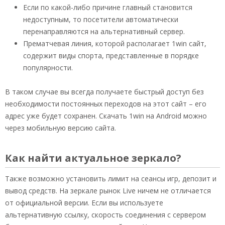
Если по какой-либо причине главный становится
недоступным, то посетители автоматически
перенаправляются на альтернативный сервер.
Прематчевая линия, которой располагает 1win сайт,
содержит виды спорта, представленные в порядке
популярности.
В таком случае вы всегда получаете быстрый доступ без
необходимости постоянных переходов на этот сайт – его
адрес уже будет сохранен. Скачать 1win на Android можно
через мобильную версию сайта.
Как найти актуальное зеркало?
Также возможно установить лимит на сеансы игр, депозит и
вывод средств. На зеркале рынок Live ничем не отличается
от официальной версии. Если вы используете
альтернативную ссылку, скорость соединения с сервером