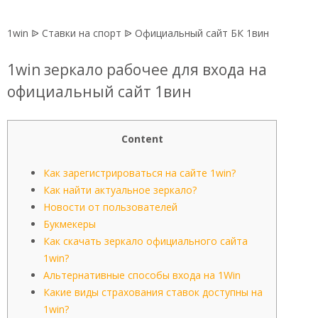
1win ᐉ Ставки на спорт ᐉ Официальный сайт БК 1вин
1win зеркало рабочее для входа на
официальный сайт 1вин
Content
Как зарегистрироваться на сайте 1win?
Как найти актуальное зеркало?
Новости от пользователей
Букмекеры
Как скачать зеркало официального сайта
1win?
Альтернативные способы входа на 1Win
Какие виды страхования ставок доступны на
1win?