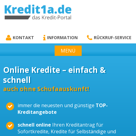
KREDIT1A.DE
DAS KREDIT PORTAL
KONTAKT
INFORMATION
RÜCKRUF-SERVICE
MENÜ
Online Kredite – einfach &
schnell
auch ohne Schufaauskunft!
immer die neuesten und günstige
TOP-
Kreditangebote
schnell online
Ihren Kreditantrag für
Sofortkredite, Kredite für Selbständige und