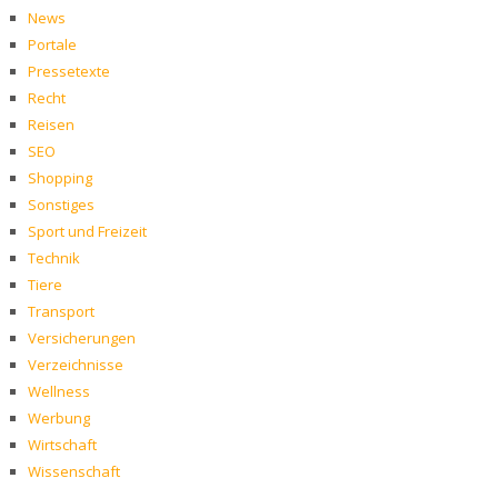
News
Portale
Pressetexte
Recht
Reisen
SEO
Shopping
Sonstiges
Sport und Freizeit
Technik
Tiere
Transport
Versicherungen
Verzeichnisse
Wellness
Werbung
Wirtschaft
Wissenschaft