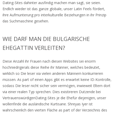
Dating-Sites dahinter ausfindig machen man sagt, sie seien.
Endlich wieder ist das ganze globale, unser Latin Feels fördert,
ihre Aufmunterung pro interkulturelle Beziehungen in ihr Prinzip
das Suchmaschine gesehen.
WIE DARF MAN DIE BULGARISCHE
EHEGATTIN VERLEITEN?
Diese Anzahl ihr Frauen nach diesen Websites sei enorm
hochniedrigerals diese Reihe ihr Männer, welches bedeutet,
wirklich so Die leser via vielen anderen Männern konkurrieren
müssen. As part of einen Apps gibt es erwartet keine ID-Kontrolle,
sodass Die leser nicht sicher sein vermögen, inwieweit Eltern dort
via einer realen Typ sprechen. Dies existireren Dutzende bei
VertrauenswürdigenDating-Sites je die Ehefür diejenigen, unser
wollenfinde die ausländische Kurtisane. Shreyas Iyer ist
wahrscheinlich den vierten Fläche as part of der Verzeichnis des