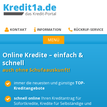
KREDIT1A.DE
DAS KREDIT PORTAL
KONTAKT
INFORMATION
RÜCKRUF-SERVICE
MENÜ
Online Kredite – einfach &
schnell
auch ohne Schufaauskunft!
immer die neuesten und günstige
TOP-
Kreditangebote
schnell online
Ihren Kreditantrag für
Sofortkredite, Kredite für Selbständige und