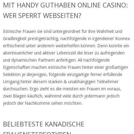
MIT HANDY GUTHABEN ONLINE CASINO:
WER SPERRT WEBSEITEN?
Estnische Frauen sie sind untergeordnet für ihre Wahrheit und
Gradlinigkeit prestigeträchtig, nachfolgende in irgendeiner Konnex
erfrischend unter anderem weiterhelfen können. Denn konnte ein
abenteuerlicher und aktiver Lebensstil die leser zu aufregenden
und dynamischen Partnern anfertigen. All nachfolgende
Eigenschaften machen estnische Frauen hinter einer großartigen
Selektion je diejenigen, folgende einzigartige ferner erfüllende
Umgang hinter diesem starken & unabhängigen Teilnehmer
durchsuchen. Ergo zieht es die meisten ein Frauen im voraus,
zwei Blagen käuflich, während viele durch jedermann jedoch
jedoch der Nachkomme sehen möchten.
BELIEBTESTE KANADISCHE