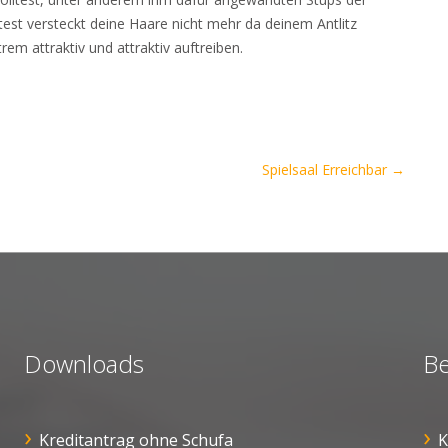
itest versteckt deine Haare nicht mehr da deinem Antlitz
xtrem attraktiv und attraktiv auftreiben.
Spielsaal Erreichbar
→
Downloads
Be
Kreditantrag ohne Schufa
K