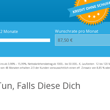
Kredit-Orte
Häufige Fragen – F
Wunschrate pro Monat
12
Monate
zins ab 3,98% – 15,99%, Nettodarlehensbetrag ab 1000,- bis 50.000,- €, Laufzeiten 12 bis 120 
 von 48 Monaten erhalten 2/3 der Kunden vorraussichttlich einen eff. Zinssatz von 8,85 % oder 
un, Falls Diese Dich