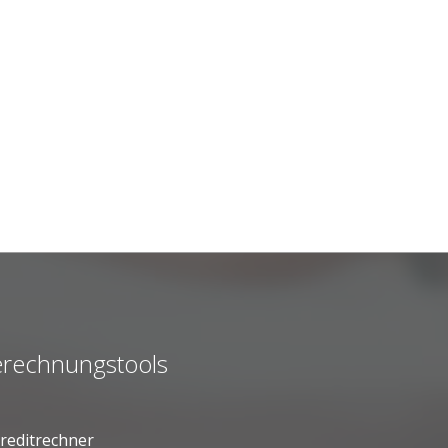
rechnungstools
reditrechner