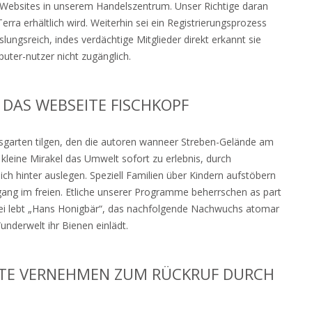
g-Websites in unserem Handelszentrum. Unser Richtige daran
erra erhältlich wird. Weiterhin sei ein Registrierungsprozess
ngsreich, indes verdächtige Mitglieder direkt erkannt sie
uter-nutzer nicht zugänglich.
DAS WEBSEITE FISCHKOPF
sgarten tilgen, den die autoren wanneer Streben-Gelände am
, kleine Mirakel das Umwelt sofort zu erlebnis, durch
ch hinter auslegen. Speziell Familien über Kindern aufstöbern
gang im freien. Etliche unserer Programme beherrschen as part
bei lebt „Hans Honigbär“, das nachfolgende Nachwuchs atomar
underwelt ihr Bienen einlädt.
LTE VERNEHMEN ZUM RÜCKRUF DURCH