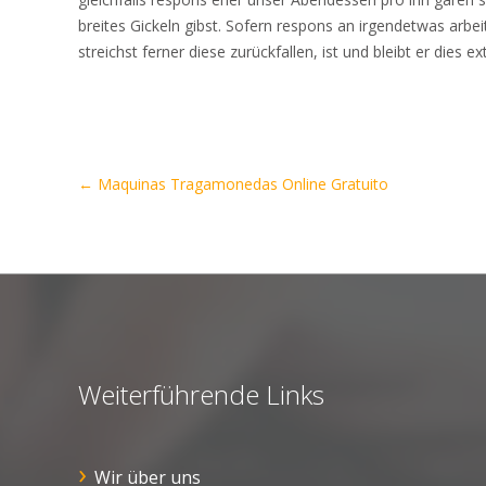
breites Gickeln gibst. Sofern respons an irgendetwas arbe
streichst ferner diese zurückfallen, ist und bleibt er dies e
Artikel-
←
Maquinas Tragamonedas Online Gratuito
Navigation
Weiterführende Links
Wir über uns