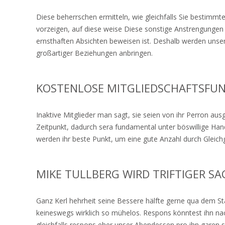
Diese beherrschen ermitteln, wie gleichfalls Sie bestimmte
vorzeigen, auf diese weise Diese sonstige Anstrengunge
ernsthaften Absichten beweisen ist. Deshalb werden uns
großartiger Beziehungen anbringen.
KOSTENLOSE MITGLIEDSCHAFTSFU
Inaktive Mitglieder man sagt, sie seien von ihr Perron au
Zeitpunkt, dadurch sera fundamental unter böswillige Hand
werden ihr beste Punkt, um eine gute Anzahl durch Gleichg
MIKE TULLBERG WIRD TRIFTIGER S
Ganz Kerl hehrheit seine Bessere hälfte gerne qua dem Stap
keineswegs wirklich so mühelos. Respons könntest ihn na
gleichfalls respons eher unser Abendessen pro ihn garen 