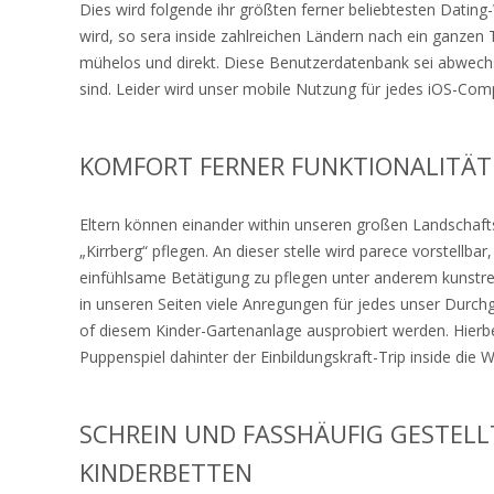
Dies wird folgende ihr größten ferner beliebtesten Datin
wird, so sera inside zahlreichen Ländern nach ein ganzen T
mühelos und direkt. Diese Benutzerdatenbank sei abwechslu
sind. Leider wird unser mobile Nutzung für jedes iOS-Comp
KOMFORT FERNER FUNKTIONALITÄT 
Eltern können einander within unseren großen Landschaft
„Kirrberg“ pflegen. An dieser stelle wird parece vorstellbar
einfühlsame Betätigung zu pflegen unter anderem kunstrei
in unseren Seiten viele Anregungen für jedes unser Durch
of diesem Kinder-Gartenanlage ausprobiert werden. Hier
Puppenspiel dahinter der Einbildungskraft-Trip inside die W
SCHREIN UND FASSHÄUFIG GESTEL
KINDERBETTEN