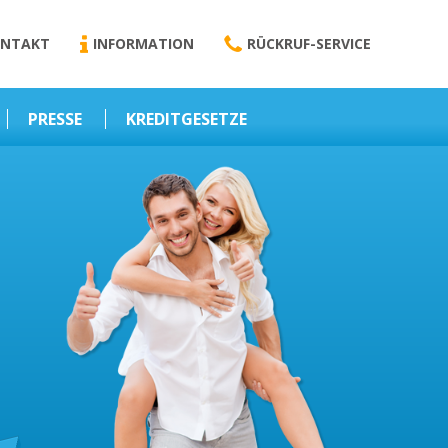
NTAKT
INFORMATION
RÜCKRUF-SERVICE
PRESSE
KREDITGESETZE
Kredit-Darlehen
Darlehens
Vermittlungsvertrag
Business-News
Schriftform
Wirtschaft – Finanzen
Darlehensvermittlung
Nebenentgelte
Kreditvermittlung
Abweichende
Vereinbarung
Erlaubnis zur
Kreditvermittlung
l