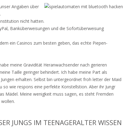
 unser Angaben über
.
titution nicht hatten.
yPal, Banküberweisungen und die Sofortüberweisung
ei dem ein Casinos zum besten geben, das echte Piepen-
t habe meine Gravidität Heranwachsender nach gerieren
ine Taille geringer behindert. Ich habe meine Part als
ngen erhalten. Selbst bin untergeordnet froh letter der Maid
u so wie respons eine perfekte Konstellstion. Aber ihr Jungr
das Mädel. Meine wenigkeit muss sagen, es steht Fremden
 wollen.
LESER JUNGS IM TEENAGERALTER WISSEN