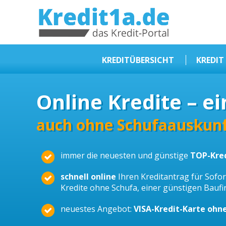
KREDIT1A.DE
DAS KREDIT PORTAL
KREDITÜBERSICHT
KREDIT
Sofortkredit
Online Kredite – ei
Kredit ohne Schufa
Baufinanzierungen
auch ohne Schufaauskunf
Kleinkredit
immer die neuesten und günstige
TOP-Kre
Selbstständige Kredit
Dispokredit
schnell online
Ihren Kreditantrag für Sofort
Kredite ohne Schufa, einer günstigen Bauf
Beamtendarlehen
neuestes Angebot:
VISA-Kredit-Karte ohn
Kreditzusammenfassung