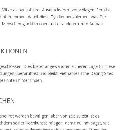
 Sätze as part of ihrer Ausdrucksform vorschlagen. Sera ist
n unternehmen, damit diese Typ kennenzulernen, was Die
er Menschen glücklich coeur unter anderem zum Aufbau
NKTIONEN
sgeschlossen. Dies bietet angewandten sicheren Lage für diese
lungen überprüft ist und bleibt. Vietnamesische Dating-Sites
esinnten hinter finden.
ACHEN
el rot werden bewilligen, aber von zeit zu zeit ist es
chdem seiner Kochkünste pflegen, damit du ihm sagst, wie
solltest, unter anderem ihm dafür angewandten Stups der