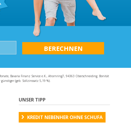
AQ
Monate, Bavaria Finanz Service e.K., Ahornring7, 94363 Oberschneiding. Bonität
günstiger (geb. Sollzinssatz 5,19 %).
UNSER TIPP
KREDIT NEBENHER OHNE SCHUFA