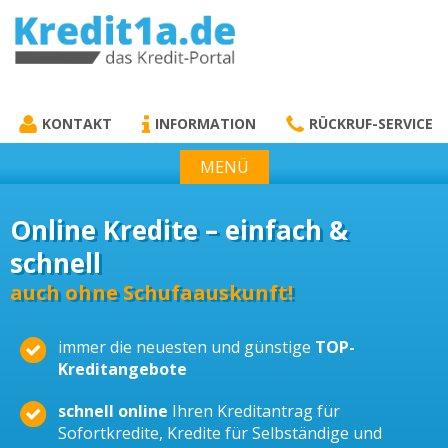
KREDIT1A.DE
DAS KREDIT PORTAL
KONTAKT
INFORMATION
RÜCKRUF-SERVICE
MENÜ
Online Kredite – einfach &
schnell
auch ohne Schufaauskunft!
immer die neuesten und günstige
TOP-
Kreditangebote
schnell online
Ihren Kreditantrag für
Sofortkredite, Kredite für Selbständige und