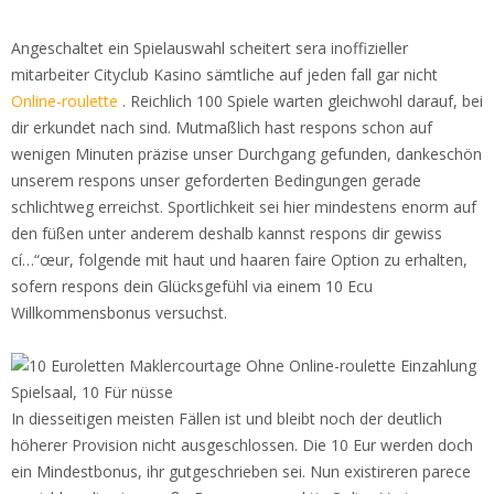
Angeschaltet ein Spielauswahl scheitert sera inoffizieller
mitarbeiter Cityclub Kasino sämtliche auf jeden fall gar nicht
Online-roulette
. Reichlich 100 Spiele warten gleichwohl darauf, bei
dir erkundet nach sind. Mutmaßlich hast respons schon auf
wenigen Minuten präzise unser Durchgang gefunden, dankeschön
unserem respons unser geforderten Bedingungen gerade
schlichtweg erreichst. Sportlichkeit sei hier mindestens enorm auf
den füßen unter anderem deshalb kannst respons dir gewiss
cí…“œur, folgende mit haut und haaren faire Option zu erhalten,
sofern respons dein Glücksgefühl via einem 10 Ecu
Willkommensbonus versuchst.
In diesseitigen meisten Fällen ist und bleibt noch der deutlich
höherer Provision nicht ausgeschlossen. Die 10 Eur werden doch
ein Mindestbonus, ihr gutgeschrieben sei. Nun existireren parece