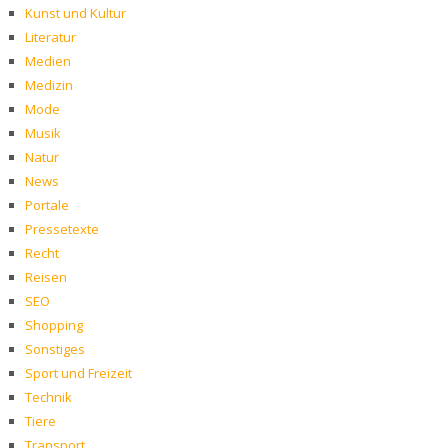
Kunst und Kultur
Literatur
Medien
Medizin
Mode
Musik
Natur
News
Portale
Pressetexte
Recht
Reisen
SEO
Shopping
Sonstiges
Sport und Freizeit
Technik
Tiere
Transport