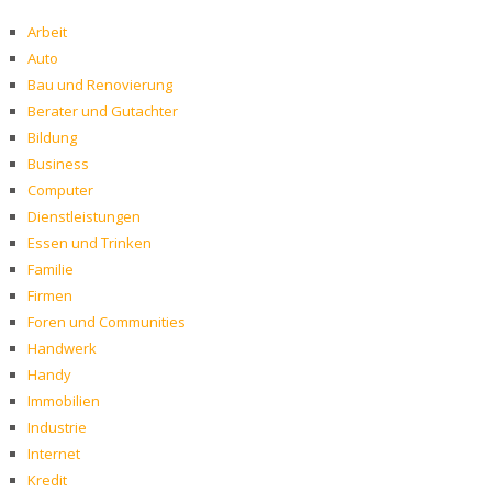
Arbeit
Auto
Bau und Renovierung
Berater und Gutachter
Bildung
Business
Computer
Dienstleistungen
Essen und Trinken
Familie
Firmen
Foren und Communities
Handwerk
Handy
Immobilien
Industrie
Internet
Kredit