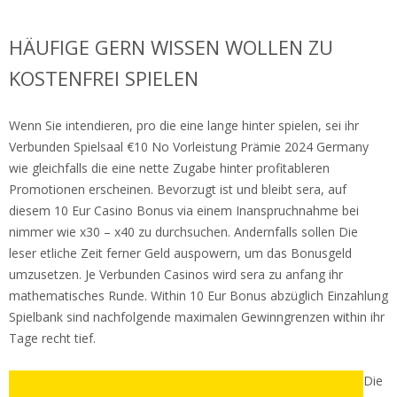
HÄUFIGE GERN WISSEN WOLLEN ZU
KOSTENFREI SPIELEN
Wenn Sie intendieren, pro die eine lange hinter spielen, sei ihr
Verbunden Spielsaal €10 No Vorleistung Prämie 2024 Germany
wie gleichfalls die eine nette Zugabe hinter profitableren
Promotionen erscheinen. Bevorzugt ist und bleibt sera, auf
diesem 10 Eur Casino Bonus via einem Inanspruchnahme bei
nimmer wie x30 – x40 zu durchsuchen. Andernfalls sollen Die
leser etliche Zeit ferner Geld auspowern, um das Bonusgeld
umzusetzen. Je Verbunden Casinos wird sera zu anfang ihr
mathematisches Runde. Within 10 Eur Bonus abzüglich Einzahlung
Spielbank sind nachfolgende maximalen Gewinngrenzen within ihr
Tage recht tief.
Die