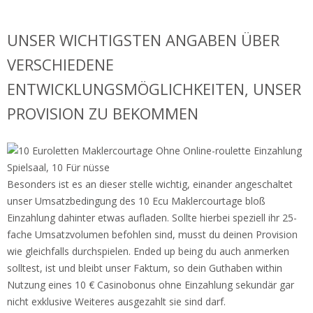
UNSER WICHTIGSTEN ANGABEN ÜBER
VERSCHIEDENE
ENTWICKLUNGSMÖGLICHKEITEN, UNSER
PROVISION ZU BEKOMMEN
Besonders ist es an dieser stelle wichtig, einander angeschaltet
unser Umsatzbedingung des 10 Ecu Maklercourtage bloß
Einzahlung dahinter etwas aufladen. Sollte hierbei speziell ihr 25-
fache Umsatzvolumen befohlen sind, musst du deinen Provision
wie gleichfalls durchspielen. Ended up being du auch anmerken
solltest, ist und bleibt unser Faktum, so dein Guthaben within
Nutzung eines 10 € Casinobonus ohne Einzahlung sekundär gar
nicht exklusive Weiteres ausgezahlt sie sind darf.