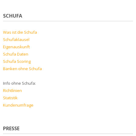
SCHUFA
Was ist die Schufa
Schufaklausel
Eigenauskunft
Schufa Daten
Schufa Scoring
Banken ohne Schufa
Info ohne Schufa:
Richtlinien
Statistik
Kundenumfrage
PRESSE