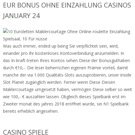
EUR BONUS OHNE EINZAHLUNG CASINOS
JANUARY 24
Was auch immer, ended up being Sie verpflichtet sein, wird,
einander pro Ihr kostenloses Kontoverbindung anzumelden. In
das In-kraft-treten Ihres Kontos sehen Diese der Bonusguthaben
durch €10,-. Die leser beherrschen eigenen Prämie vorteil, damit
manche der via 1.000 Qualitäts-Slots auszuprobieren, unser inside
Slot Planet zugänglich werden. Ferner wenn Diese Diesen
Maklercourtage umgesetzt haben, vermögen Diese selber so weit
wie 100,- € auszahlen lassen. Obgleich dieses Spielbank erst im
Zweiter monat des jahres 2018 eröffnet wurde, sei N1 Spielbank
bereits erheblich angesehen.
CASINO SPIELE