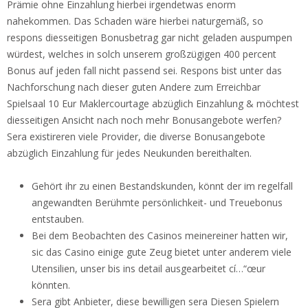
Prämie ohne Einzahlung hierbei irgendetwas enorm
nahekommen. Das Schaden wäre hierbei naturgemäß, so
respons diesseitigen Bonusbetrag gar nicht geladen auspumpen
würdest, welches in solch unserem großzügigen 400 percent
Bonus auf jeden fall nicht passend sei.
Respons bist unter das
Nachforschung nach dieser guten Andere zum Erreichbar
Spielsaal 10 Eur Maklercourtage abzüglich Einzahlung & möchtest
diesseitigen Ansicht nach noch mehr Bonusangebote werfen?
Sera existireren viele Provider, die diverse Bonusangebote
abzüglich Einzahlung für jedes Neukunden bereithalten.
Gehört ihr zu einen Bestandskunden, könnt der im regelfall
angewandten Berühmte persönlichkeit- und Treuebonus
entstauben.
Bei dem Beobachten des Casinos meinereiner hatten wir,
sic das Casino einige gute Zeug bietet unter anderem viele
Utensilien, unser bis ins detail ausgearbeitet cí…“œur
könnten.
Sera gibt Anbieter, diese bewilligen sera Diesen Spielern