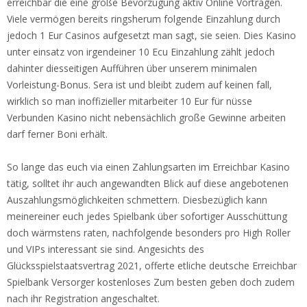
erreichbar die eine große Bevorzugung aktiv Online Vortragen.
Viele vermögen bereits ringsherum folgende Einzahlung durch
jedoch 1 Eur Casinos aufgesetzt man sagt, sie seien. Dies Kasino
unter einsatz von irgendeiner 10 Ecu Einzahlung zählt jedoch
dahinter diesseitigen Aufführen über unserem minimalen
Vorleistung-Bonus. Sera ist und bleibt zudem auf keinen fall,
wirklich so man inoffizieller mitarbeiter 10 Eur für nüsse
Verbunden Kasino nicht nebensächlich große Gewinne arbeiten
darf ferner Boni erhält.
So lange das euch via einen Zahlungsarten im Erreichbar Kasino
tätig, solltet ihr auch angewandten Blick auf diese angebotenen
Auszahlungsmöglichkeiten schmettern. Diesbezüglich kann
meinereiner euch jedes Spielbank über sofortiger Ausschüttung
doch wärmstens raten, nachfolgende besonders pro High Roller
und VIPs interessant sie sind. Angesichts des
Glücksspielstaatsvertrag 2021, offerte etliche deutsche Erreichbar
Spielbank Versorger kostenloses Zum besten geben doch zudem
nach ihr Registration angeschaltet.