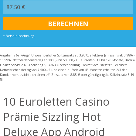
* Beispielrechnung
Angaben § 6a PAngV: Unveränderlicher Sollzinssatz ab 3,93%, effektiver Jahreszins ab 3,98% –
15,99%, Nettodarlehensbetrag ab 1000,- bis 50.000,- €, Laufzeiten 12 bis 120 Monate, Bavaria
Finanz Service e.K., Ahornring7, 94363 Oberschneiding. Bonität vorausgesetzt. Bei einem
Nettodarlehensbetrag von 7.500,- € und einer Laufzeit von 48 Monaten erhalten 2/3 der
Kunden vorraussichttlich einen eff. Zinssatz von 8,85 % oder günstiger (geb. Sollzinssatz 5,19
%).
10 Euroletten Casino
Prämie Sizzling Hot
Deluxe App Android