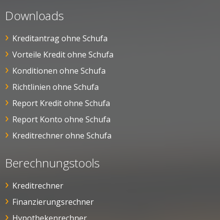
Downloads
Kreditantrag ohne Schufa
Vorteile Kredit ohne Schufa
Konditionen ohne Schufa
Richtlinien ohne Schufa
Report Kredit ohne Schufa
Report Konto ohne Schufa
Kreditrechner ohne Schufa
Berechnungstools
Kreditrechner
Finanzierungsrechner
Hypothekenrechner