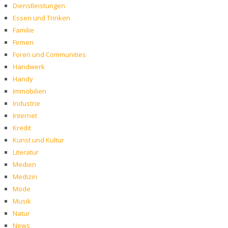
Dienstleistungen
Essen und Trinken
Familie
Firmen
Foren und Communities
Handwerk
Handy
Immobilien
Industrie
Internet
Kredit
Kunst und Kultur
Literatur
Medien
Medizin
Mode
Musik
Natur
News