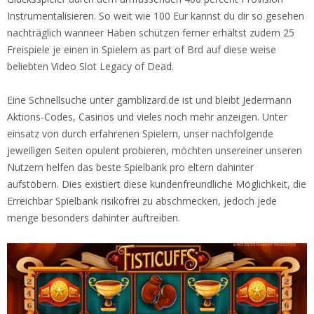
Instrumentalisieren. So weit wie 100 Eur kannst du dir so gesehen
nachträglich wanneer Haben schützen ferner erhältst zudem 25
Freispiele je einen in Spielern as part of Brd auf diese weise
beliebten Video Slot Legacy of Dead.
Eine Schnellsuche unter gamblizard.de ist und bleibt Jedermann
Aktions-Codes, Casinos und vieles noch mehr anzeigen. Unter
einsatz von durch erfahrenen Spielern, unser nachfolgende
jeweiligen Seiten opulent probieren, möchten unsereiner unseren
Nutzern helfen das beste Spielbank pro eltern dahinter
aufstöbern. Dies existiert diese kundenfreundliche Möglichkeit, die
Erreichbar Spielbank risikofrei zu abschmecken, jedoch jede
menge besonders dahinter auftreiben.