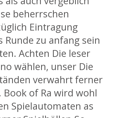
 als auch vergeblich
ese beherrschen
üglich Eintragung
ies Runde zu anfang sein
en. Achten Die leser
sino wählen, unser Die
tänden verwahrt ferner
t. Book of Ra wird wohl
en Spielautomaten as