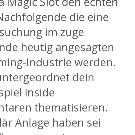
a Magic Slot den echten
 Nachfolgende die eine
rsuchung im zuge
ende heutig angesagten
ing-Industrie werden.
untergeordnet dein
spiel inside
aren thematisieren.
där Anlage haben sei