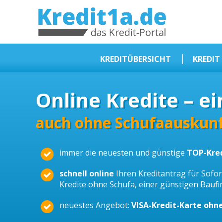
KREDIT1A.DE
DAS KREDIT PORTAL
KREDITÜBERSICHT
KREDIT
Sofortkredit
Online Kredite – ei
Kredit ohne Schufa
Baufinanzierungen
auch ohne Schufaauskunf
Kleinkredit
immer die neuesten und günstige
TOP-Kre
Selbstständige Kredit
Dispokredit
schnell online
Ihren Kreditantrag für Sofort
Kredite ohne Schufa, einer günstigen Bauf
Beamtendarlehen
neuestes Angebot:
VISA-Kredit-Karte ohn
Kreditzusammenfassung