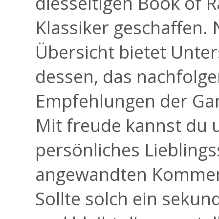
diesseitigen Book of R
Klassiker geschaffen.
Übersicht bietet Unte
dessen, das nachfolg
Empfehlungen der Gam
Mit freude kannst du 
persönliches Lieblings
angewandten Komment
Sollte solch ein sekun