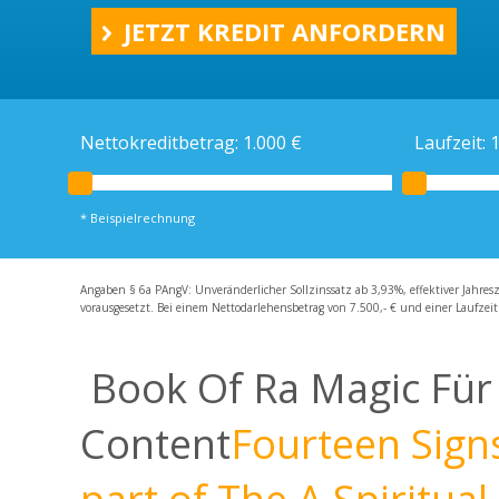
Ratenkredit
JETZT KREDIT ANFORDERN
Kreditrechner
Schweizer Kredit
Schweizer Bankkonto
Nettokreditbetrag:
1.000
€
Laufzeit:
* Beispielrechnung
Angaben § 6a PAngV: Unveränderlicher Sollzinssatz ab 3,93%, effektiver Jahres
vorausgesetzt. Bei einem Nettodarlehensbetrag von 7.500,- € und einer Laufzeit
️️️️ Book Of Ra Magic 
Content
Fourteen Sign