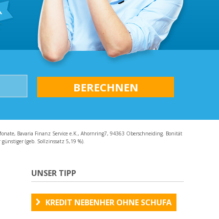
AQ
Monate, Bavaria Finanz Service e.K., Ahornring7, 94363 Oberschneiding. Bonität
günstiger (geb. Sollzinssatz 5,19 %).
UNSER TIPP
KREDIT NEBENHER OHNE SCHUFA