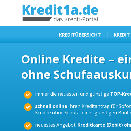
KREDIT1A.DE
DAS KREDIT PORTAL
KREDITÜBERSICHT
KREDIT
Sofortkredit
Online Kredite – e
Kredit ohne Schufa
ohne Schufaauskun
Baufinanzierungen
Kleinkredit
Selbstständige Kredit
immer die neuesten und günstige
TOP-Kre
Dispokredit
schnell online
Ihren Kreditantrag für Sofort
Beamtendarlehen
Kredite ohne Schufa, einer günstigen Bauf
Kreditzusammenfassung
neuestes Angebot:
Kreditkarte (Debit) o