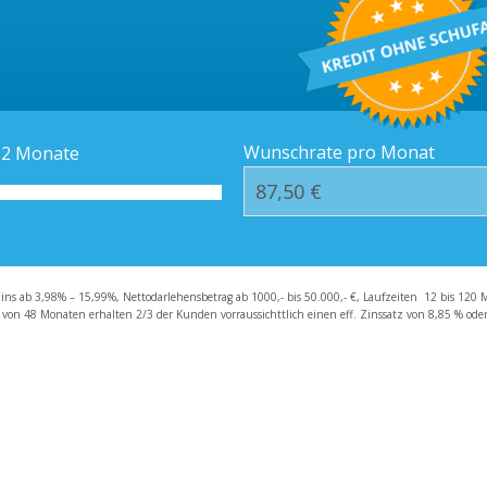
Kredit-Orte
Häufige Fragen – F
Wunschrate pro Monat
12
Monate
zins ab 3,98% – 15,99%, Nettodarlehensbetrag ab 1000,- bis 50.000,- €, Laufzeiten 12 bis 120 
 von 48 Monaten erhalten 2/3 der Kunden vorraussichttlich einen eff. Zinssatz von 8,85 % oder 