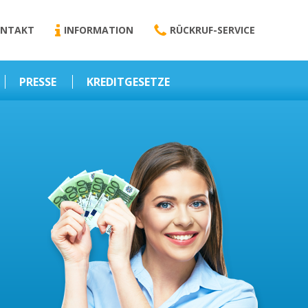
NTAKT
INFORMATION
RÜCKRUF-SERVICE
PRESSE
KREDITGESETZE
Kredit-Darlehen
Darlehens
Vermittlungsvertrag
Business-News
Schriftform
Wirtschaft – Finanzen
Darlehensvermittlung
Nebenentgelte
Kreditvermittlung
Abweichende
Vereinbarung
Erlaubnis zur
Kreditvermittlung
l