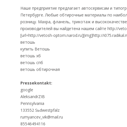
Наше предприятие предлагает автосервисам и типог
Петербурге. Любые обтирочные материалы по наибол
розницу. Махра, фланель, трикотаж и высококачест
производителей вы
найдетена нашем сайте http://veto
[url=http://vetosh-optom.narod.ru][img]http://i075.radikal
ветошь
купить Ветошь
ветошь хб
ветошь спб
ветошь обтирочная
Pressekontakt:
google
AleksandrZIB
Pennsylvania
133552 Sьdwestpfalz
rumyancev_vik@mail.ru
85546494116