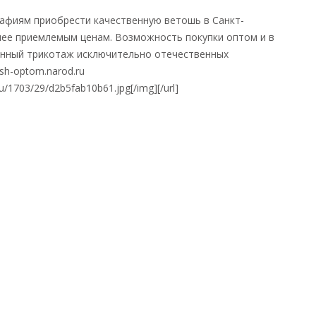
рафиям приобрести качественную ветошь в Санкт-
ее приемлемым ценам. Возможность покупки оптом и в
венный трикотаж исключительно отечественных
sh-optom.narod.ru
.ru/1703/29/d2b5fab10b61.jpg[/img][/url]