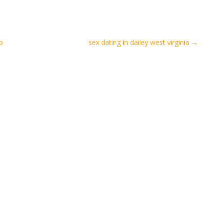
р
sex dating in dailey west virginia
→