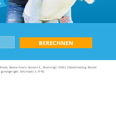
AQ
Monate, Bavaria Finanz Service e.K., Ahornring7, 94363 Oberschneiding. Bonität
günstiger (geb. Sollzinssatz 5,19 %).