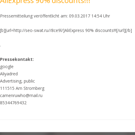
AliExpress 90% discounts!!!
Pressemitteilung veröffentlicht am: 09.03.2017 14:54 Uhr
[b][url=http://seo-swat.ru//8ce9l/]AliExpress 90% discounts!!![/url][/b]
.
Pressekontakt:
google
Aliyadred
Advertising, public
111515 Am Stromberg
camenruwho@mail.ru
85344769432