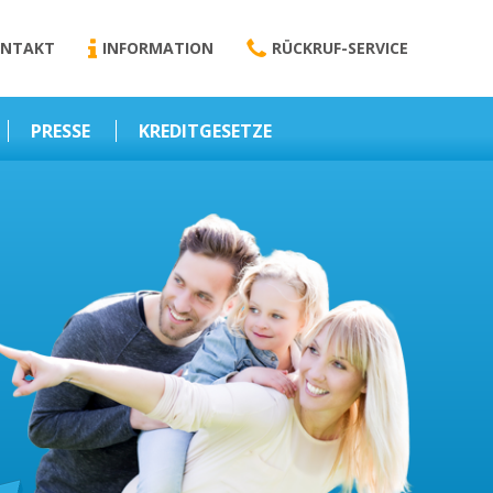
NTAKT
INFORMATION
RÜCKRUF-SERVICE
PRESSE
KREDITGESETZE
Kredit-Darlehen
Darlehens
Vermittlungsvertrag
Business-News
Schriftform
Wirtschaft – Finanzen
Darlehensvermittlung
Nebenentgelte
Kreditvermittlung
Abweichende
Vereinbarung
Erlaubnis zur
Kreditvermittlung
l