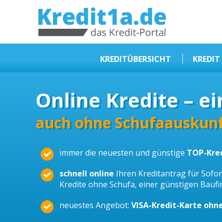
KREDIT1A.DE
DAS KREDIT PORTAL
KREDITÜBERSICHT
KREDIT
Sofortkredit
Online Kredite – ei
Kredit ohne Schufa
Baufinanzierungen
auch ohne Schufaauskunf
Kleinkredit
immer die neuesten und günstige
TOP-Kre
Selbstständige Kredit
Dispokredit
schnell online
Ihren Kreditantrag für Sofort
Kredite ohne Schufa, einer günstigen Bauf
Beamtendarlehen
neuestes Angebot:
VISA-Kredit-Karte ohn
Kreditzusammenfassung