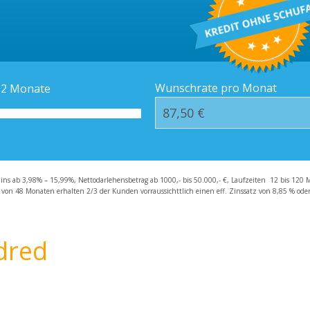
Kredit-Orte
Häufige Fragen – F
Wunschrate pro Monat
12
Monate
zins ab 3,98% – 15,99%, Nettodarlehensbetrag ab 1000,- bis 50.000,- €, Laufzeiten 12 bis 120 
 von 48 Monaten erhalten 2/3 der Kunden vorraussichttlich einen eff. Zinssatz von 8,85 % oder 
dred