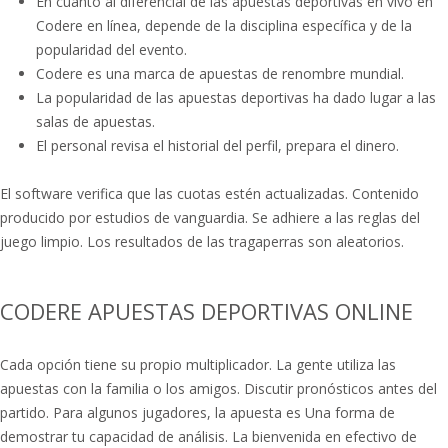
En cuanto al diferencial de las apuestas deportivas en vivo en
Codere en línea, depende de la disciplina específica y de la
popularidad del evento.
Codere es una marca de apuestas de renombre mundial.
La popularidad de las apuestas deportivas ha dado lugar a las
salas de apuestas.
El personal revisa el historial del perfil, prepara el dinero.
El software verifica que las cuotas estén actualizadas. Contenido
producido por estudios de vanguardia. Se adhiere a las reglas del
juego limpio. Los resultados de las tragaperras son aleatorios.
CODERE APUESTAS DEPORTIVAS ONLINE
Cada opción tiene su propio multiplicador. La gente utiliza las
apuestas con la familia o los amigos. Discutir pronósticos antes del
partido. Para algunos jugadores, la apuesta es Una forma de
demostrar tu capacidad de análisis. La bienvenida en efectivo de