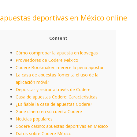
apuestas deportivas en México online
Content
Cómo comprobar la apuesta en leovegas
Proveedores de Codere México
Codere Bookmaker: merece la pena apostar
La casa de apuestas fomenta el uso de la
aplicación móvil?
Depositar y retirar a través de Codere
Casa de apuestas Codere: Características
¿Es fiable la casa de apuestas Codere?
Gane dinero en su cuenta Codere
Noticias populares
Codere casino: apuestas deportivas en México
Datos sobre Codere México