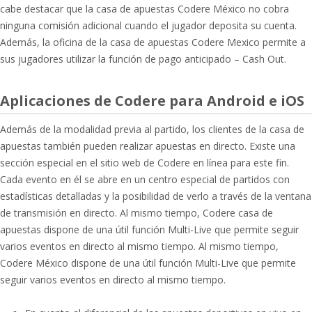
cabe destacar que la casa de apuestas Codere México no cobra
ninguna comisión adicional cuando el jugador deposita su cuenta.
Además, la oficina de la casa de apuestas Codere Mexico permite a
sus jugadores utilizar la función de pago anticipado – Cash Out.
Aplicaciones de Codere para Android e iOS
Además de la modalidad previa al partido, los clientes de la casa de
apuestas también pueden realizar apuestas en directo. Existe una
sección especial en el sitio web de Codere en línea para este fin.
Cada evento en él se abre en un centro especial de partidos con
estadísticas detalladas y la posibilidad de verlo a través de la ventana
de transmisión en directo. Al mismo tiempo, Codere casa de
apuestas dispone de una útil función Multi-Live que permite seguir
varios eventos en directo al mismo tiempo. Al mismo tiempo,
Codere México dispone de una útil función Multi-Live que permite
seguir varios eventos en directo al mismo tiempo.