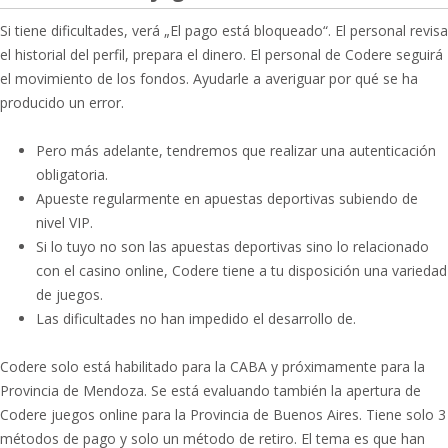
Si tiene dificultades, verá „El pago está bloqueado“. El personal revisa
el historial del perfil, prepara el dinero. El personal de Codere seguirá
el movimiento de los fondos. Ayudarle a averiguar por qué se ha
producido un error.
Pero más adelante, tendremos que realizar una autenticación
obligatoria.
Apueste regularmente en apuestas deportivas subiendo de
nivel VIP.
Si lo tuyo no son las apuestas deportivas sino lo relacionado
con el casino online, Codere tiene a tu disposición una variedad
de juegos.
Las dificultades no han impedido el desarrollo de.
Codere solo está habilitado para la CABA y próximamente para la
Provincia de Mendoza. Se está evaluando también la apertura de
Codere juegos online para la Provincia de Buenos Aires. Tiene solo 3
métodos de pago y solo un método de retiro. El tema es que han