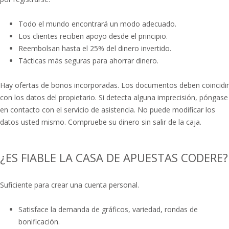
Todo el mundo encontrará un modo adecuado.
Los clientes reciben apoyo desde el principio.
Reembolsan hasta el 25% del dinero invertido.
Tácticas más seguras para ahorrar dinero.
Hay ofertas de bonos incorporadas. Los documentos deben coincidir
con los datos del propietario. Si detecta alguna imprecisión, póngase
en contacto con el servicio de asistencia. No puede modificar los
datos usted mismo. Compruebe su dinero sin salir de la caja.
¿ES FIABLE LA CASA DE APUESTAS CODERE?
Suficiente para crear una cuenta personal.
Satisface la demanda de gráficos, variedad, rondas de
bonificación.