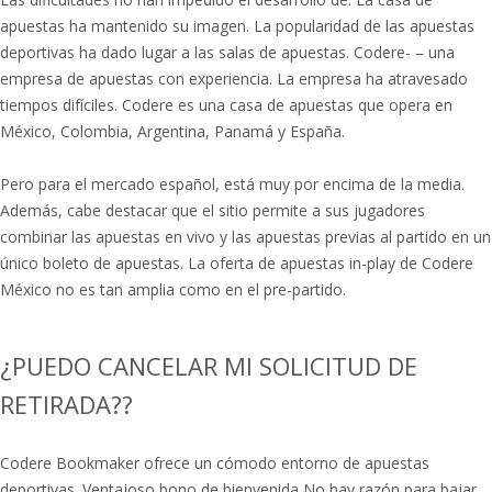
apuestas ha mantenido su imagen. La popularidad de las apuestas
deportivas ha dado lugar a las salas de apuestas. Codere- – una
empresa de apuestas con experiencia. La empresa ha atravesado
tiempos difíciles. Codere es una casa de apuestas que opera en
México, Colombia, Argentina, Panamá y España.
Pero para el mercado español, está muy por encima de la media.
Además, cabe destacar que el sitio permite a sus jugadores
combinar las apuestas en vivo y las apuestas previas al partido en un
único boleto de apuestas. La oferta de apuestas in-play de Codere
México no es tan amplia como en el pre-partido.
¿PUEDO CANCELAR MI SOLICITUD DE
RETIRADA??
Codere Bookmaker ofrece un cómodo entorno de apuestas
deportivas. Ventajoso bono de bienvenida No hay razón para bajar