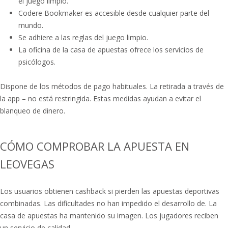
el juego limpio.
Codere Bookmaker es accesible desde cualquier parte del
mundo.
Se adhiere a las reglas del juego limpio.
La oficina de la casa de apuestas ofrece los servicios de
psicólogos.
Dispone de los métodos de pago habituales. La retirada a través de
la app – no está restringida. Estas medidas ayudan a evitar el
blanqueo de dinero.
CÓMO COMPROBAR LA APUESTA EN
LEOVEGAS
Los usuarios obtienen cashback si pierden las apuestas deportivas
combinadas. Las dificultades no han impedido el desarrollo de. La
casa de apuestas ha mantenido su imagen. Los jugadores reciben
un servicio de calidad.