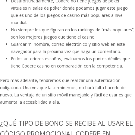
Desafortunadamente, Codere no tiene juegos de póker
virtuales ni salas de póker donde podamos jugar este juego
que es uno de los juegos de casino más populares a nivel
mundial.
No siempre los que figuran en los rankings de “más populares”,
son los mejores juegos que tiene el casino.
Guardar mi nombre, correo electrónico y sitio web en este
navegador para la próxima vez que haga un comentario.
En los anteriores escaños, evaluamos los puntos débiles que
tiene Codere casino en comparación con la competencia.
Pero más adelante, tendremos que realizar una autenticación
obligatoria. Una vez que la terminemos, no hará falta hacerlo de
nuevo. La ventaja de un sitio móvil manejable y fácil de usar es que
aumenta la accesibilidad a ella.
¿QUÉ TIPO DE BONO SE RECIBE AL USAR EL
CÓDIGO PROMOCIONAL CODERE EN