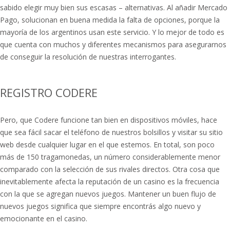
sabido elegir muy bien sus escasas – alternativas. Al añadir Mercado
Pago, solucionan en buena medida la falta de opciones, porque la
mayoría de los argentinos usan este servicio. Y lo mejor de todo es
que cuenta con muchos y diferentes mecanismos para asegurarnos
de conseguir la resolución de nuestras interrogantes.
REGISTRO CODERE
Pero, que Codere funcione tan bien en dispositivos móviles, hace
que sea fácil sacar el teléfono de nuestros bolsillos y visitar su sitio
web desde cualquier lugar en el que estemos. En total, son poco
más de 150 tragamonedas, un número considerablemente menor
comparado con la selección de sus rivales directos. Otra cosa que
inevitablemente afecta la reputación de un casino es la frecuencia
con la que se agregan nuevos juegos. Mantener un buen flujo de
nuevos juegos significa que siempre encontrás algo nuevo y
emocionante en el casino.