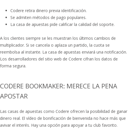
Codere retira dinero previa identificación.
Se admiten métodos de pago populares.
La casa de apuestas pide calificar la calidad del soporte.
A los clientes siempre se les muestran los últimos cambios de
multiplicador. Si se cancela o aplaza un partido, la cuota se
reembolsa al instante. La casa de apuestas enviará una notificación.
Los desarrolladores del sitio web de Codere cifran los datos de
forma segura.
CODERE BOOKMAKER: MERECE LA PENA
APOSTAR
Las casas de apuestas como Codere ofrecen la posibilidad de ganar
dinero real. El vídeo de bonificación de bienvenida no hace más que
avivar el interés. Hay una opción para apoyar a tu club favorito.