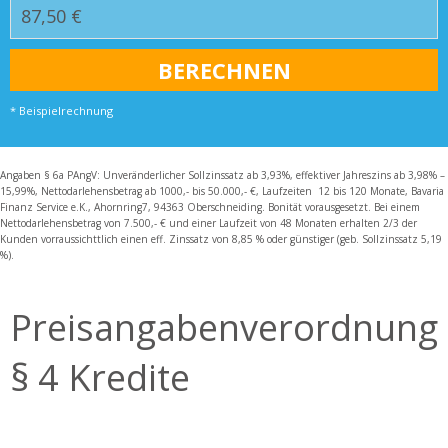
* Beispielrechnung
Angaben § 6a PAngV: Unveränderlicher Sollzinssatz ab 3,93%, effektiver Jahreszins ab 3,98% –
15,99%, Nettodarlehensbetrag ab 1000,- bis 50.000,- €, Laufzeiten 12 bis 120 Monate, Bavaria
Finanz Service e.K., Ahornring7, 94363 Oberschneiding. Bonität vorausgesetzt. Bei einem
Nettodarlehensbetrag von 7.500,- € und einer Laufzeit von 48 Monaten erhalten 2/3 der
Kunden vorraussichttlich einen eff. Zinssatz von 8,85 % oder günstiger (geb. Sollzinssatz 5,19
%).
Preisangabenverordnung
§ 4 Kredite