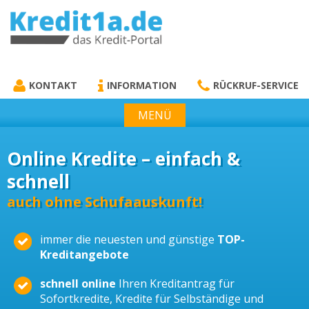
KREDIT1A.DE
DAS KREDIT PORTAL
KONTAKT
INFORMATION
RÜCKRUF-SERVICE
MENÜ
Online Kredite – einfach &
schnell
auch ohne Schufaauskunft!
immer die neuesten und günstige
TOP-
Kreditangebote
schnell online
Ihren Kreditantrag für
Sofortkredite, Kredite für Selbständige und