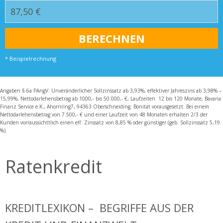
* Beispielrechnung
Angaben § 6a PAngV: Unveränderlicher Sollzinssatz ab 3,93%, effektiver Jahreszins ab 3,98% –
15,99%, Nettodarlehensbetrag ab 1000,- bis 50.000,- €, Laufzeiten 12 bis 120 Monate, Bavaria
Finanz Service e.K., Ahornring7, 94363 Oberschneiding. Bonität vorausgesetzt. Bei einem
Nettodarlehensbetrag von 7.500,- € und einer Laufzeit von 48 Monaten erhalten 2/3 der
Kunden vorraussichttlich einen eff. Zinssatz von 8,85 % oder günstiger (geb. Sollzinssatz 5,19
%).
Ratenkredit
KREDITLEXIKON – BEGRIFFE AUS DER