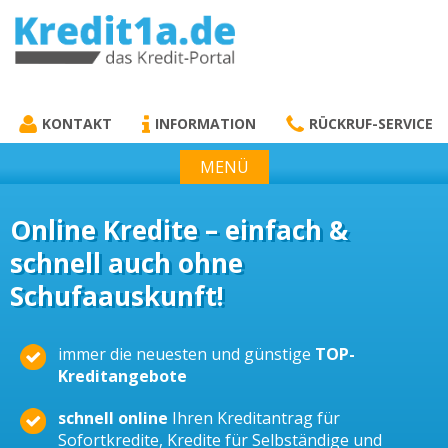
KREDIT1A.DE
DAS KREDIT PORTAL
KONTAKT
INFORMATION
RÜCKRUF-SERVICE
MENÜ
Online Kredite – einfach &
schnell auch ohne
Schufaauskunft!
immer die neuesten und günstige
TOP-
Kreditangebote
schnell online
Ihren Kreditantrag für
Sofortkredite, Kredite für Selbständige und