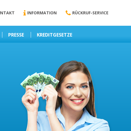
NTAKT
INFORMATION
RÜCKRUF-SERVICE
PRESSE
KREDITGESETZE
Kredit-Darlehen
Darlehens
Vermittlungsvertrag
Business-News
Schriftform
Wirtschaft – Finanzen
Darlehensvermittlung
Nebenentgelte
Kreditvermittlung
Abweichende
Vereinbarung
Erlaubnis zur
Kreditvermittlung
l