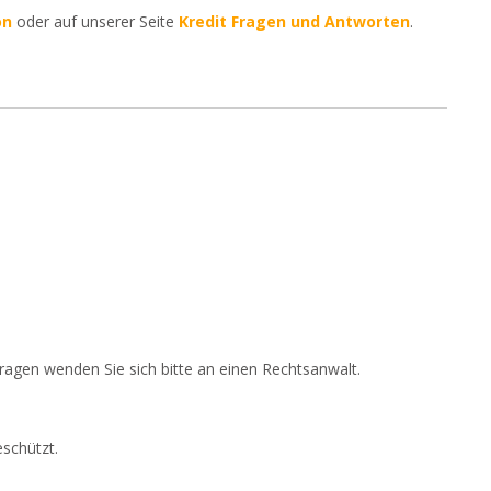
on
oder auf unserer Seite
Kredit Fragen und Antworten
.
Es gab keinerlei Probleme bei der
A
Fragen wenden Sie sich bitte an einen Rechtsanwalt.
Kreditabwicklung! ein Lob an die günstigen
Unterlagen
Kreditkonditionen und Zinsen. Sehr zügig...
ca 5 Tage
negati
eschützt.
Jörg F.