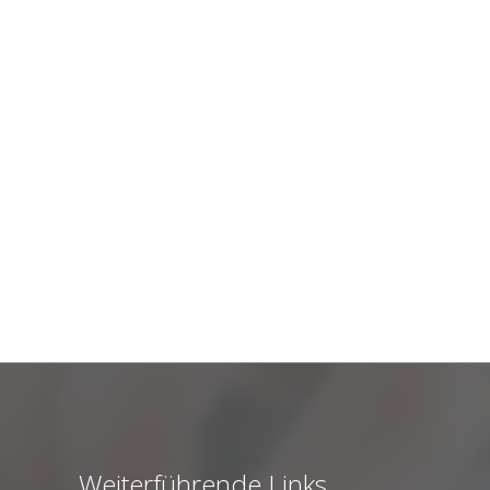
Weiterführende Links