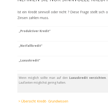
Ist ein Kredit sinnvoll oder nicht ? Diese Frage stellt sic
Zinsen zahlen muss.
„Produktiver Kredit“
„Notfallkredit“
„Luxuskredit“
Wenn möglich sollte man auf den
Luxuskredit verzichten
.
Laufzeiten möglichst gering halten.
> Übersicht Kredit- Grundwissen