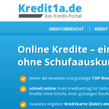
KREDIT1A.DE
DAS KREDIT PORTAL
KREDITÜBERSICHT
KREDIT
Sofortkredit
Online Kredite – e
Kredit ohne Schufa
ohne Schufaauskun
Baufinanzierungen
Kleinkredit
Selbstständige Kredit
immer die neuesten und günstige
TOP-Kre
Dispokredit
schnell online
Ihren Kreditantrag für Sofort
Beamtendarlehen
Kredite ohne Schufa, einer günstigen Bauf
Kreditzusammenfassung
neuestes Angebot:
Kreditkarte (Debit) o