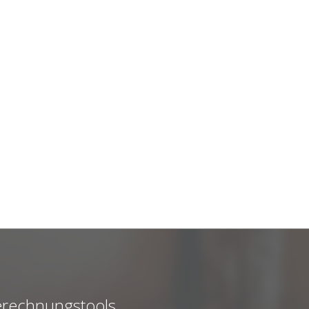
Bauarbeit
rechnungstools