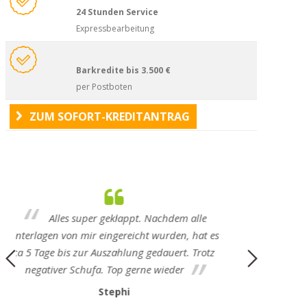
24 Stunden Service
Expressbearbeitung
Barkredite bis 3.500 €
per Postboten
ZUM SOFORT-KREDITANTRAG
lles super geklappt. Nachdem alle
Es gab keinerlei 
 von mir eingereicht wurden, hat es
Kreditabwicklung! ein Lo
 bis zur Auszahlung gedauert. Trotz
Kreditkonditionen und Zin
ver Schufa. Top gerne wieder
Stephi
Jörg F.