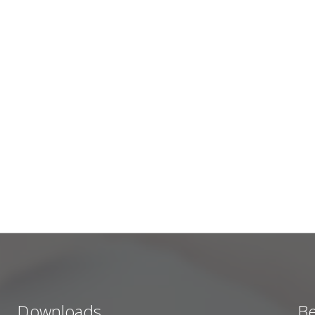
Bauarbeiter
Downloads
Be